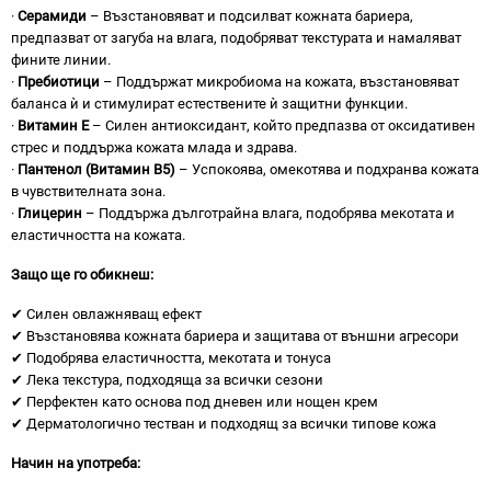
·
Серамиди
– Възстановяват и подсилват кожната бариера,
предпазват от загуба на влага, подобряват текстурата и намаляват
фините линии.
·
Пребиотици
– Поддържат микробиома на кожата, възстановяват
баланса ѝ и стимулират естествените ѝ защитни функции.
·
Витамин Е
– Силен антиоксидант, който предпазва от оксидативен
стрес и поддържа кожата млада и здрава.
·
Пантенол (Витамин B5)
– Успокоява, омекотява и подхранва кожата
в чувствителната зона.
·
Глицерин
– Поддържа дълготрайна влага, подобрява мекотата и
еластичността на кожата.
Защо ще го обикнеш:
✔ Силен овлажняващ ефект
✔ Възстановява кожната бариера и защитава от външни агресори
✔ Подобрява еластичността, мекотата и тонуса
✔ Лека текстура, подходяща за всички сезони
✔ Перфектен като основа под дневен или нощен крем
✔ Дерматологично тестван и подходящ за всички типове кожа
Начин на употреба: