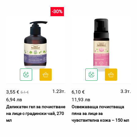
-30%
1.23т.
3.3т.
3,55 €
6,10 €
5.1 €
6,94 лв
11,93 лв
Деликатен гел за почистване
Освежаваща почистваща
на лице с градински чай, 270
пяна за лице за
мл
чувствителна кожа – 150 мл