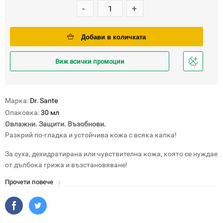
-
+
Добави в количката
Виж всички промоции
Добави
в
любими
Марка:
Dr. Sante
Опаковка:
30 мл
Овлажни. Защити. Възобнови.
Разкрий по-гладка и устойчива кожа с всяка капка!
За суха, дехидратирана или чувствителна кожа, която се нуждае
от дълбока грижа и възстановяване!
Прочети повече