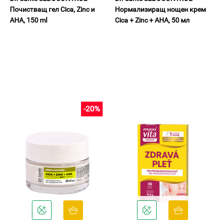
Почистващ гел Cica, Zinc и
Нормализиращ нощен крем
AHA, 150 ml
Cica + Zinc + AHA, 50 мл
-20%