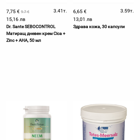
3.41т.
3.59т.
7,75 €
6,65 €
9.7 €
15,16 лв
13,01 лв
Dr. Sante SEBOCONTROL
Здрава кожа, 30 капсули
Матиращ дневен крем Cica +
Zinc + AHA, 50 мл