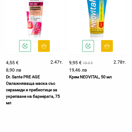
2.47т.
2.78т.
4,55 €
9,95 €
15.3 €
8,90 лв
19,46 лв
Dr. Sante PRE AGE
Крем NEOVITAL, 50 мл
Овлажняваща маска със
серамиди и пребиотици за
укрепване на бариерата, 75
мл