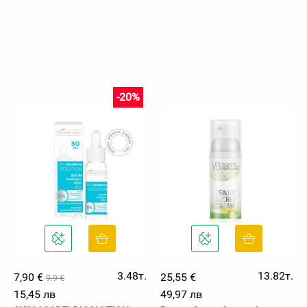
-20%
3.48т.
13.82т.
7,90 €
25,55 €
9.9 €
15,45 лв
49,97 лв