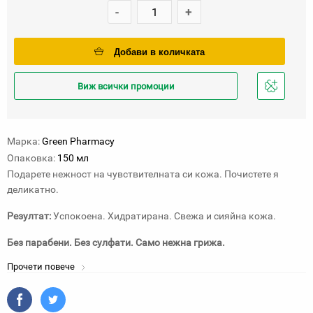
-
+
Добави в количката
Виж всички промоции
Добави
в
любими
Марка:
Green Pharmacy
Опаковка:
150 мл
Подарете нежност на чувствителната си кожа. Почистете я
деликатно.
Резултат:
Успокоена. Хидратирана. Свежа и сияйна кожа.
Без парабени. Без сулфати. Само нежна грижа.
Прочети повече