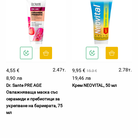
2.47т.
2.78т.
4,55 €
9,95 €
15.3 €
8,90 лв
19,46 лв
Dr. Sante PRE AGE
Крем NEOVITAL, 50 мл
Овлажняваща маска със
серамиди и пребиотици за
укрепване на бариерата, 75
мл