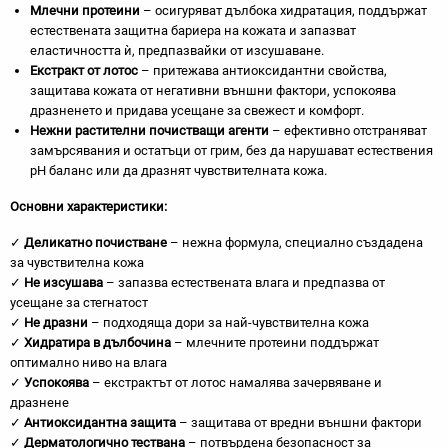
Млечни протеини
– осигуряват дълбока хидратация, поддържат
естествената защитна бариера на кожата и запазват
еластичността ѝ, предпазвайки от изсушаване.
Екстракт от лотос
– притежава антиоксидантни свойства,
защитава кожата от негативни външни фактори, успокоява
дразненето и придава усещане за свежест и комфорт.
Нежни растителни почистващи агенти
– ефективно отстраняват
замърсявания и остатъци от грим, без да нарушават естествения
pH баланс или да дразнят чувствителната кожа.
Основни характеристики:
✓
Деликатно почистване
– нежна формула, специално създадена
за чувствителна кожа
✓
Не изсушава
– запазва естествената влага и предпазва от
усещане за стегнатост
✓
Не дразни
– подходяща дори за най-чувствителна кожа
✓
Хидратира в дълбочина
– млечните протеини поддържат
оптимално ниво на влага
✓
Успокоява
– екстрактът от лотос намалява зачервяване и
дразнене
✓
Антиоксидантна защита
– защитава от вредни външни фактори
✓
Дерматологично тествана
– потвърдена безопасност за