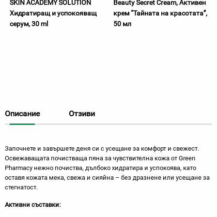
SKIN ACADEMY SOLUTION
Beauty Secret Cream, Активен
Хидратиращ и успокояващ
крем “Тайната на красотата”,
серум, 30 ml
50 мл
Описание
Отзиви
Започнете и завършете деня си с усещане за комфорт и свежест.
Освежаващата почистваща пяна за чувствителна кожа от Green
Pharmacy нежно почиства, дълбоко хидратира и успокоява, като
оставя кожата мека, свежа и сияйна – без дразнене или усещане за
стегнатост.
Активни съставки: