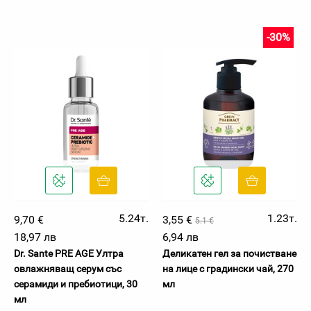
-30%
5.24т.
1.23т.
9,70 €
3,55 €
5.1 €
18,97 лв
6,94 лв
Dr. Sante PRE AGE Ултра
Деликатен гел за почистване
овлажняващ серум със
на лице с градински чай, 270
серамиди и пребиотици, 30
мл
мл