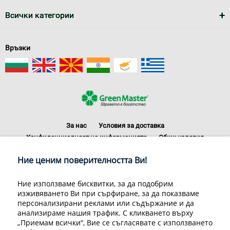
Всички категории
Връзки
За нас
Условия за доставка
Конфиденциалност на информацията
Общи условия
Декларация за личните данни
Често задавани въпроси
Ние ценим поверителността Ви!
Контакти
Грийн Мастър Груп ООД, 1309 София, ул. Пиротска 151, Телефон:
Ние използваме бисквитки, за да подобрим
070070220
изживяването Ви при сърфиране, за да показваме
© 1998-2020 Green Master Group Ltd, All rights reserved.
персонализирани реклами или съдържание и да
анализираме нашия трафик. С кликването върху
Developed by
Sirma CI
„Приемам всички“, Вие се съгласявате с използването