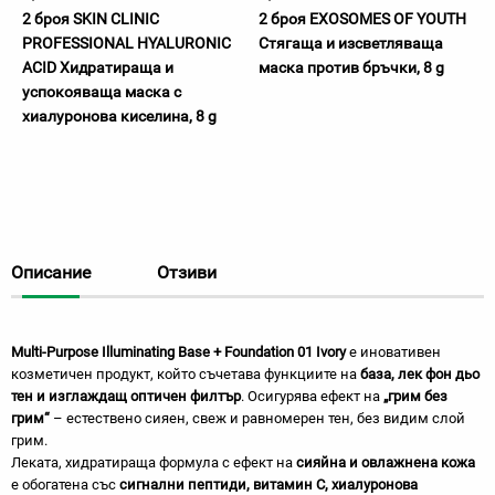
2 броя SKIN CLINIC
2 броя EXOSOMES OF YOUTH
PROFESSIONAL HYALURONIC
Стягаща и изсветляваща
ACID Хидратираща и
маска против бръчки, 8 g
успокояваща маска с
хиалуронова киселина, 8 g
Описание
Отзиви
Multi-Purpose Illuminating Base + Foundation 01 Ivory
е иновативен
козметичен продукт, който съчетава функциите на
база, лек фон дьо
тен и изглаждащ оптичен филтър
. Осигурява ефект на
„грим без
грим“
– естествено сияен, свеж и равномерен тен, без видим слой
грим.
Леката, хидратираща формула с ефект на
сияйна и овлажнена кожа
е обогатена със
сигнални пептиди, витамин C, хиалуронова