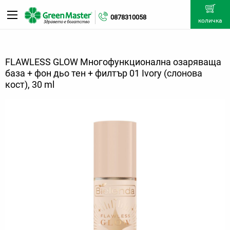
0878310058
количка
FLAWLESS GLOW Многофункционална озаряваща
база + фон дьо тен + филтър 01 Ivory (слонова
кост), 30 ml