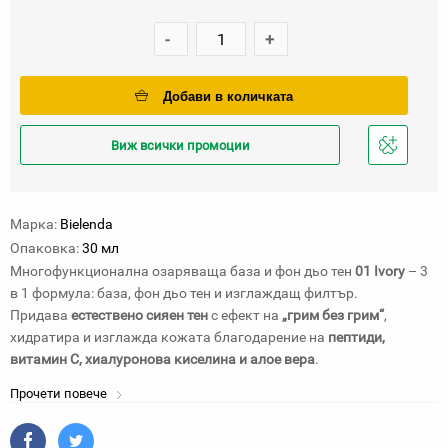
-
+
Добави в количката
Виж всички промоции
Добави
в
любими
Марка:
Bielenda
Опаковка:
30 мл
Многофункционална озаряваща база и фон дьо тен
01 Ivory
– 3
в 1 формула: база, фон дьо тен и изглаждащ филтър.
Придава
естествено сияен тен
с ефект на
„грим без грим“
,
хидратира и изглажда кожата благодарение на
пептиди,
витамин C, хиалуронова киселина и алое вера
.
Прочети повече