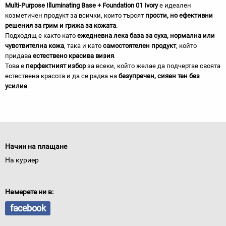
Multi-Purpose Illuminating Base + Foundation 01 Ivory
е идеален
козметичен продукт за всички, които търсят
прости, но ефективни
решения за грим и грижа за кожата
.
Подходящ е както като
ежедневна лека база за суха, нормална или
чувствителна кожа
, така и като
самостоятелен продукт
, който
придава
естествено красива визия
.
Това е
перфектният избор
за всеки, който желае да подчертае своята
естествена красота и да се радва на
безупречен, сияен тен без
усилие
.
Начин на плащане
На куриер
Намерете ни в:
facebook