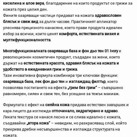
киселина и алое вера
, благодарение на които продуктът се грижи за
кожата през целия ден.
Фините озаряващи частици придават на кожата
здравословен
блясък и свеж вид
за дълги часове. Практичният апликатор
улеснява прецизното нанасяне, което прави продукта идеален
избор за всички, които ценят
комфорта, естествената визия и
мултифункционалността
.
Многофункционалната озаряваща база и фон дьо тен 01 Ivory
е
революционен козметичен продукт, създаден за жени, които
държат на
естествената красота, здравия блясък на кожата и
удобството в ежедневния грим и грижа
.
Тази иновативна формула комбинира три ключови функции:
озаряваща база
,
лек фон дьо тен
и
изглаждащ филтър
, което
позволява постигането на ефекта
„грим без грим“
– съвършено
равномерен, сияен и свеж тен, без усещане за тежък макиаж.
Формулата с ефект на
сияйна кожа
придава естествен завършек и
кара лицето да изглежда
отпочинало, хидратирано и здраво
.
Леката текстура се нанася лесно и се слива идеално с кожата,
създавайки
„втора кожа“
– невидим, но разкрасяващ слой, който
прикрива дребни несъвършенства и изглажда структурата на
кожата.