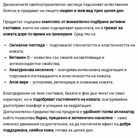
Деликатните светлоотразителни частици подсилват естествения
блясък и придават на лицето
озарен и жив вид през целия ден
.
Продуктът съдържа
комплекс от внимателно подбрани активни
съставки
, които не само подчертават красотата, но и
грижат за
кожата дори по време на гримиране
. Сред тях са:
Сигнални пептиди
– подпомагат стегнатостта и еластичността на
кожата;
Витамин C
– известен със своите изсветляващи и
антиоксидантни свойства;
Хиалуронова киселина
– осигурява интензивна хидратация и
подпомага изглаждането и еластичността на кожата;
Алое вера
– успокоява, регенерира и освежава кожата.
Благодарение на тези съставки, базата и фон дьо тенът не само
коригират, но и
подобряват състоянието на кожата
, осигурявайки
дълготраен комфорт и усещане за хидратация.
Допълнително предимство на продукта е
удобният голям апликатор
,
който позволява
бързо, прецизно и хигиенично нанасяне
– само
няколко движения са достатъчни, за да постигнете ефект на
добре
поддържана, сияйна кожа
, готова за целия ден.