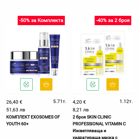
-50% за Комплекта
-40% за 2 броя
5.71т.
1.12т.
26,40 €
4,20 €
51,63 лв
8,21 лв
КОМПЛЕКТ EXOSOMES OF
2 броя SKIN CLINIC
YOUTH 60+
PROFESSIONAL VITAMIN C
Изсветляваща и
хидратираща маска с