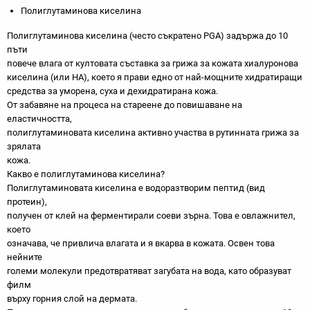
Полиглутаминова киселина
Полиглутаминова киселина (често съкратено PGA) задържа до 10
пъти
повече влага от култовата съставка за грижа за кожата хиалуронова
киселина (или HA), което я прави едно от най-мощните хидратиращи
средства за уморена, суха и дехидратирана кожа.
От забавяне на процеса на стареене до повишаване на
еластичността,
полиглутаминовата киселина активно участва в рутинната грижа за
зрялата
кожа.
Какво е полиглутаминова киселина?
Полиглутаминовата киселина е водоразтворим пептид (вид
протеин),
получен от клей на ферментирали соеви зърна. Това е овлажнител,
което
означава, че привлича влагата и я вкарва в кожата. Освен това
нейните
големи молекули предотвратяват загубата на вода, като образуват
филм
върху горния слой на дермата.