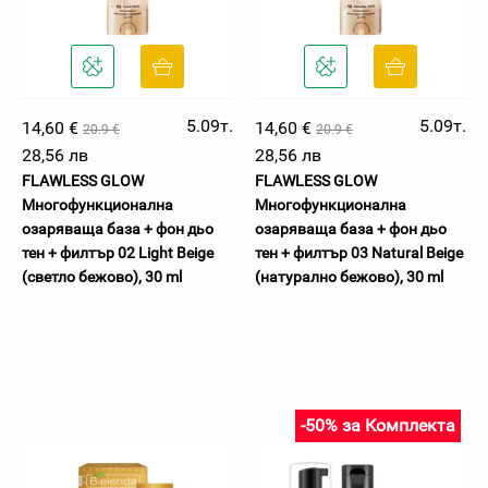
5.09т.
5.09т.
14,60 €
14,60 €
20.9 €
20.9 €
28,56 лв
28,56 лв
FLAWLESS GLOW
FLAWLESS GLOW
Многофункционална
Многофункционална
озаряваща база + фон дьо
озаряваща база + фон дьо
тен + филтър 02 Light Beige
тен + филтър 03 Natural Beige
(светло бежово), 30 ml
(натурално бежово), 30 ml
-50% за Комплекта