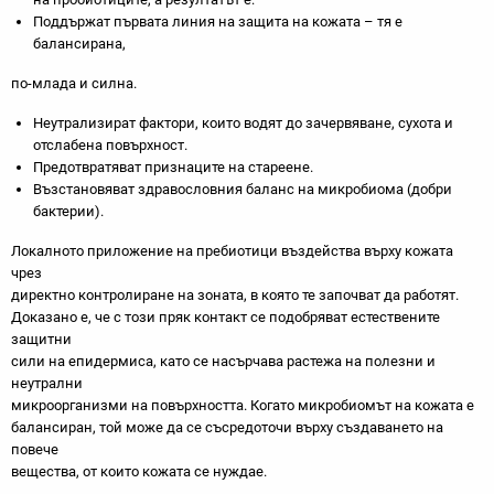
Поддържат първата линия на защита на кожата – тя е
балансирана,
по-млада и силна.
Неутрализират фактори, които водят до зачервяване, сухота и
отслабена повърхност.
Предотвратяват признаците на стареене.
Възстановяват здравословния баланс на микробиома (добри
бактерии).
Локалното приложение на пребиотици въздейства върху кожата
чрез
директно контролиране на зоната, в която те започват да работят.
Доказано е, че с този пряк контакт се подобряват естествените
защитни
сили на епидермиса, като се насърчава растежа на полезни и
неутрални
микроорганизми на повърхността. Когато микробиомът на кожата е
балансиран, той може да се съсредоточи върху създаването на
повече
вещества, от които кожата се нуждае.