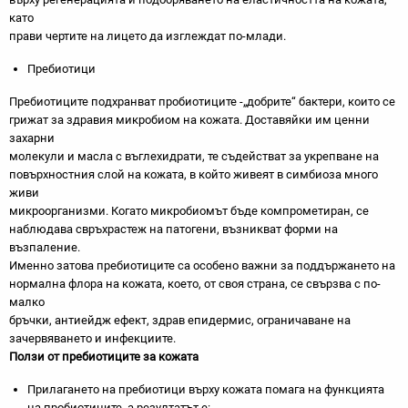
като
прави чертите на лицето да изглеждат по-млади.
Пребиотици
Пребиотиците подхранват пробиотиците -„добрите“ бактери, които се
грижат за здравия микробиом на кожата. Доставяйки им ценни
захарни
молекули и масла с въглехидрати, те съдействат за укрепване на
повърхностния слой на кожата, в който живеят в симбиоза много
живи
микроорганизми. Когато микробиомът бъде компрометиран, се
наблюдава свръхрастеж на патогени, възникват форми на
възпаление.
Именно затова пребиотиците са особено важни за поддържането на
нормална флора на кожата, което, от своя страна, се свързва с по-
малко
бръчки, антиейдж ефект, здрав епидермис, ограничаване на
зачервяването и инфекциите.
Ползи от пребиотиците за кожата
Прилагането на пребиотици върху кожата помага на функцията
на пробиотиците, а резултатът е: