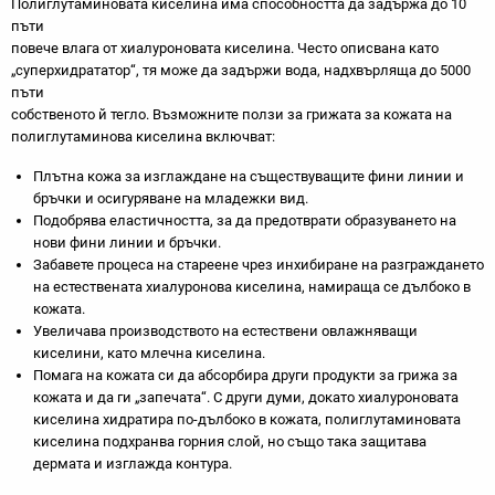
Полиглутаминовата киселина има способността да задържа до 10
пъти
повече влага от хиалуроновата киселина. Често описвана като
„суперхидрататор“, тя може да задържи вода, надхвърляща до 5000
пъти
собственото й тегло. Възможните ползи за грижата за кожата на
полиглутаминова киселина включват:
Плътна кожа за изглаждане на съществуващите фини линии и
бръчки и осигуряване на младежки вид.
Подобрява еластичността, за да предотврати образуването на
нови фини линии и бръчки.
Забавете процеса на стареене чрез инхибиране на разграждането
на естествената хиалуронова киселина, намираща се дълбоко в
кожата.
Увеличава производството на естествени овлажняващи
киселини, като млечна киселина.
Помага на кожата си да абсорбира други продукти за грижа за
кожата и да ги „запечата“. С други думи, докато хиалуроновата
киселина хидратира по-дълбоко в кожата, полиглутаминовата
киселина подхранва горния слой, но също така защитава
дермата и изглажда контура.