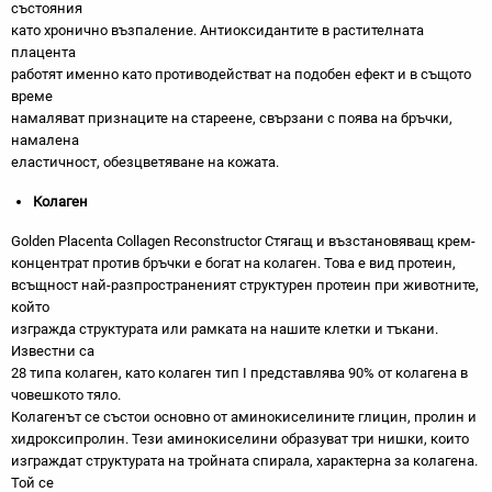
състояния
като хронично възпаление. Антиоксидантите в растителната
плацента
работят именно като противодействат на подобен ефект и в същото
време
намаляват признаците на стареене, свързани с поява на бръчки,
намалена
еластичност, обезцветяване на кожата.
Колаген
Golden Placenta Collagen Reconstructor Стягащ и възстановяващ крем-
концентрат против бръчки е богат на колаген. Това е вид протеин,
всъщност най-разпространеният структурен протеин при животните,
който
изгражда структурата или рамката на нашите клетки и тъкани.
Известни са
28 типа колаген, като колаген тип I представлява 90% от колагена в
човешкото тяло.
Колагенът се състои основно от аминокиселините глицин, пролин и
хидроксипролин. Тези аминокиселини образуват три нишки, които
изграждат структурата на тройната спирала, характерна за колагена.
Той се