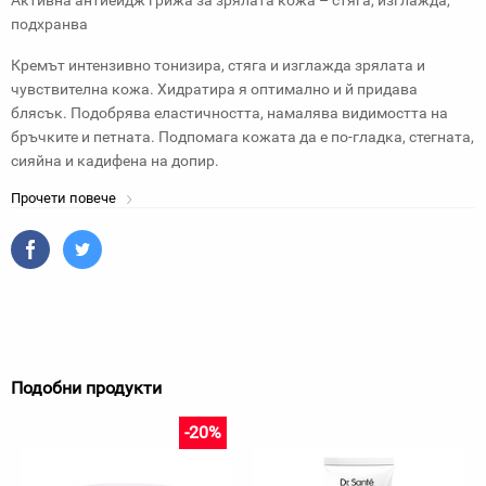
Активна антиейдж грижа за зрялата кожа – стяга, изглажда,
подхранва
Кремът интензивно тонизира, стяга и изглажда зрялата и
чувствителна кожа. Хидратира я оптимално и й придава
блясък. Подобрява еластичността, намалява видимостта на
бръчките и петната. Подпомага кожата да е по-гладка, стегната,
сияйна и кадифена на допир.
Прочети повече
Подобни продукти
-20%