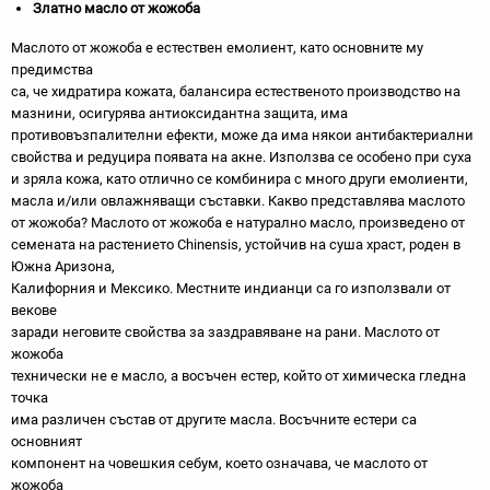
Златно масло от жожоба
Маслото от жожоба е естествен емолиент, като основните му
предимства
са, че хидратира кожата, балансира естественото производство на
мазнини, осигурява антиоксидантна защита, има
противовъзпалителни ефекти, може да има някои антибактериални
свойства и редуцира появата на акне. Използва се особено при суха
и зряла кожа, като отлично се комбинира с много други емолиенти,
масла и/или овлажняващи съставки. Какво представлява маслото
от жожоба? Маслото от жожоба е натурално масло, произведено от
семената на растението Chinensis, устойчив на суша храст, роден в
Южна Аризона,
Калифорния и Мексико. Местните индианци са го използвали от
векове
заради неговите свойства за заздравяване на рани. Маслото от
жожоба
технически не е масло, а восъчен естер, който от химическа гледна
точка
има различен състав от другите масла. Восъчните естери са
основният
компонент на човешкия себум, което означава, че маслото от
жожоба