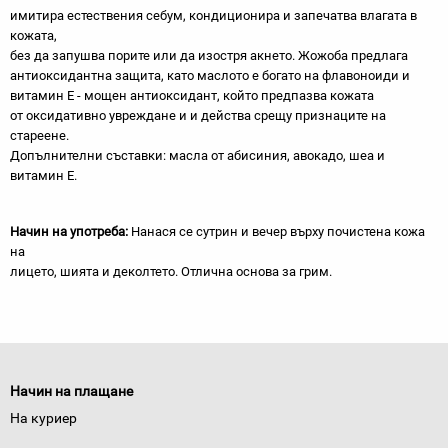
имитира естествения себум, кондиционира и запечатва влагата в
кожата,
без да запушва порите или да изостря акнето. Жожоба предлага
антиоксидантна защита, като маслото е богато на флавоноиди и
витамин Е - мощен антиоксидант, който предпазва кожата
от оксидативно увреждане и и действа срещу признаците на
стареене.
Допълнителни съставки: масла от абисиния, авокадо, шеа и
витамин Е.
Начин на употреба:
Нанася се сутрин и вечер върху почистена кожа
на
лицето, шията и деколтето. Отлична основа за грим.
Начин на плащане
На куриер