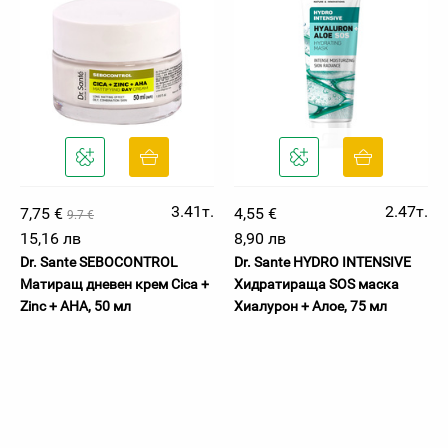
3.41т.
2.47т.
7,75 €
4,55 €
9.7 €
15,16 лв
8,90 лв
Dr. Sante SEBOCONTROL
Dr. Sante HYDRO INTENSIVE
Матиращ дневен крем Cica +
Хидратираща SOS маска
Zinc + AHA, 50 мл
Хиалурон + Алое, 75 мл