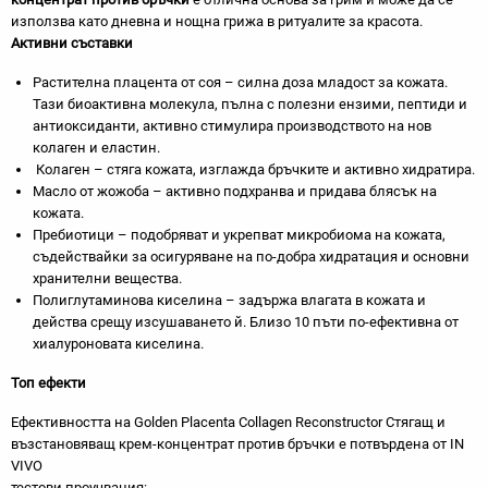
използва като дневна и нощна грижа в ритуалите за красота.
Активни съставки
Растителна плацента от соя – силна доза младост за кожата.
Тази биоактивна молекула, пълна с полезни ензими, пептиди и
антиоксиданти, активно стимулира производството на нов
колаген и еластин.
Колаген – стяга кожата, изглажда бръчките и активно хидратира.
Масло от жожоба – активно подхранва и придава блясък на
кожата.
Пребиотици – подобряват и укрепват микробиома на кожата,
съдействайки за осигуряване на по-добра хидратация и основни
хранителни вещества.
Полиглутаминова киселина – задържа влагата в кожата и
действа срещу изсушаването й. Близо 10 пъти по-ефективна от
хиалуроновата киселина.
Топ ефекти
Ефективността на Golden Placenta Collagen Reconstructor Стягащ и
възстановяващ крем-концентрат против бръчки е потвърдена от IN
VIVO
тестови проучвания: