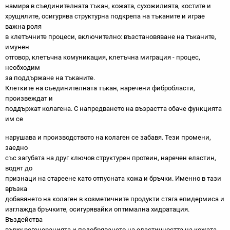
намира в съединителната тъкан, кожата, сухожилията, костите и
хрущялите, осигурява структурна подкрепа на тъканите и играе
важна роля
в клетъчните процеси, включително: възстановяване на тъканите,
имунен
отговор, клетъчна комуникация, клетъчна миграция - процес,
необходим
за поддържане на тъканите.
Клетките на съединителната тъкан, наречени фибробласти,
произвеждат и
поддържат колагена. С напредването на възрастта обаче функцията
им се
нарушава и производството на колаген се забавя. Тези промени,
заедно
със загубата на друг ключов структурен протеин, наречен еластин,
водят до
признаци на стареене като отпусната кожа и бръчки. Именно в тази
връзка
добавянето на колаген в козметичните продукти стяга епидермиса и
изглажда бръчките, осигурявайки оптимална хидратация.
Въздейства
върху регенерацията и подобряването на еластичността на кожата,