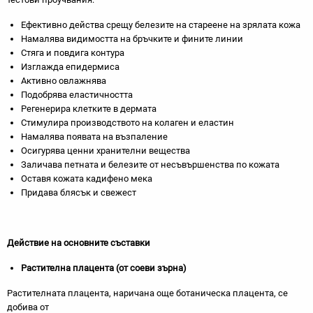
Ефективно действа срещу белезите на стареене на зрялата кожа
Намалява видимостта на бръчките и фините линии
Стяга и повдига контура
Изглажда епидермиса
Активно овлажнява
Подобрява еластичността
Регенерира клетките в дермата
Стимулира производството на колаген и еластин
Намалява появата на възпаление
Осигурява ценни хранителни вещества
Заличава петната и белезите от несъвършенства по кожата
Оставя кожата кадифено мека
Придава блясък и свежест
Действие на основните съставки
Растителна плацента (от соеви зърна)
Растителната плацента, наричана още ботаническа плацента, се
добива от