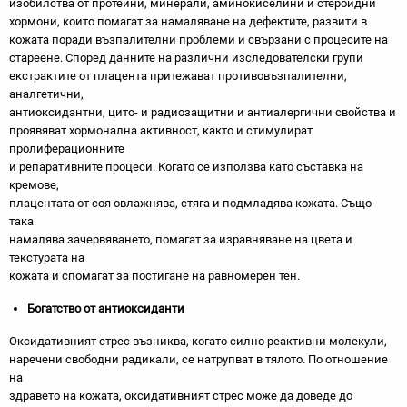
изобилства от протеини, минерали, аминокиселини и стероидни
хормони, които помагат за намаляване на дефектите, развити в
кожата поради възпалителни проблеми и свързани с процесите на
стареене. Според данните на различни изследователски групи
екстрактите от плацента притежават противовъзпалителни,
аналгетични,
антиоксидантни, цито- и радиозащитни и антиалергични свойства и
проявяват хормонална активност, както и стимулират
пролиферационните
и репаративните процеси. Когато се използва като съставка на
кремове,
плацентата от соя овлажнява, стяга и подмладява кожата. Също
така
намалява зачервяването, помагат за изравняване на цвета и
текстурата на
кожата и спомагат за постигане на равномерен тен.
Богатство от антиоксиданти
Оксидативният стрес възниква, когато силно реактивни молекули,
наречени свободни радикали, се натрупват в тялото. По отношение
на
здравето на кожата, оксидативният стрес може да доведе до