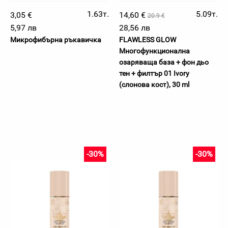
1.63т.
5.09т.
3,05 €
14,60 €
20.9 €
5,97 лв
28,56 лв
Микрофибърна ръкавичка
FLAWLESS GLOW
Многофункционална
озаряваща база + фон дьо
тен + филтър 01 Ivory
(слонова кост), 30 ml
-30%
-30%