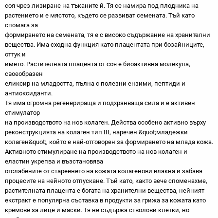
соя чрез лизиране на тъканите й. Тя се намира под плодника на
растението и е мястото, където се развиват семената. Тъй като
спомага за
формирането на семената, тя е с високо съдържание на хранителни
вещества. Има сходна функция като плацентата при бозайниците,
оттук и
името. Растителната плацента от соя е биоактивна молекула,
своеобразен
еликсир на младостта, пълна с полезни ензими, пептиди и
антиоксиданти.
Тя има огромна регенерираща и подхранваща сила и е активен
стимулатор
на производството на нов колаген. Действа особено активно върху
реконструкцията на колаген тип III, наречен &quot;младежки
колаген&quot;, който е най-отговорен за формирането на млада кожа.
Активното стимулиране на производството на нов колаген и
еластин укрепва и възстановява
отслабените от стареенето на кожата колагенови влакна и забавя
процесите на нейното отпускане. Тъй като, както вече споменахме,
растителната плацента е богата на хранителни вещества, нейният
екстракт е популярна съставка в продукти за грижа за кожата като
кремове за лице и маски. Тя не съдържа стволови клетки, но