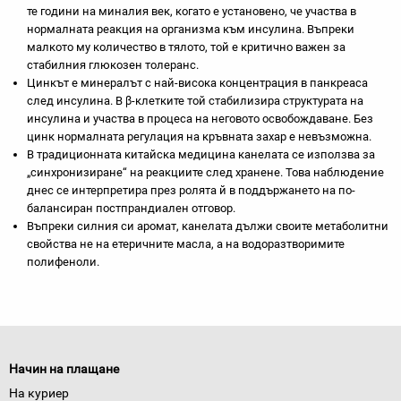
те години на миналия век, когато е установено, че участва в
нормалната реакция на организма към инсулина. Въпреки
малкото му количество в тялото, той е критично важен за
стабилния глюкозен толеранс.
Цинкът е минералът с най-висока концентрация в панкреаса
след инсулина. В β-клетките той стабилизира структурата на
инсулина и участва в процеса на неговото освобождаване. Без
цинк нормалната регулация на кръвната захар е невъзможна.
В традиционната китайска медицина канелата се използва за
„синхронизиране“ на реакциите след хранене. Това наблюдение
днес се интерпретира през ролята й в поддържането на по-
балансиран постпрандиален отговор.
Въпреки силния си аромат, канелата дължи своите метаболитни
свойства не на етеричните масла, а на водоразтворимите
полифеноли.
Начин на плащане
На куриер