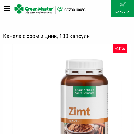
0878310058
количка
Канела с хром и цинк, 180 капсули
-40%