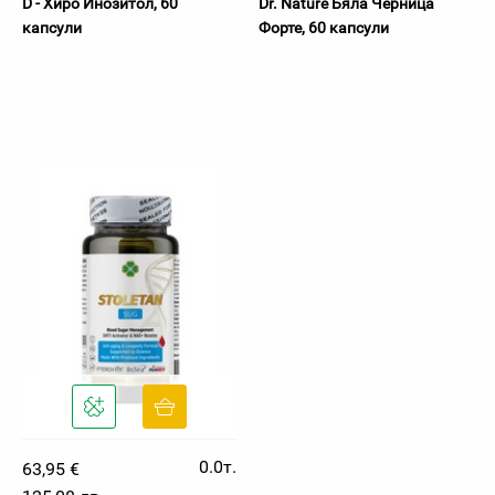
D - Хиро Инозитол, 60
Dr. Nature Бяла Черница
капсули
Форте, 60 капсули
0.0т.
63,95 €