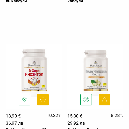
60 капсули
капсули
10.22т.
8.28т.
18,90 €
15,30 €
36,97 лв
29,92 лв