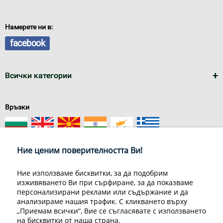
Намерете ни в:
facebook
Всички категории
Връзки
Ние ценим поверителността Ви!
Ние използваме бисквитки, за да подобрим
изживяването Ви при сърфиране, за да показваме
За нас
Условия за доставка
персонализирани реклами или съдържание и да
Конфиденциалност на информацията
Общи условия
анализираме нашия трафик. С кликването върху
Декларация за личните данни
Често задавани въпроси
„Приемам всички“, Вие се съгласявате с използването
Контакти
на бисквитки от наша страна.