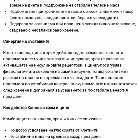
време на диета и поддържане на стабилна телесна маса.
Подпомагане при хранителни навици с висок гликемичен товар
(често похапване, сладки напитки, бързи въглехидрати).
Подкрепа за организма при повишено оксидативно натоварване,
свързано с небалансирано хранене.
Синергия на съставките
Когато канела, цинк и хром действат едновременно: канелата
подпомага клетъчния отговор към инсулина, хромът улеснява
активацията на инсулиновите рецептори, а цинкът осигурява
физиологичната секреция на самия инсулин, тогава организмът
реагира по-плавно на приема на въглехидрати. Тази синергия
подпомага по-устойчивия контрол върху промените в кръвната захар
след хранене и допринася за усещането за по-стабилна енергия
през деня.
Как действа Канела с хром и цинк
Комбинацията от канела, хром и цинк се свързва с:
По-добро усвояване на глюкозата от клетките.
По-стабилни нива на кръвната захар през деня.