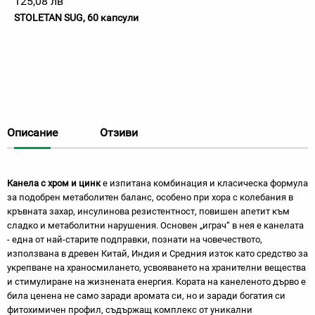
125,08 лв
STOLETAN SUG, 60 капсули
Описание
Отзиви
Канела с хром и цинк
е изпитана комбинация и класическа формула
за подобрен метаболитен баланс, особено при хора с колебания в
кръвната захар, инсулинова резистентност, повишен апетит към
сладко и метаболитни нарушения. Основен „играч“ в нея е канелата
- една от най-старите подправки, познати на човечеството,
използвана в древен Китай, Индия и Средния изток като средство за
укрепване на храносмилането, усвояването на хранителни вещества
и стимулиране на жизнената енергия. Кората на канеленото дърво е
била ценена не само заради аромата си, но и заради богатия си
фитохимичен профил, съдържащ комплекс от уникални