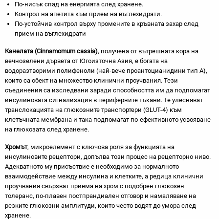
По-нисък спад на енергията след хранене.
Контрол на апетита към прием на въглехидрати.
По-устойчив контрол върху промените в кръвната захар след
прием на въглехидрати
Канелата (Cinnamomum cassia)
, получена от вътрешната кора на
вечнозелени дървета от Югоизточна Азия, е богата на
водоразтворими полифеноли (най-вече проантоцианидини тип А),
които са обект на множество клинични проучвания. Тези
съединения са изследвани заради способността им да подпомагат
инсулиновата сигнализация в периферните тъкани. Те улесняват
транслокацията на глюкозните транспортери (GLUT-4) към
клетъчната мембрана и така подпомагат по-ефективното усвояване
на глюкозата след хранене.
Хромът
, микроелемент с ключова роля за функцията на
инсулиновите рецептори, допълва този процес на рецепторно ниво.
Адекватното му присъствие е необходимо за нормалното
взаимодействие между инсулина и клетките, а редица клинични
проучвания свързват приема на хром с подобрен глюкозен
толеранс, по-плавен постпрандиален отговор и намаляване на
резките глюкозни амплитуди, които често водят до умора след
хранене.