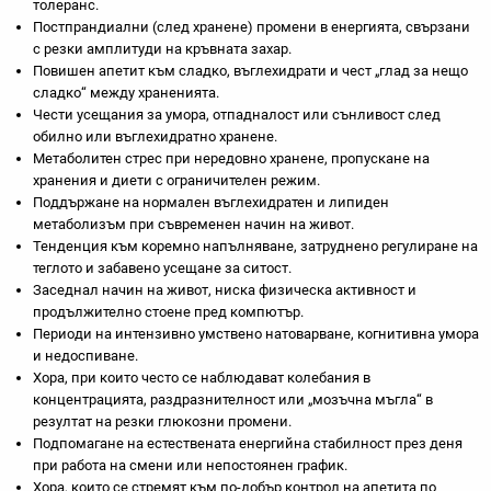
толеранс.
Постпрандиални (след хранене) промени в енергията, свързани
с резки амплитуди на кръвната захар.
Повишен апетит към сладко, въглехидрати и чест „глад за нещо
сладко“ между храненията.
Чести усещания за умора, отпадналост или сънливост след
обилно или въглехидратно хранене.
Метаболитен стрес при нередовно хранене, пропускане на
хранения и диети с ограничителен режим.
Поддържане на нормален въглехидратен и липиден
метаболизъм при съвременен начин на живот.
Тенденция към коремно напълняване, затруднено регулиране на
теглото и забавено усещане за ситост.
Заседнал начин на живот, ниска физическа активност и
продължително стоене пред компютър.
Периоди на интензивно умствено натоварване, когнитивна умора
и недоспиване.
Хора, при които често се наблюдават колебания в
концентрацията, раздразнителност или „мозъчна мъгла“ в
резултат на резки глюкозни промени.
Подпомагане на естествената енергийна стабилност през деня
при работа на смени или непостоянен график.
Хора, които се стремят към по-добър контрол на апетита по