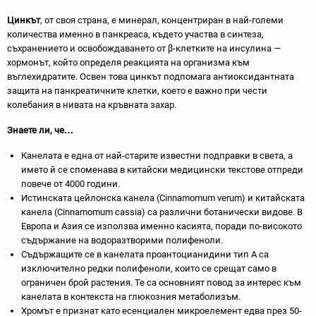
Цинкът
, от своя страна, е минерал, концентриран в най-големи
количества именно в панкреаса, където участва в синтеза,
съхранението и освобождаването от β-клетките на инсулина —
хормонът, който определя реакцията на организма към
въглехидратите. Освен това цинкът подпомага антиоксидантната
защита на панкреатичните клетки, което е важно при чести
колебания в нивата на кръвната захар.
Знаете ли, че…
Канелата е една от най-старите известни подправки в света, а
името й се споменава в китайски медицински текстове отпреди
повече от 4000 години.
Истинската цейлонска канела (Cinnamomum verum) и китайската
канела (Cinnamomum cassia) са различни ботанически видове. В
Европа и Азия се използва именно касията, поради по-високото
съдържание на водоразтворими полифеноли.
Съдържащите се в канелата проантоцианидини тип А са
изключително редки полифеноли, които се срещат само в
ограничен брой растения. Те са основният повод за интерес към
канелата в контекста на глюкозния метаболизъм.
Хромът е признат като есенциален микроелемент едва през 50-