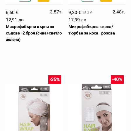
3.57т.
2.48т.
6,60 €
9,20 €
15.3 €
12,91 лв
17,99 лв
Микрофибърни кърпи за
Микрофибърна кърпа/
съдове - 2 броя (сива+светло
тюрбан за коса - розова
зелена)
-35%
-40%