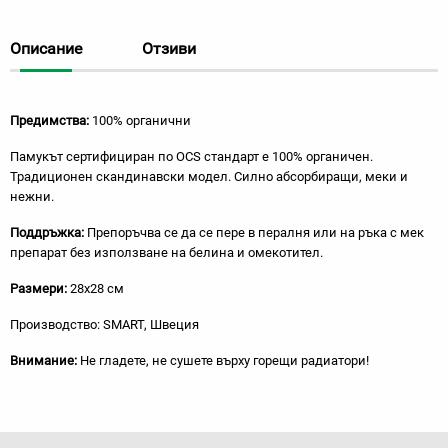
Описание
Отзиви
Предимства:
100% органични
Памукът сертифициран по OCS стандарт е 100% органичен.
Традиционен скандинавски модел. Силно абсорбиращи, меки и
нежни.
Поддръжка:
Препоръчва се да се пере в пералня или на ръка с мек
препарат без използване на белина и омекотител.
Размери:
28х28 см
Производство: SMART, Швеция
Внимание:
Не гладете, не сушете върху горещи радиатори!