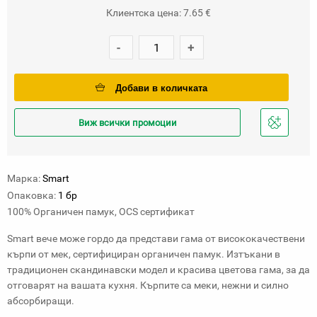
Клиентска цена: 7.65 €
-
+
Добави в количката
Виж всички промоции
Добави
в
любими
Марка:
Smart
Опаковка:
1 бр
100% Органичен памук, OCS сертификат
Smart вече може гордо да представи гама от висококачествени
кърпи от мек, сертифициран органичен памук. Изтъкани в
традиционен скандинавски модел и красива цветова гама, за да
отговарят на вашата кухня. Кърпите са меки, нежни и силно
абсорбиращи.