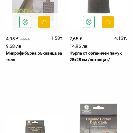
1.53т.
4.13т.
4,95 €
7,65 €
7.65 €
9,68 лв
14,96 лв
Микрофибърна ръкавица за
Кърпа от органичен памук
тяло
28х28 см /антрацит/