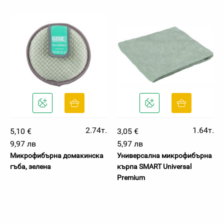
2.74т.
1.64т.
5,10 €
3,05 €
9,97 лв
5,97 лв
Микрофибърна домакинска
Универсална микрофибърна
гъба, зелена
кърпа SMART Universal
Premium