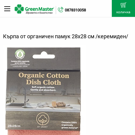
0878310058
количка
Кърпа от органичен памук 28х28 см /керемиден/