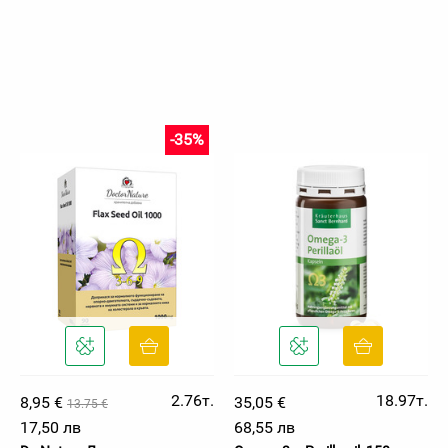
-35%
2.76т.
18.97т.
8,95 €
35,05 €
13.75 €
17,50 лв
68,55 лв