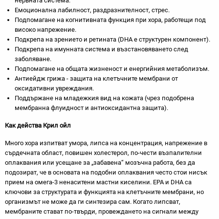
нервната система.
Емоционална лабилност, раздразнителност, стрес.
Подпомагане на когнитивната функция при хора, работещи под
високо напрежение.
Подкрепа на зрението и ретината (DHA е структурен компонент).
Подкрепа на имунната система и възстановяването след
заболяване.
Подпомагане на общата жизненост и енергийния метаболизъм.
Антиейдж грижа - защита на клетъчните мембрани от
оксидативни увреждания.
Поддържане на младежкия вид на кожата (чрез подобрена
мембранна флуидност и антиоксидантна защита).
Как действа Крил ойл
Много хора изпитват умора, липса на концентрация, напрежение в
сърдечната област, повишен холестерол, по-чести възпалителни
оплаквания или усещане за „забавена“ мозъчна работа, без да
подозират, че в основата на подобни оплаквания често стои нисък
прием на омега-3 ненаситени мастни киселини. EPA и DHA са
ключови за структурата и функцията на клетъчните мембрани, но
организмът не може да ги синтезира сам. Когато липсват,
мембраните стават по-твърди, провеждането на сигнали между