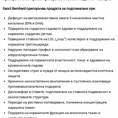
Sanct Bernhard препоръчва продукта за подпомагане при:
Дефицит на висококачествени омега-3 ненаситени мастни
киселини (EPA и DHA).
Подкрепа на сърдечно-съдовото здраве и поддържане на
нормален сърдечен ритъм.
Повишени стойности на LDL („лош“) холестерол и поддържане на
нормални триглицериди.
Нарушен липиден профил и склонност към образуване на
атеросклеротични плаки.
Поддържане на нормалната еластичност, тонус и здравина на
кръвоносните съдове.
Оксидативен стрес и нужда от мощна антиоксидантна клетъчна
защита.
Хронично нискостепенно възпаление и състояния, изискващи
противовъзпалителна подкрепа.
Дискомфорт в ставите, подпомагане на ставната подвижност и
околоставните структури.
Периоди на умствено натоварване, понижена концентрация,
нарушена памет.
Подкрепа на нормалните функции на мозъчната тъкан и