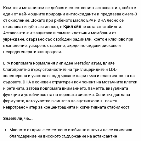
Към този механизъм се добавя и естественият астаксантин, който е
един от най-мощните природни антиоксиданти и предпазва омега-3
от окисление. Докато при рибеното масло EPA и DHA лесно се
окисляват и губят активност, в
Крил ойл
те остават стабилни.
Астаксантинът защитава и самите клетъчни мембрани от
увреждане, свързано със свободни радикали, което е ключово при
възпаление, ускорено стареене, сърдечно-съдови рискове и
невродегенеративни процеси.
EPA подпомага нормалния липиден метаболизъм, влияе
благоприятно върху стойностите на триглицеридите и LDL-
холестерола и участва в поддържане на ритъма и еластичността на
съдовете. DHA е основен структурен компонент на мозъчните клетки
и ретината, затова подпомага вниманието, паметта, визуалната
функция и устойчивостта на нервната система. Холинът допълва
формулата, като участва в синтеза на ацетилхолин - важен
невротрансмитер за концентрацията и когнитивната стабилност.
Знаете ли, че…
Маслото от крил е естествено стабилно и почти не се окислява
благодарение на високото съдържание на астаксантин.