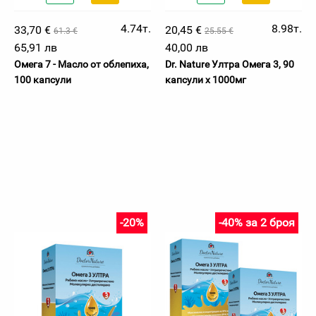
4.74т.
8.98т.
33,70 €
20,45 €
61.3 €
25.55 €
65,91 лв
40,00 лв
Омега 7 - Масло от облепиха,
Dr. Nature Ултра Омега 3, 90
100 капсули
капсули х 1000мг
-20%
-40% за 2 броя