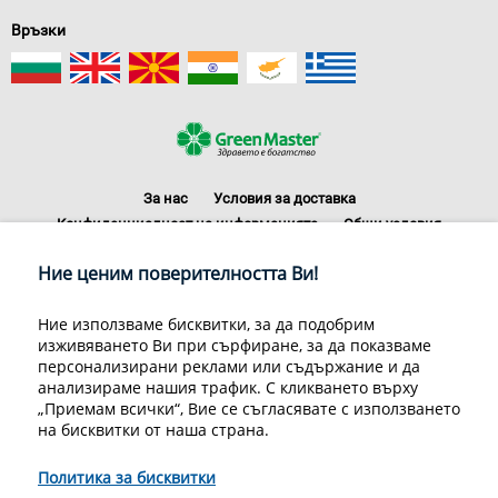
Връзки
За нас
Условия за доставка
Конфиденциалност на информацията
Общи условия
Декларация за личните данни
Често задавани въпроси
Ние ценим поверителността Ви!
Контакти
Грийн Мастър Груп ООД, 1309 София, ул. Пиротска 151, Телефон:
Ние използваме бисквитки, за да подобрим
070070220
изживяването Ви при сърфиране, за да показваме
© 1998-2020 Green Master Group Ltd, All rights reserved.
персонализирани реклами или съдържание и да
анализираме нашия трафик. С кликването върху
Developed by
Sirma CI
„Приемам всички“, Вие се съгласявате с използването
на бисквитки от наша страна.
Политика за бисквитки