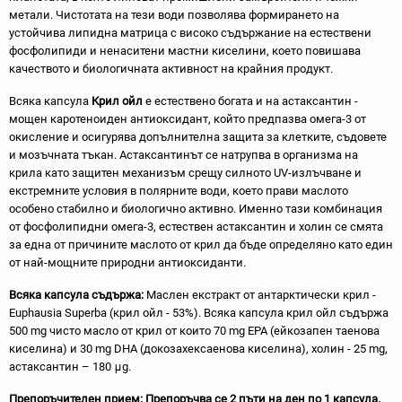
метали. Чистотата на тези води позволява формирането на
устойчива липидна матрица с високо съдържание на естествени
фосфолипиди и ненаситени мастни киселини, което повишава
качеството и биологичната активност на крайния продукт.
Всяка капсула
Крил ойл
е естествено богата и на астаксантин -
мощен каротеноиден антиоксидант, който предпазва омега-3 от
окисление и осигурява допълнителна защита за клетките, съдовете
и мозъчната тъкан. Астаксантинът се натрупва в организма на
крилa като защитен механизъм срещу силното UV-излъчване и
екстремните условия в полярните води, което прави маслото
особено стабилно и биологично активно. Именно тази комбинация
от фосфолипидни омега-3, естествен астаксантин и холин се смята
за една от причините маслото от крил да бъде определяно като един
от най-мощните природни антиоксиданти.
Всяка капсула съдържа:
Маслен екстракт от антарктически крил -
Euphausia Superba (крил ойл - 53%). Всяка капсула крил ойл съдържа
500 mg чисто масло от крил от които 70 mg EPA (ейкозапен таенова
киселина) и 30 mg DHA (докозахексаенова киселина), холин - 25 mg,
астаксантин – 180 μg.
Препоръчителен прием: Препоръчва се 2 пъти на ден по 1 капсула.