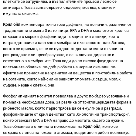
клетките се затруднява, а възпалителните процеси лесно се
активират. Това засяга сърцето, съдовете, мозъка, ставите и
имунната система.
Крил ойл
компенсира точно този дефицит, но по начин, различен от
традиционните омега-3 източници. EPA и DHA в маслото от крил са
свързани с морски фосфолипиди - същият тип липиди, които
изграждат всички клетъчни мембрани в човешкото тяло. Затова,
когато се приемат, те не се нуждаят от допълнителни стъпки на
разграждане или преобразуване, а се включват директно и
естествено в мембраните. Това води до по-висока флуидност на
клетъчната обвивка, по-добър обмен на нервни сигнали, по-
ефективно пренасяне на хранителни вещества и по-стабилна работа
на органите, които най-силно зависят от омега-3: сърце, мозък,
съдове, нервни клетки, очи.
Фосфолипидният носител позволява и друго: по-бързо усвояване и
по-малка необходима доза. За разлика от триглицеридната форма в
рибеното масло, която първо трябва да се емулгира и разгради,
фосфолипидите от крил действат като „биологични транспортьори“,
които отвеждат EPA и DHA направо до местата, където са нужни.
Това обяснява и отличната поносимост на
Крил ойл
, която се
свързва с липса на тежест в стомаха, повдигане и рибен послевкус.