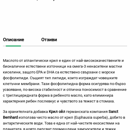
Описание
Отзиви
Маслото от атлантически крил е един от най-висококачествените и
бионалични естествени източници на омега-3 ненаситени мастни
киселини, защото EPA и DHA са естествено свързани с морски
фосфолипиди. Същият тип липиди, които изграждат човешките
клетъчни мембрани. Тази фосфолипидна форма осигурява по-бързо
усвояване, по-висока стабилност и отлична поносимост в сравнение
с триглицеридната форма в рибеното масло, като елиминира
характерния рибен послевкус и чувството за тежест в стомаха.
За хранителната добавка
Крил ойл
германската компания
Sanct
Bernhard
използва чисто масло от крил (Euphausia superba), добито в
антарктическите води. Това е една от най-чистите екосистеми на
планетата, в която липсват промишлени замърсители и тежки