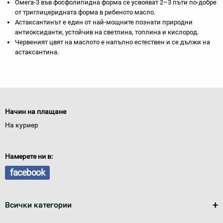
Омега-3 във фосфолипидна форма се усвояват 2–3 пъти по-добре
от триглицеридната форма в рибеното масло.
Астаксантинът е един от най-мощните познати природни
антиоксиданти, устойчив на светлина, топлина и кислород.
Червеният цвят на маслото е напълно естествен и се дължи на
астаксантина.
Начин на плащане
На куриер
Намерете ни в:
facebook
Всички категории