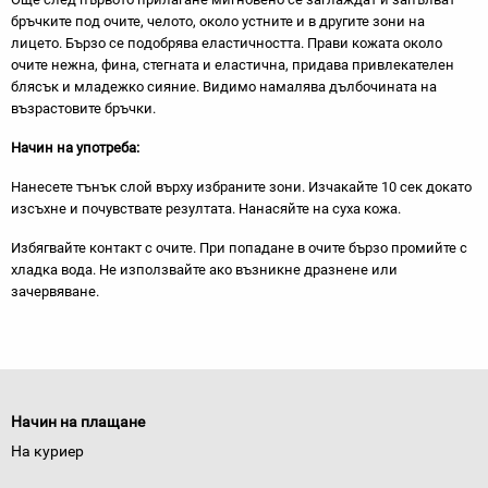
бръчките под очите, челото, около устните и в другите зони на
лицето. Бързо се подобрява еластичността. Прави кожата около
очите нежна, фина, стегната и еластична, придава привлекателен
блясък и младежко сияние. Видимо намалява дълбочината на
възрастовите бръчки.
Начин
на употреба:
Нанесете тънък слой върху избраните зони. Изчакайте 10 сек докато
изсъхне и почувствате резултата. Нанасяйте на суха кожа.
Избягвайте контакт с очите. При попадане в очите бързо промийте с
хладка вода. Не използвайте ако възникне дразнене или
зачервяване.
Начин на плащане
На куриер