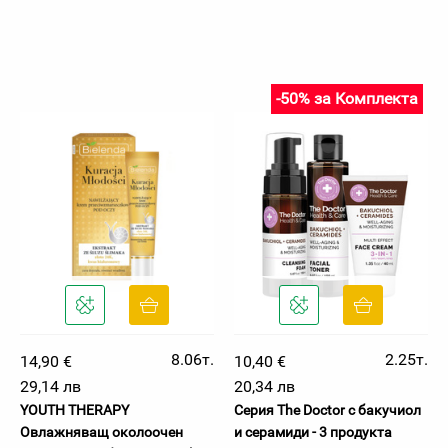
-50% за Комплекта
8.06т.
2.25т.
14,90 €
10,40 €
29,14 лв
20,34 лв
YOUTH THERAPY
Серия The Doctor с бакучиол
Овлажняващ околоочен
и серамиди - 3 продукта