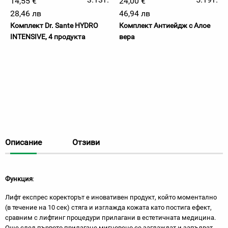
14,55 €
24,00 €
28,46 лв
46,94 лв
Комплект Dr. Sante HYDRO
Комплект Антиейдж с Алое
INTENSIVE, 4 продукта
вера
Описание
Отзиви
Функция
:
Лифт експрес коректорът е иновативен продукт, който моментално
(в течение на 10 сек) стяга и изглажда кожата като постига ефект,
сравним с лифтинг процедури прилагани в естетичната медицина.
Още след първото прилагане мигновено се заглаждат и запълват