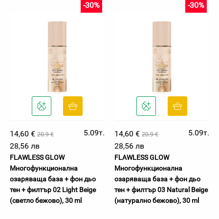
-30%
-30%
5.09т.
5.09т.
14,60 €
14,60 €
20.9 €
20.9 €
28,56 лв
28,56 лв
FLAWLESS GLOW
FLAWLESS GLOW
Многофункционална
Многофункционална
озаряваща база + фон дьо
озаряваща база + фон дьо
тен + филтър 02 Light Beige
тен + филтър 03 Natural Beige
(светло бежово), 30 ml
(натурално бежово), 30 ml