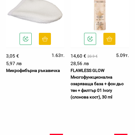
1.63т.
5.09т.
3,05 €
14,60 €
20.9 €
5,97 лв
28,56 лв
Микрофибърна ръкавичка
FLAWLESS GLOW
Многофункционална
озаряваща база + фон дьо
тен + филтър 01 Ivory
(слонова кост), 30 ml