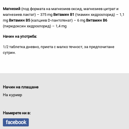
Магнезий
(под формата на магнезиев оксид, магнезиев цитрат и
магнезиев лактат) – 375 mg
Витамин В1
(тиамин хидрохлорид) – 1,1
mg
Витамин В5
(калциев D-пантотенат) – 6 mg
Витамин В6
(пиридоксин хидрохлорид) – 1,4 mg
Начин на употреба:
1/2 таблетка дневно, приета с малко течност, за предпочитане
сутрин.
Начин на плащане
На куриер
Намерете ни в:
facebook