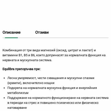
Описание
Отзиви
Комбинация от три вида магнезий (оксид, цитрат и лактат) и
витамини В1, В5 и В6, които допринасят за нормалната функция на
нервната и мускулната система.
Equilibra препоръчва при:
Лесна уморяемост, чести схващания и мускулни спазми
(крампи), включително нощни
Подкрепа на нормалната мускулна функция и енергийния
метаболизъм
Поддържане на нормалното функциониране на нервната система
в периоди на стрес и повишено психическо или физическо
натоварване