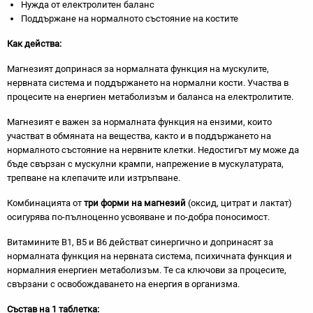
Нужда от електролитен баланс
Поддържане на нормалното състояние на костите
Как действа:
Магнезият допринася за нормалната функция на мускулите,
нервната система и поддържането на нормални кости. Участва в
процесите на енергиен метаболизъм и баланса на електролитите.
Магнезият е важен за нормалната функция на ензими, които
участват в обмяната на вещества, както и в поддържането на
нормалното състояние на нервните клетки. Недостигът му може да
бъде свързан с мускулни крампи, напрежение в мускулатурата,
трепване на клепачите или изтръпване.
Комбинацията от
три форми на магнезий
(оксид, цитрат и лактат)
осигурява по-пълноценно усвояване и по-добра поносимост.
Витамините В1, В5 и В6 действат синергично и допринасят за
нормалната функция на нервната система, психичната функция и
нормалния енергиен метаболизъм. Те са ключови за процесите,
свързани с освобождаването на енергия в организма.
Състав на 1 таблетка: