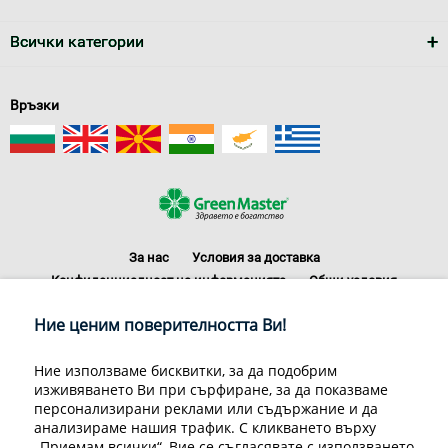
Всички категории
Връзки
За нас
Условия за доставка
Конфиденциалност на информацията
Общи условия
Декларация за личните данни
Често задавани въпроси
Ние ценим поверителността Ви!
Контакти
Грийн Мастър Груп ООД, 1309 София, ул. Пиротска 151, Телефон:
Ние използваме бисквитки, за да подобрим
070070220
изживяването Ви при сърфиране, за да показваме
© 1998-2020 Green Master Group Ltd, All rights reserved.
персонализирани реклами или съдържание и да
анализираме нашия трафик. С кликването върху
Developed by
Sirma CI
„Приемам всички“, Вие се съгласявате с използването