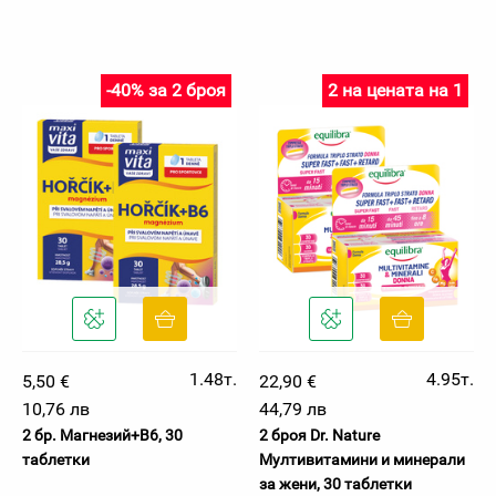
-40% за 2 броя
2 на цената на 1
1.48т.
4.95т.
5,50 €
22,90 €
10,76 лв
44,79 лв
2 бр. Магнезий+B6, 30
2 броя Dr. Nature
таблетки
Мултивитамини и минерали
за жени, 30 таблетки