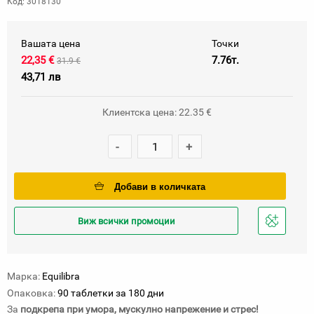
Код: 3018130
Вашата цена
Точки
22,35 €
7.76т.
31.9 €
43,71 лв
Клиентска цена: 22.35 €
-
+
Добави в количката
Виж всички промоции
Добави
в
любими
Марка:
Equilibra
Опаковка:
90 таблетки за 180 дни
За
подкрепа при умора, мускулно напрежение и стрес!