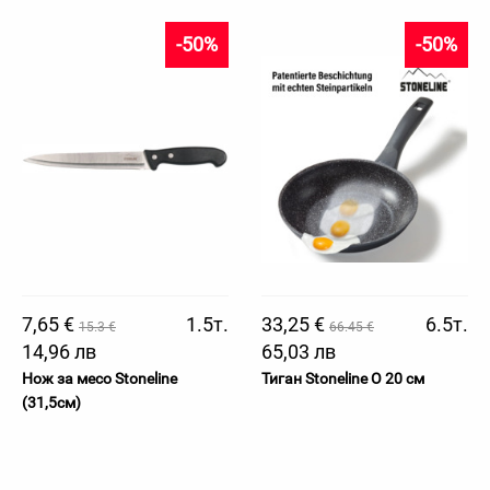
-50%
-50%
7,65 €
1.5т.
33,25 €
6.5т.
15.3 €
66.45 €
14,96 лв
65,03 лв
Нож за месо Stoneline
Тиган Stoneline O 20 см
(31,5см)