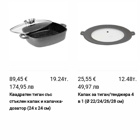
89,45 €
19.24т.
25,55 €
12.48т.
174,95 лв
49,97 лв
Квадратен тиган със
Капак за тиган/тенджера 4
стъклен капак и капачка-
в 1 (Ø 22/24/26/28 см)
дозатор (24 х 24 см)