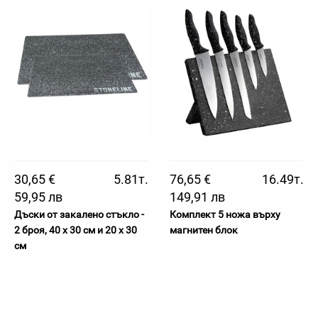
30,65 €
5.81т.
76,65 €
16.49т.
59,95 лв
149,91 лв
Дъски от закалено стъкло -
Комплект 5 ножа върху
2 броя, 40 х 30 см и 20 х 30
магнитен блок
см