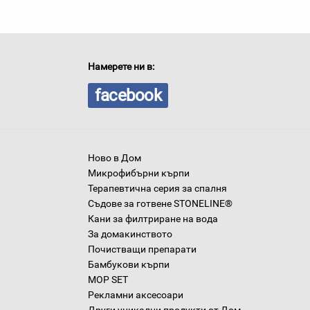
Намерете ни в:
facebook
Ново в Дом
Микрофибърни кърпи
Терапевтична серия за спалня
Съдове за готвене STONELINE®
Кани за филтриране на вода
За домакинството
Почистващи препарати
Бамбукови кърпи
MOP SET
Рекламни аксесоари
Други уникални продукти от Дом