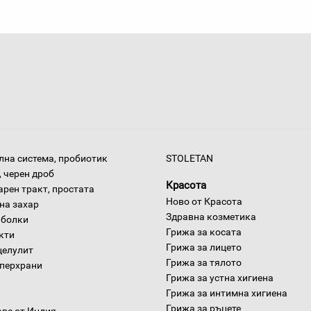
на система, пробиотик
STOLETAN
 черен дроб
Красота
арен тракт, простата
Ново от Красота
на захар
Здравна козметика
 болки
Грижа за косата
окти
Грижа за лицето
целулит
Грижа за тялото
уперхрани
Грижа за устна хигиена
Грижа за интимна хигиена
Грижа за ръцете
аве от Индия