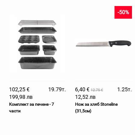
-50%
102,25 €
19.79т.
6,40 €
1.25т.
12.75 €
199,98 лв
12,52 лв
Комплект за печене - 7
Нож за хляб Stoneline
части
(31,5см)