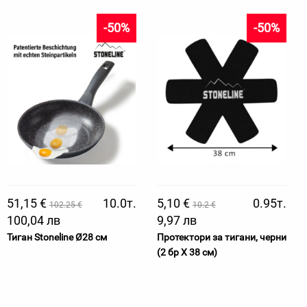
-50%
-50%
51,15 €
10.0т.
5,10 €
0.95т.
102.25 €
10.2 €
100,04 лв
9,97 лв
Тиган Stoneline Ø28 см
Протектори за тигани, черни
(2 бр Х 38 см)