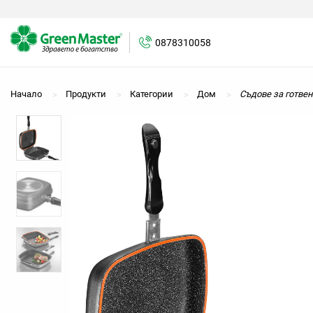
0878310058
0878310058
Начало
Продукти
Категории
Дом
Съдове за готве