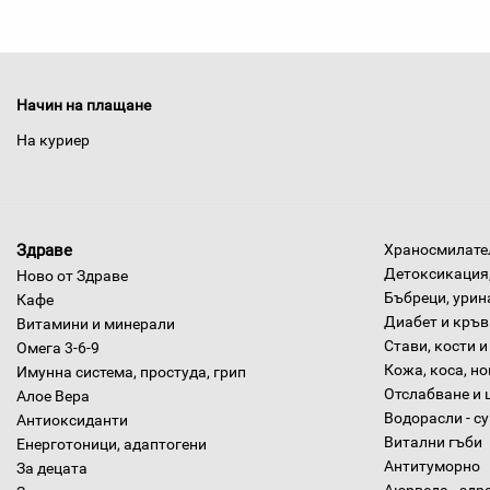
Начин на плащане
На куриер
Здраве
Храносмилател
Детоксикация,
Ново от Здраве
Бъбреци, урин
Кафе
Диабет и кръв
Витамини и минерали
Стави, кости и
Омега 3-6-9
Кожа, коса, н
Имунна система, простуда, грип
Отслабване и 
Алое Вера
Водорасли - с
Антиоксиданти
Витални гъби
Енерготоници, адаптогени
Антитуморно
За децата
Аюрведа - здр