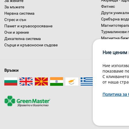
За жените
Фитнес
За мъжете
Други уникалн
Нервна система
Сребърна вод
Стрес и сън
Магнитотерап
Памет и кръвооросяване
Турмалинови 
Очи и зрение
Магнитна биж
Дихателна система
Диетични хра
Сърце и кръвоносни съдове
Ние ценим 
Ние използва
Връзки
показваме п
С кликването
от наша стра
Политика за 
За нас
Гри