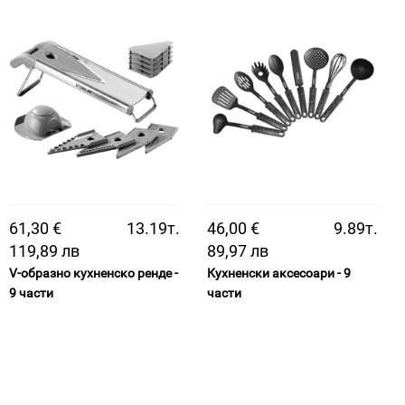
61,30 €
13.19т.
46,00 €
9.89т.
119,89 лв
89,97 лв
V-образно кухненско ренде -
Кухненски аксесоари - 9
9 части
части