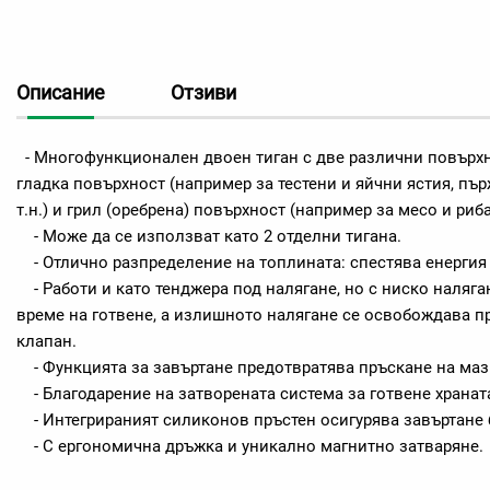
Описание
Отзиви
- Многофункционален двоен тиган с две различни повърхн
гладка повърхност (например за тестени и яйчни ястия, пъ
т.н.) и грил (оребрена) повърхност (например за месо и риба
- Може да се използват като 2 отделни тигана.
- Отлично разпределение на топлината: спестява енергия
- Работи и като тенджера под налягане, но с ниско наляган
време на готвене, а излишното налягане се освобождава п
клапан.
- Функцията за завъртане предотвратява пръскане на маз
- Благодарение на затворената система за готвене хранат
- Интегрираният силиконов пръстен осигурява завъртане 
- С ергономична дръжка и уникално магнитно затваряне.