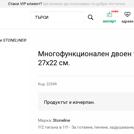
Стани VIP клиент?
Ще можеш да получаваш по-добри отстъпки.
ново
експерт
здраве
не STONELINE®
Многофункционален двоен 
27x22 см.
Код: 22549
Продуктът е изчерпан.
Марка:
Stoneline
!!!2 тигана в 1!!! - За готвене, печене, задушаване