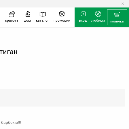
×
количка
красота
дом
каталог
промоции
вход
любими
количка
тиган
, барбекю!!!