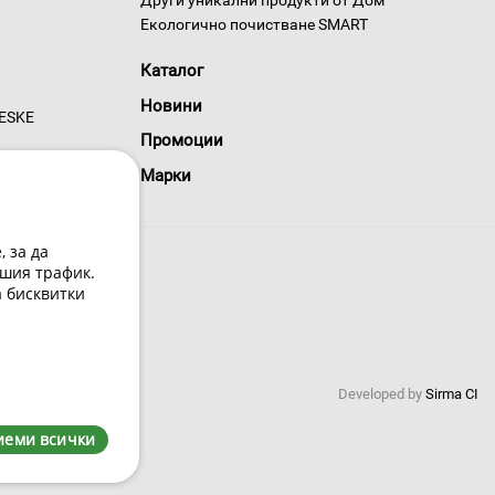
Екологично почистване SMART
Каталог
Новини
GESKE
Промоции
Марки
 за да
шия трафик.
а бисквитки
 условия
Developed by
Sirma CI
0220
иеми всички