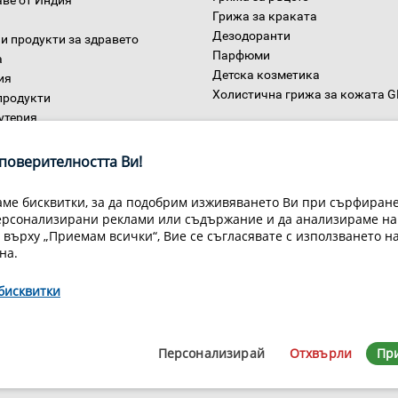
Грижа за краката
Дезодоранти
и продукти за здравето
Парфюми
а
Детска козметика
ия
Холистична грижа за кожата 
продукти
утерия
Дом
ни
поверителността Ви!
ме бисквитки, за да подобрим изживяването Ви при сърфиране,
ерсонализирани реклами или съдържание и да анализираме на
 върху „Приемам всички“, Вие се съгласявате с използването н
на.
бисквитки
Условия за доставка
Конфиденциалност на информацията
Общи
Декларация за личните данни
Често задавани въпроси
Контакти
йн Мастър Груп ООД, 1309 София, ул. Пиротска 151, Телефон: 07007
Персонализирай
Отхвърли
Пр
© 1998-2020 Green Master Group Ltd, All rights reserved.