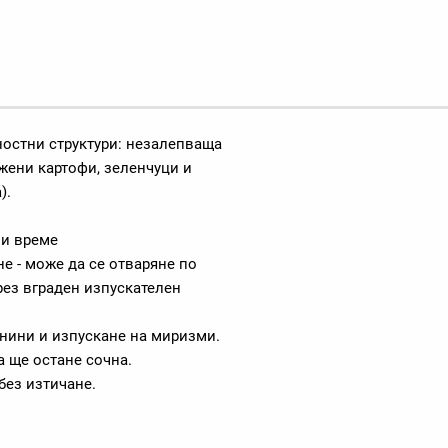
остни структури: незалепваща
ржени картофи, зеленчуци и
).
 и време
е - може да се отваряне по
рез вграден изпускателен
нини и изпускане на миризми.
а ще остане сочна.
без изтичане.