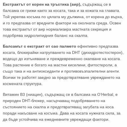
Екстрактът от корен на тръстика (аир),
съдържащ се в
балсама се грижи както за косата, така и за кожата на главата.
Той укрепва косъма по цялата му дължина, от корена до върха,
и го предпазва от вредните фактори на околната среда. Освен
това екстрактът от аир нормализира мастната секреция и
подобрява хидролипидния баланс на скалпа.
Балсамът с екстракт от сао палмето
ефективно предпазва
косата, блокирайки натрупването на DHT (дихидротестостерон),
водещо до изтъняване и преждевременно окапване на косата.
Това растение е богато на мастни киселини, фитостероли, а
също така и на антиоксиданти и противовъзпалителни агенти.
Всички те работят заедно за предотвратяване увреждането на
космената структура.
Витамин В3 (ниацин), съдържащ се в балсама на O’Herbal, е
природен DHT-блокер, насърчаващ подобряването на
състоянието на скалпа и предотвратяващ загубата на коса
поради накъсване на косъма. Дава на косата нужната сила, за
да бъде устойчива на ежедневните увреждащи фактори.