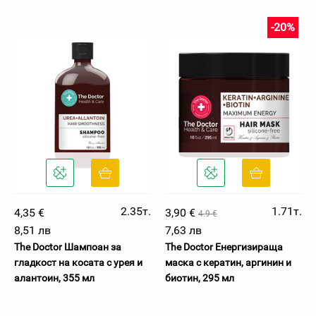
-20%
2.35т.
1.71т.
4,35 €
3,90 €
4.9 €
8,51 лв
7,63 лв
The Doctor Шампоан за
The Doctor Енергизираща
гладкост на косата с урея и
маска с кератин, аргинин и
алантоин, 355 мл
биотин, 295 мл