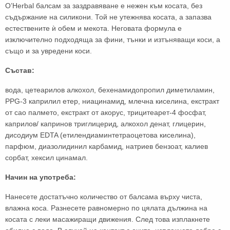
O’Herbal балсам за заздравяване е нежен към косата, без
съдържание на силикони. Той не утежнява косата, а запазва
естествените ѝ обем и мекота. Неговата формула е
изключително подходяща за фини, тънки и изтъняващи коси, а
също и за увредени коси.
Състав:
вода, цетеарилов алкохол, бехенамидопропил диметиламин,
PPG-3 каприлил етер, ниацинамид, млечна киселина, екстракт
от сао палмето, екстракт от акорус, трицитеарет-4 фосфат,
каприлов/ капринов триглицерид, алкохол денат, глицерин,
дисодиум EDTA (етилендиаминтетраоцетова киселина),
парфюм, диазолидинил карбамид, натриев бензоат, калиев
сорбат, хексил цинамал.
Начин на употреба:
Нанесете достатъчно количество от балсама върху чиста,
влажна коса. Разнесете равномерно по цялата дължина на
косата с леки масажиращи движения. След това изплакнете