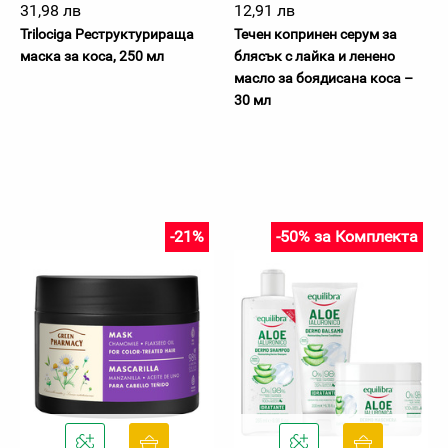
31,98 лв
12,91 лв
Trilociga Реструктурираща
Течен копринен серум за
маска за коса, 250 мл
блясък с лайка и ленено
масло за боядисана коса –
30 мл
-21%
-50% за Комплекта