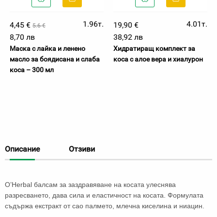
1.96т.
4.01т.
4,45 €
19,90 €
5.6 €
8,70 лв
38,92 лв
Маска с лайка и ленено
Хидратиращ комплект за
масло за боядисана и слаба
коса с алое вера и хиалурон
коса – 300 мл
Описание
Отзиви
O’Herbal балсам за заздравяване на косата улеснява
разресването, дава сила и еластичност на косата. Формулата
съдържа екстракт от сао палмето, млечна киселина и ниацин.