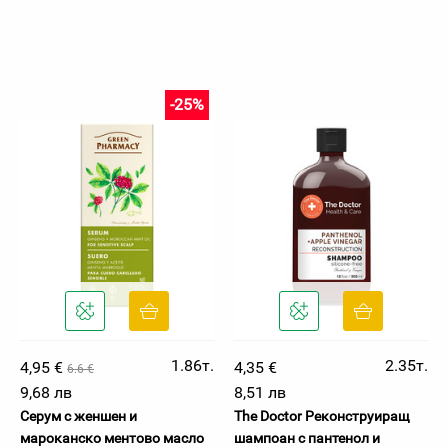
-25%
1.86т.
2.35т.
4,95 €
4,35 €
6.6 €
9,68 лв
8,51 лв
Серум с женшен и
The Doctor Реконструиращ
мароканско ментово масло
шампоан с пантенол и