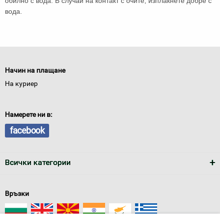
обилно с вода. В случай на контакт с очите, изплакнете добре с
вода.
Начин на плащане
На куриер
Намерете ни в:
facebook
Всички категории
Връзки