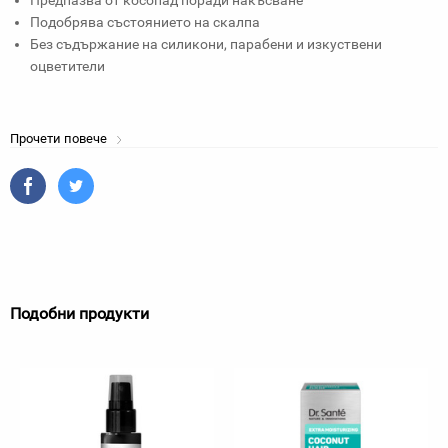
Предпазва от косопад поради накъсване
Подобрява състоянието на скалпа
Без съдържание на силикони, парабени и изкуствени
оцветители
Прочети повече
Подобни продукти