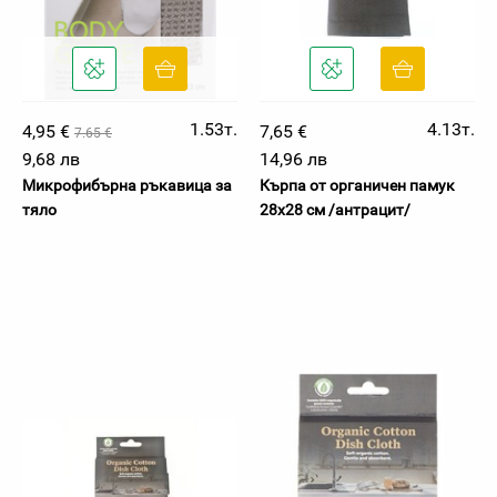
1.53т.
4.13т.
4,95 €
7,65 €
7.65 €
9,68 лв
14,96 лв
Микрофибърна ръкавица за
Кърпа от органичен памук
тяло
28х28 см /антрацит/