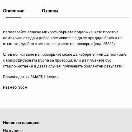
Описание
Отзиви
Използвайте влажна микрофибърната подложка, като просто я
намокрите с вода и добре изстискате, за да се придаде блясък на
стъклото, удобно с четката за миене на прозорци (код: 25322).
След почистване на прозорците може да изберете: или да полирате
с микрофибърната кърпа за прозорци, или да плъзнете със
стъклочистач - и в двата случая, получавате брилянтни резултати!
Производство: SMART, Швеция
Размер: 30
см
Начин на плащане
На куриер