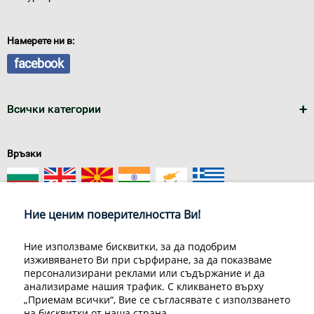
Намерете ни в:
facebook
Всички категории
Връзки
Ние ценим поверителността Ви!
Ние използваме бисквитки, за да подобрим
изживяването Ви при сърфиране, за да показваме
За нас
Условия за доставка
персонализирани реклами или съдържание и да
Конфиденциалност на информацията
Общи условия
анализираме нашия трафик. С кликването върху
Декларация за личните данни
Често задавани въпроси
„Приемам всички“, Вие се съгласявате с използването
Контакти
на бисквитки от наша страна.