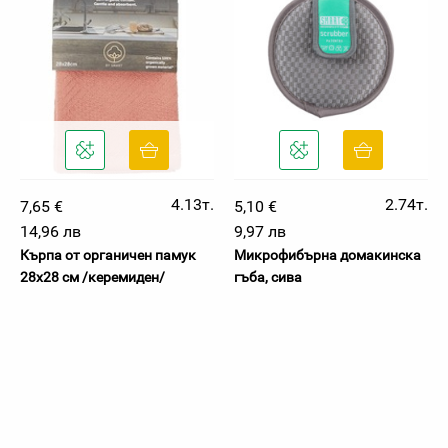
4.13т.
2.74т.
7,65 €
5,10 €
14,96 лв
9,97 лв
Кърпа от органичен памук
Микрофибърна домакинска
28х28 см /керемиден/
гъба, сива