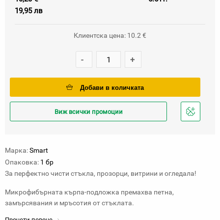
19,95 лв
Клиентска цена: 10.2 €
-
+
Добави в количката
Виж всички промоции
Добави
в
любими
Марка:
Smart
Опаковка:
1 бр
За перфектно чисти стъкла, прозорци, витрини и огледала!
Микрофибърната кърпа-подложка премахва петна,
замърсявания и мръсотия от стъклата.
Прочети повече