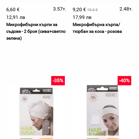
3.57т.
2.48т.
6,60 €
9,20 €
15.3 €
12,91 лв
17,99 лв
Микрофибърни кърпи за
Микрофибърна кърпа/
съдове - 2 броя (сива+светло
тюрбан за коса - розова
зелена)
-35%
-40%