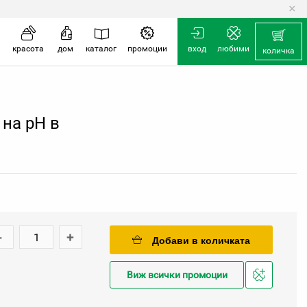
×
количка
красота
дом
каталог
промоции
вход
любими
количка
 на pH в
-
+
Добави в количката
Виж всички промоции
Добави
в