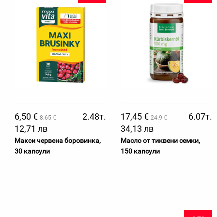
6,50 €
2.48т.
17,45 €
6.07т.
8.65 €
24.9 €
12,71 лв
34,13 лв
Макси червена боровинка,
Масло от тиквени семки,
30 капсули
150 капсули