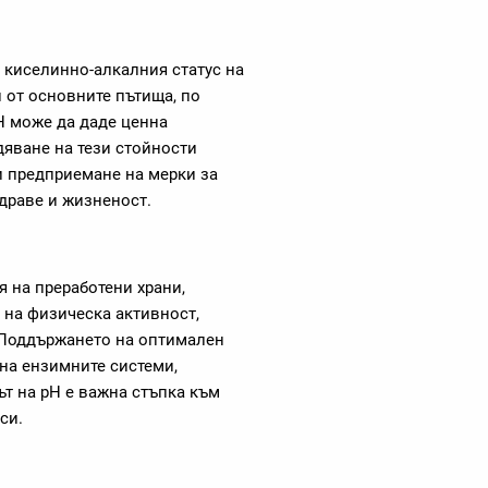
а киселинно-алкалния статус на
н от основните пътища, по
H може да даде ценна
яване на тези стойности
 предприемане на мерки за
здраве и жизненост.
 на преработени храни,
 на физическа активност,
 Поддържането на оптимален
на ензимните системи,
т на pH е важна стъпка към
си.