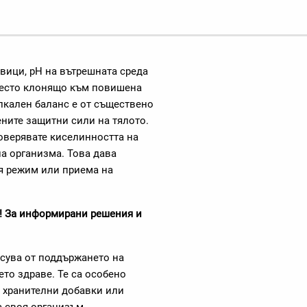
вици, pH на вътрешната среда
 често клонящо към повишена
кален баланс е от съществено
ените защитни сили на тялото.
роверявате киселинността на
на организма. Това дава
я режим или приема на
с! За информирани решения и
есува от поддържането на
то здраве. Те са особено
т хранителни добавки или