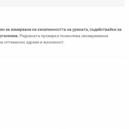
любими
ин за измерване на киселинността на урината, съдействайки за
рганизма.
Редовната проверка позволява своевременна
а оптимално здраве и жизненост.