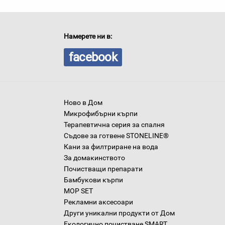
Намерете ни в:
facebook
Ново в Дом
Микрофибърни кърпи
Терапевтична серия за спалня
Съдове за готвене STONELINE®
Кани за филтриране на вода
За домакинството
Почистващи препарати
Бамбукови кърпи
MOP SET
Рекламни аксесоари
Други уникални продукти от Дом
Екологично почистване SMART