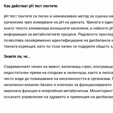
Как действат pH тест лентите:
pH тест лентите са лесен и неинвазивен метод за оценка н
организма чрез измерване на pH на урината. Урината е еди
които тялото елиминира излишните киселини, и нейното p
информация за метаболитните процеси. Редовното прослед
позволява своевременно идентифициране на дисбаланси и
тяхната корекция, като по този начин се подкрепя общото 
Знаете ли, че...
Съвременният начин на живот, включващ стрес, консумация
недостатъчен прием на плодове и зеленчуци, както и липса
често води до повишаване на киселинността в организма.
киселинно-алкален баланс е ключово за функционирането 
имунната функция и енергийния метаболизъм. Мониторингъ
осъзнато управление на здравето и превенция на дисбалан