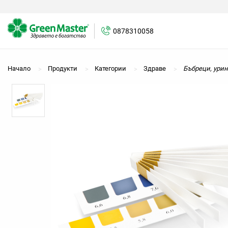
0878310058
0878310058
Начало
Продукти
Категории
Здраве
Бъбреци, урин