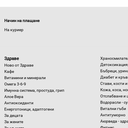
Начин на плащане
На куриер
Здраве
Храносмилател
Детоксикация,
Ново от Здраве
Бъбреци, урин
Кафе
Диабет и кръв
Витамини и минерали
Стави, кости и
Омега 3-6-9
Кожа, коса, н
Имунна система, простуда, грип
Отслабване и 
Алое Вера
Водорасли - с
Антиоксиданти
Витални гъби
Енерготоници, адаптогени
Антитуморно
За децата
Аюрведа - здр
За жените
Фитнес