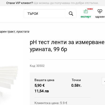
Стани VIP клиент?
Ще можеш да получаваш по-добри отстъпки.
ново
експерт
здраве
арен тракт, простата
рH тест ленти за измерване
урината, 99 бр
Код: 30502
Вашата цена
Точки
5,90 €
0.58т.
11,54 лв
Клиентска цена: 5.9 €