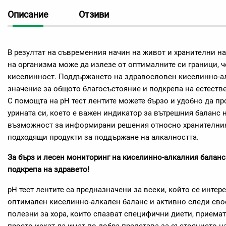
Описание
Отзиви
В резултат на съвременния начин на живот и хранителни на
на организма може да излезе от оптималните си граници,
киселинност. Поддържането на здравословен киселинно-ал
значение за общото благосъстояние и подкрепа на естеств
С помощта на pH тест лентите можете бързо и удобно да п
урината си, което е важен индикатор за вътрешния баланс 
възможност за информирани решения относно хранителни
подходящи продукти за поддържане на алкалността.
За бърз и лесен мониторинг на киселинно-алкалния балан
подкрепа на здравето!
pH тест лентите са предназначени за всеки, който се интер
оптимален киселинно-алкален баланс и активно следи свое
полезни за хора, които спазват специфични диети, приема