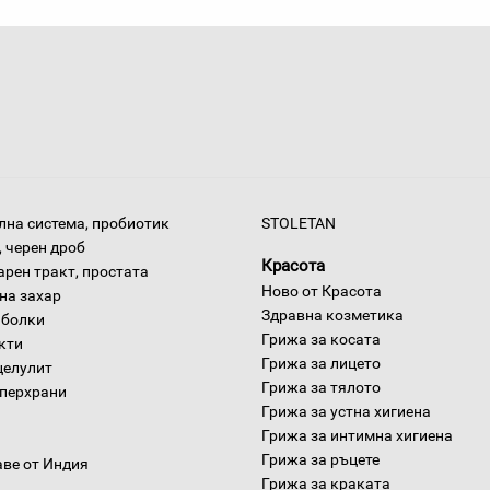
на система, пробиотик
STOLETAN
 черен дроб
Красота
арен тракт, простата
Ново от Красота
на захар
Здравна козметика
 болки
Грижа за косата
окти
Грижа за лицето
целулит
Грижа за тялото
уперхрани
Грижа за устна хигиена
Грижа за интимна хигиена
Грижа за ръцете
аве от Индия
Грижа за краката