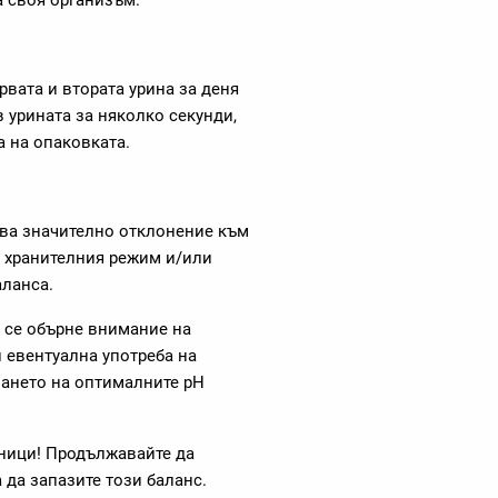
а своя организъм.
рвата и втората урина за деня
в урината за няколко секунди,
а на опаковката.
ва значително отклонение към
а хранителния режим и/или
аланса.
а се обърне внимание на
 евентуална употреба на
ването на оптималните pH
аници! Продължавайте да
 да запазите този баланс.