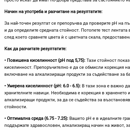
просто искат да имат по-добра представа за състоянието н
Начин на употреба и разчитане на резултатите:
За най-точен резултат се препоръчва да проверите pH на пъ
и да определите средната стойност. Потопете тест лентата 
след което сравнете цвета ѝ с цветната скала, предоставен
Как да разчитате резултатите:
• Повишена киселинност (pH под 5,75):
Тази стойност показ
киселинност. Препоръчително е да се обмисли корекция н
включване на алкализиращи продукти за съдействане за б
• Умерена киселинност (pH: 6.0 - 6.5):
В тази зона е важно д
хранителните навици. Необходима е корекция в храненето и
алкализиращи продукти, за да се съдейства за възстановя
стойности.
• Оптимална среда (6.75 - 7.25):
Вашето pH е в идеалните гр
поддържате здравословен, алкализиращ начин на живот, за