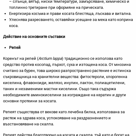
– слънце, вятър, ниски температури, замърсяване, химическо и
топлинно третиране при оформяне на прическата.
Енергизира косъма и прави косата блестяща, лъскава и витална.
Улеснява разресването, оставяйки усещане за мека като коприна
коса.
Действие на основните съставки
Репей
Коренът на репей (
Arctium lappa
) традиционно се използва като
средство против косопад, пърхот, суха и изтощена коса. От мнозина
считано за бурен, това широко разпространено растение е истинска
съкровищница на хранителни вещества: фитостероли, хлорогенна
киселина, флавоноиди, желязо, инулин, лактон, полиацетилени,
танин и незаменими мастни киселини. Също така съдържа
необходимите аминокиселини за изграждане на кератин и други
основни протеини за косата.
Репеят съществува от векове като лечебна билка, използвана за
растеж на здрава коса, успокояване на раздразнението и
възстановяване на скалпа.
Репеят действа благотворно на косата и скалпа, тъй като е богат на