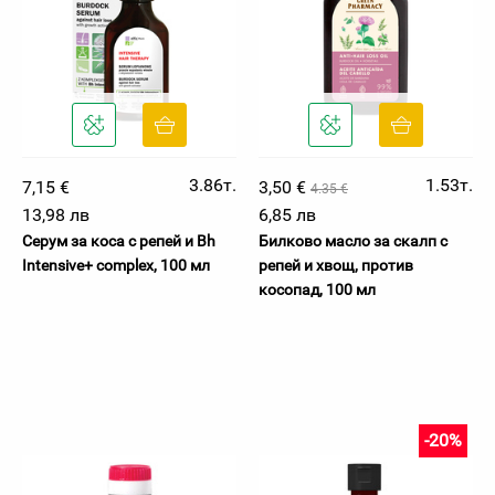
3.86т.
1.53т.
7,15 €
3,50 €
4.35 €
13,98 лв
6,85 лв
Серум за коса с репей и Bh
Билково масло за скалп с
Intensive+ complex, 100 мл
репей и хвощ, против
косопад, 100 мл
-20%