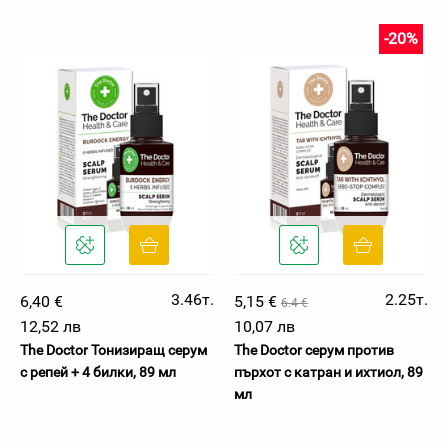
-20%
3.46т.
2.25т.
6,40 €
5,15 €
6.4 €
12,52 лв
10,07 лв
The Doctor Тонизиращ серум
The Doctor серум против
с репей + 4 билки, 89 мл
пърхот с катран и ихтиол, 89
мл