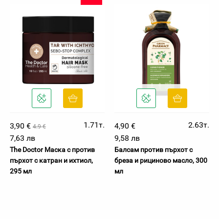
1.71т.
2.63т.
3,90 €
4,90 €
4.9 €
7,63 лв
9,58 лв
The Doctor Маска с против
Балсам против пърхот с
пърхот с катран и ихтиол,
бреза и рициново масло, 300
295 мл
мл