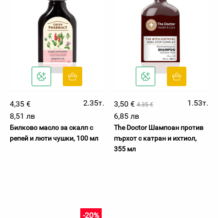
2.35т.
1.53т.
4,35 €
3,50 €
4.35 €
8,51 лв
6,85 лв
Билково масло за скалп с
The Doctor Шампоан против
репей и люти чушки, 100 мл
пърхот с катран и ихтиол,
355 мл
-20%