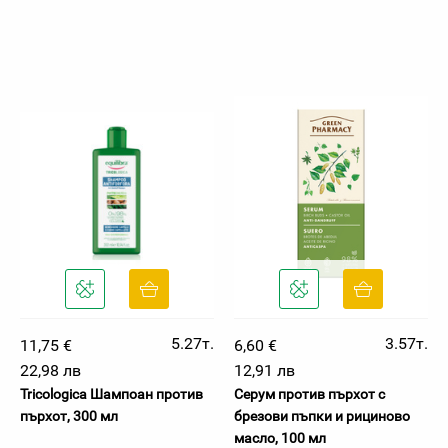
5.27т.
3.57т.
11,75 €
6,60 €
22,98 лв
12,91 лв
Tricologica Шампоан против
Серум против пърхот с
пърхот, 300 мл
брезови пъпки и рициново
масло, 100 мл