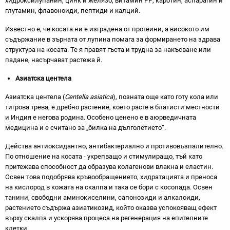
хидроксилупанин, цинк и желязо, витамин РР, каротин, аспарагин и
глутамин, флавоноиди, пептиди и калций.
Известно е, че косата ни е изградена от протеини, а високото им
съдържание в зърната от лупина помага за формирането на здрава
структура на косата. Те я правят гъста и трудна за накъсване или
падане, насърчават растежа й.
Азиатска центела
Азиатска центела (
Cеntella asiatica
), позната още като готу кола или
тигрова трева, е дребно растение, което расте в блатисти местности
и Индия е негова родина. Особено ценено е в аюрведичната
медицина и е считано за „билка на дълголетието“.
Действа антиоксидантно, антибактериално и противовъзпалително.
По отношение на косата - укрепващо и стимулиращо, тъй като
притежава способност да образува колагенови влакна и еластин.
Освен това подобрява кръвообращението, хидратацията и преноса
на кислород в кожата на скалпа и така се бори с косопада. Освен
танини, свободни аминокиселини, сапонозиди и алкалоиди,
растението съдържа азиатикозид, който оказва успокояващ ефект
върху скалпа и ускорява процеса на регенерация на епителните
клетки.