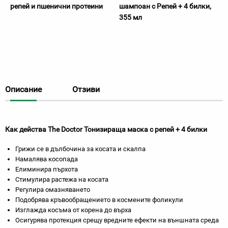
репей и пшенични протеини
шампоан с Репей + 4 билки,
355 мл
Описание
Отзиви
Как действа The Doctor Тонизираща маска с репей + 4 билки
Грижи се в дълбочина за косата и скалпа
Намалява косопада
Елиминира пърхота
Стимулира растежа на косата
Регулира омазняването
Подобрява кръвообращението в космените фоликули
Изглажда косъма от корена до върха
Осигурява протекция срещу вредните ефекти на външната среда