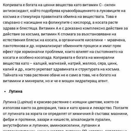
Копривата е богата на ценни вещества като витамин С - силен
антиоксидант, който подобрява кръвообращението в луковиците на
косъма и стимулира правилната обмяна на веществата. Това е
свързано с насищане на фоликулите с кислород, а косата расте
здрава и блестяща. Витамин А е с доказано комплексно действие за
действие за косъма, витамин К спомага за възстановяване на
естествения блясък на косата, а органичните киселини – мравчена,
пантотенова и др. нормализират обменните процеси и имат пряк
ефект при хормонални проблеми, които влияят на състоянието на
косата и особено косопада. Копривата е богата на минерални
вещества като – калций, магнезий, натрий, желязо, сяра, цинк,
калий и др., които укрепват здравината и структурата на косъма.
Тайната на това растение обаче не е само в това, че е богато на
витамини и минерали, но и че е мощен хидратиращ агент.
Лупина
Лупина (
Lupinus
) е красиво растение с изящни цветове, което се
използва както за декорация, така и като храна и лекарство. Ползите
от лупината за хората се определят от химичния й състава: мазнини,
фибри и протеини, захари и нишесте, алкалоидите луралин,
ангустифолин и лупинин, аминокиселини, лупанин и