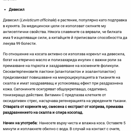
Девесил
Девесил (
Levisticum officinale
) е растение, популярно като подправка
в кухнята. За медицински цели се използват силните му
антисептични свойства. Някога славяните са вярвали, че билката
има 9 изцеляващи сили, а китайците й приписвали способността да
лекува 99 болести.
По отношение на косата активно се използва коренът на девесила,
богат на етерично масло и полизахарида инулин с важни роли за
премахване на пърхота и заздравяване на космените фоликули.
Сесквитерпеновите лактони (алантолактон и зоалантолактон)
предизвикват повишаване на микроциркулацията в тъканите на
скалпа и имат заздравяващ и успокояващ ефект при раздразнена
кожа. Сапонините осигуряват общоукрепващо, седативно,
тонизиращо действие. Витамин С предпазва клетките от
оксидативен стрес, насърчава регенерацията на увредените тъкани.
Отварата от корените му, смесена с екстракт от коприва, премахва
раздразнението на скалпа и спира косопад.
Начин на употреба:
Нанесете върху чиста и влажна коса. Оставете 5
минути и изплакнете обилно с вода. В случай на контакт с очите,