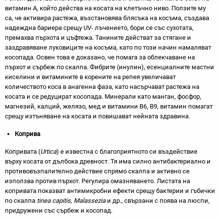
витамин А, който действа на косата на клетъчно ниво. Ползите му
са, че активира растежа, възстановява блясъка на косъма, създава
надеждна бариера срещу UV- лъчението, бори се със сухотата,
премахва пърхота и цъфтежа. Танините действат за стягане и
заздравяване луковиците на косъма, като по този начин намаляват
косопада. Освен това е доказано, че помага за облекчаване на
пърхот и сърбеж по скалпа. Фибрите (инулин), есенциалните мастни
киселини и витамините в корените на репея увеличават
количеството коса в анагенна фаза, като насърчават растежа на
косата и се редуцират косопада. Минерали като манган, фосфор,
магнезий, калций, желязо, мед и витамини B6, В9, витамин помагат
срещу изтъняване на косата и повишават нейната здравина.
Коприва
Копривата (
Urtica
) е известна с благоприятното си въздействие
върху косата от дълбока древност. Тя има силно антибактериално и
противовъзпалително действие спрямо скалпа и активно се
използва против пърхот. Регулира омазняването. Листата на
копривата показват антимикробни ефекти срещу бактерии и гъбички
по скалпа
tinea capitis
,
Malassezia
и др., свързани с поява на люспи,
придружени със сърбеж и косопад.