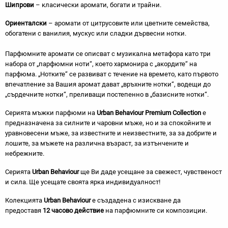
Шипрови
– класически аромати, богати и трайни.
Ориенталски
– аромати от цитрусовите или цветните семейства,
обогатени с ванилия, мускус или сладки дървесни нотки.
Парфюмните аромати се описват с музикална метафора като три
набора от „парфюмни ноти“, което хармонира с „акордите“ на
парфюма. „Нотките“ се развиват с течение на времето, като първото
впечатление за Вашия аромат дават „връхните нотки“, водещи до
„сърдечните нотки“, преливащи постепенно в „базисните нотки“.
Серията мъжки парфюми на
Urban Behaviour Premium Collection
е
предназначена за силните и чаровни мъже, но и за спокойните и
уравновесени мъже, за известните и неизвестните, за за добрите и
лошите, за мъжете на различна възраст, за изтънчените и
небрежните.
Серията
Urban Behaviour
ще Ви даде усещане за свежест, чувственост
и сила. Ще усещате своята ярка индивидуалност!
Колекцията
Urban Behaviour
е създадена с изискване да
предоставя
12 часово действие
на парфюмните си композиции.