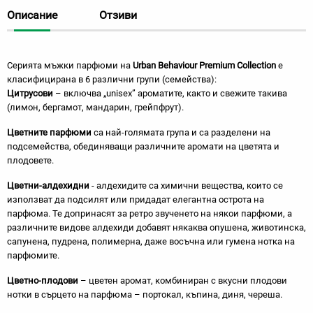
Описание
Отзиви
Серията мъжки парфюми на
Urban Behaviour Premium Collection
е
класифицирана в 6 различни групи (семейства):
Цитрусови
– включва „unisex” ароматите, както и свежите такива
(лимон, бергамот, мандарин, грейпфрут).
Цветните парфюми
са най-голямата група и са разделени на
подсемейства, обединяващи различните аромати на цветята и
плодовете.
Цветни-алдехидни
- алдехидите са химични вещества, които се
използват да подсилят или придадат елегантна острота на
парфюма. Те допринасят за ретро звученето на някои парфюми, а
различните видове алдехиди добавят някаква опушена, животинска,
сапунена, пудрена, полимерна, даже восъчна или гумена нотка на
парфюмите.
Цветно-плодови
– цветен аромат, комбиниран с вкусни плодови
нотки в сърцето на парфюма – портокал, къпина, диня, череша.