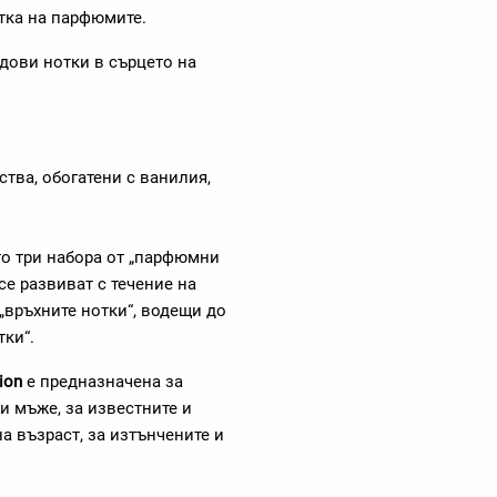
отка на парфюмите.
дови нотки в сърцето на
тва, обогатени с ванилия,
о три набора от „парфюмни
се развиват с течение на
„връхните нотки“, водещи до
тки“.
ion
е предназначена за
и мъже, за известните и
на възраст, за изтънчените и