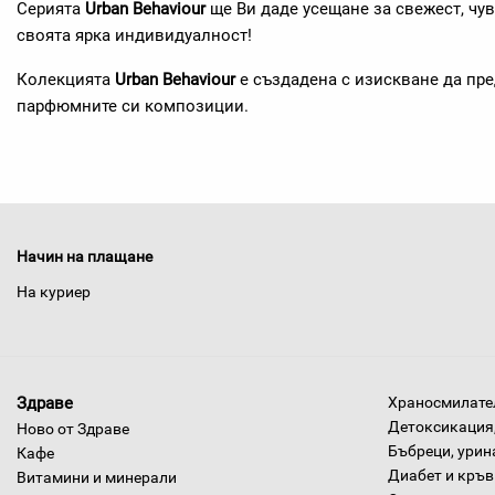
Серията
Urban Behaviour
ще Ви даде усещане за свежест, чув
своята ярка индивидуалност!
Колекцията
Urban Behaviour
е създадена с изискване да пр
парфюмните си композиции.
Начин на плащане
На куриер
Здраве
Храносмилател
Детоксикация,
Ново от Здраве
Бъбреци, урин
Кафе
Диабет и кръв
Витамини и минерали