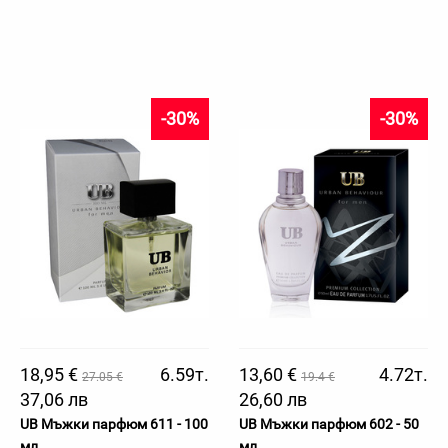
-30%
-30%
18,95 €
6.59т.
13,60 €
4.72т.
27.05 €
19.4 €
37,06 лв
26,60 лв
UB Мъжки парфюм 611 - 100
UB Мъжки парфюм 602 - 50
мл
мл