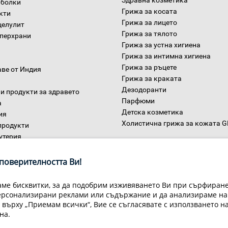
Здравна козметика
 болки
Грижа за косата
окти
Грижа за лицето
целулит
Грижа за тялото
уперхрани
Грижа за устна хигиена
Грижа за интимна хигиена
Грижа за ръцете
аве от Индия
Грижа за краката
Дезодоранти
и продукти за здравето
Парфюми
а
Детска козметика
ия
Холистична грижа за кожата 
продукти
утерия
Дом
ни
поверителността Ви!
ме бисквитки, за да подобрим изживяването Ви при сърфиране,
ерсонализирани реклами или съдържание и да анализираме на
 върху „Приемам всички“, Вие се съгласявате с използването н
на.