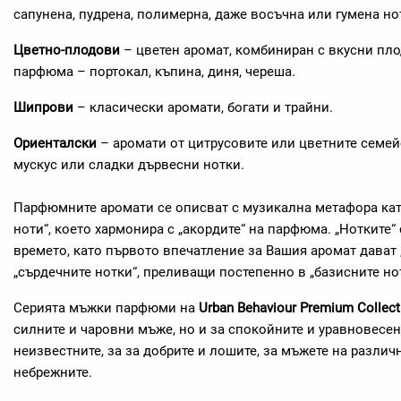
сапунена, пудрена, полимерна, даже восъчна или гумена н
Цветно-плодови
– цветен аромат, комбиниран с вкусни пло
парфюма – портокал, къпина, диня, череша.
Шипрови
– класически аромати, богати и трайни.
Ориенталски
– аромати от цитрусовите или цветните семейс
мускус или сладки дървесни нотки.
Парфюмните аромати се описват с музикална метафора кат
ноти“, което хармонира с „акордите“ на парфюма. „Нотките“ 
времето, като първото впечатление за Вашия аромат дават 
„сърдечните нотки“, преливащи постепенно в „базисните но
Серията мъжки парфюми на
Urban Behaviour Premium Collect
силните и чаровни мъже, но и за спокойните и уравновесен
неизвестните, за за добрите и лошите, за мъжете на различ
небрежните.