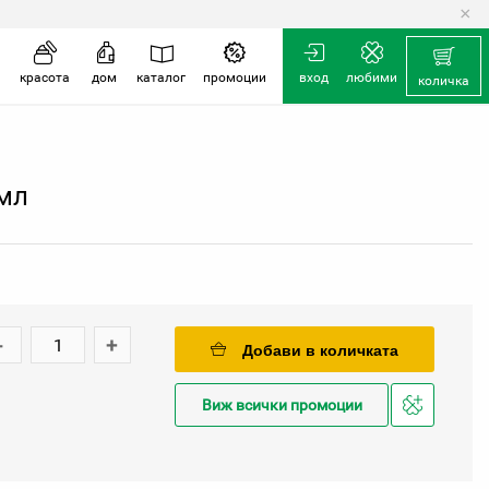
×
красота
дом
каталог
промоции
вход
любими
количка
 мл
-
+
Добави в количката
Виж всички промоции
Добави
в
любими