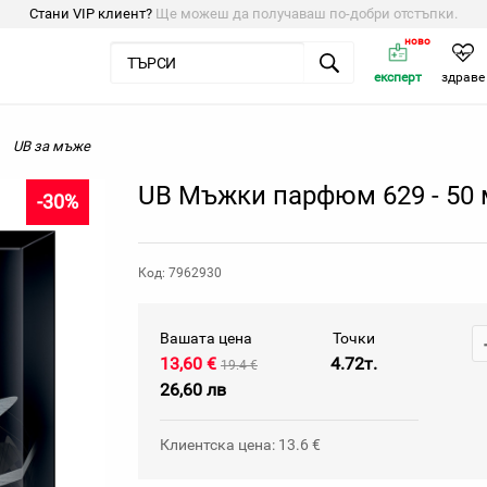
Стани VIP клиент?
Ще можеш да получаваш по-добри отстъпки.
ново
експерт
здраве
UB за мъже
UB Мъжки парфюм 629 - 50
-30%
Код: 7962930
Вашата цена
Точки
13,60 €
4.72т.
19.4 €
26,60 лв
Клиентска цена: 13.6 €