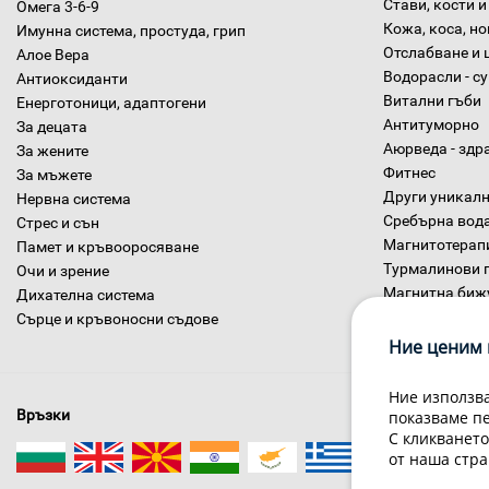
Стави, кости и
Омега 3-6-9
Кожа, коса, н
Имунна система, простуда, грип
Отслабване и 
Алое Вера
Водорасли - с
Антиоксиданти
Витални гъби
Енерготоници, адаптогени
Антитуморно
За децата
Аюрведа - здр
За жените
Фитнес
За мъжете
Други уникалн
Нервна система
Сребърна вод
Стрес и сън
Магнитотерап
Памет и кръвооросяване
Турмалинови 
Очи и зрение
Магнитна биж
Дихателна система
Диетични хра
Сърце и кръвоносни съдове
Ние ценим 
Ние използва
Връзки
показваме п
С кликването
от наша стра