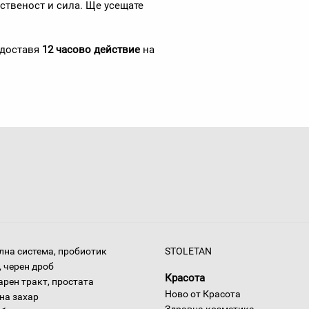
ственост и сила. Ще усещате
едоставя
12 часово действие
на
на система, пробиотик
STOLETAN
 черен дроб
Красота
арен тракт, простата
Ново от Красота
на захар