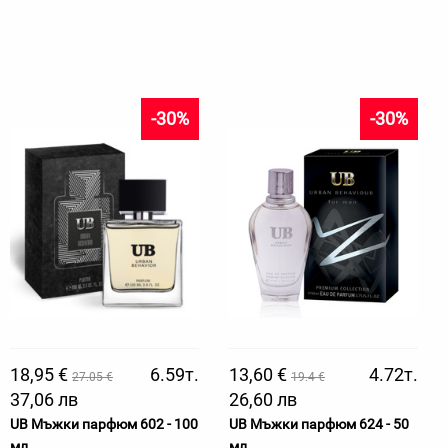
-30%
-30%
18,95 €
6.59т.
13,60 €
4.72т.
27.05 €
19.4 €
37,06 лв
26,60 лв
UB Мъжки парфюм 602 - 100
UB Мъжки парфюм 624 - 50
мл
мл