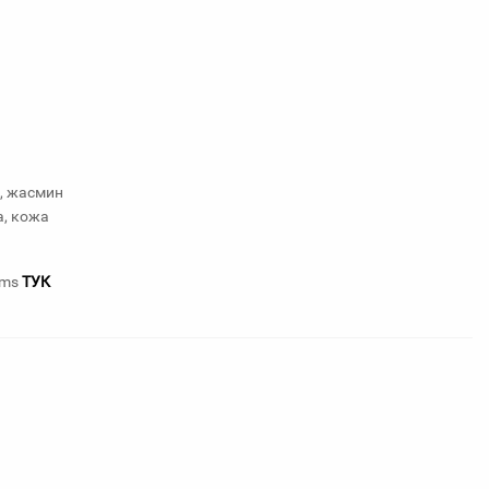
, жасмин
, кожа
ums
ТУК