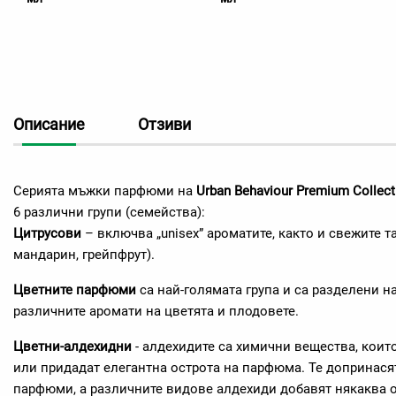
Описание
Отзиви
Серията мъжки парфюми на
Urban Behaviour Premium Collect
6 различни групи (семейства):
Цитрусови
– включва „unisex” ароматите, както и свежите т
мандарин, грейпфрут).
Цветните парфюми
са най-голямата група и са разделени 
различните аромати на цветята и плодовете.
Цветни-алдехидни
- алдехидите са химични вещества, коит
или придадат елегантна острота на парфюма. Те допринасят
парфюми, а различните видове алдехиди добавят някаква 