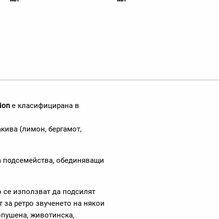
ion
е класифицирана в
акива (лимон, бергамот,
на подсемейства, обединяващи
о се използват да подсилят
 за ретро звученето на някои
опушена, животинска,