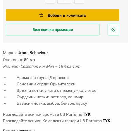
Добави в количката
Виж всички промоции
Добави
в
любими
Марка:
Urban Behaviour
Опаковка:
50 мл
Premium Collection For Men – 18% parfum
Ароматна група: Дървесни
Основни акорди: Ориенталски
Връхни нотки: листа от теменужка, лотос
Сърдечни нотки: ветивер, кашмир
Базисни нотки: амбра, бензое, муску
Разгледайте всички аромати UB Parfums
ТУК
Разгледайте всички Комплекти тестери UB Parfums
ТУК
Прочети повече