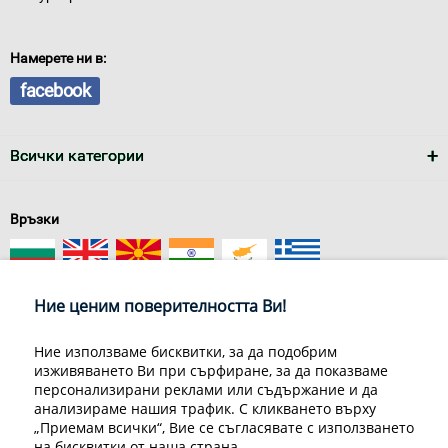
Намерете ни в:
facebook
Всички категории
Връзки
Ние ценим поверителността Ви!
Ние използваме бисквитки, за да подобрим
изживяването Ви при сърфиране, за да показваме
За нас
Условия за доставка
персонализирани реклами или съдържание и да
Конфиденциалност на информацията
Общи условия
анализираме нашия трафик. С кликването върху
Декларация за личните данни
Често задавани въпроси
„Приемам всички“, Вие се съгласявате с използването
Контакти
на бисквитки от наша страна.