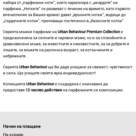
набора от „парфюмни ноти“, което хармонира с „акордите“ на
парфюма. „Нотките“ се развиват с течение на времето, като първото
впечатление за Вашия аромат дават „връхните нотки“, водещи до
„сърдечните нотки“, преливащи постепенно в „базисните нотки“.
Серията мъжки парфюми на
Urban Behaviour Premium Collection
е
предназначена за силните и чаровни мъже, но и за спокойните и
уравновесени мъже, за известните и неизвестните, за за добрите и
лошите, за мъжете на различна възраст, за изтънчените и
небрежните.
Серията
Urban Behaviour
ще Ви даде усещане за свежест, чувственост
и сила. Ще усещате своята ярка индивидуалност!
Колекцията
Urban Behaviour
е създадена с изискване да
предоставя
12 часово действие
на парфюмните си композиции.
Начин на плащане
На куриер