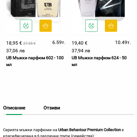
6.59т.
10.49т.
18,95 €
19,40 €
27.05 €
37,06 лв
37,94 лв
UB Мъжки парфюм 602 - 100
UB Мъжки парфюм 624 - 50
мл
мл
Описание
Отзиви
Серията мъжки парфюми на
Urban Behaviour Premium Collection
е
класифицирана в 6 различни групи (семейства):