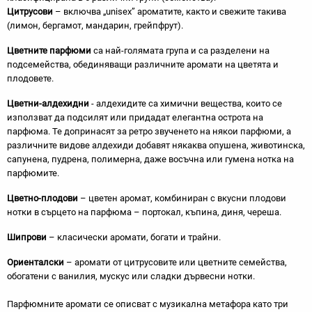
Цитрусови
– включва „unisex” ароматите, както и свежите такива
(лимон, бергамот, мандарин, грейпфрут).
Цветните парфюми
са най-голямата група и са разделени на
подсемейства, обединяващи различните аромати на цветята и
плодовете.
Цветни-алдехидни
- алдехидите са химични вещества, които се
използват да подсилят или придадат елегантна острота на
парфюма. Те допринасят за ретро звученето на някои парфюми, а
различните видове алдехиди добавят някаква опушена, животинска,
сапунена, пудрена, полимерна, даже восъчна или гумена нотка на
парфюмите.
Цветно-плодови
– цветен аромат, комбиниран с вкусни плодови
нотки в сърцето на парфюма – портокал, къпина, диня, череша.
Шипрови
– класически аромати, богати и трайни.
Ориенталски
– аромати от цитрусовите или цветните семейства,
обогатени с ванилия, мускус или сладки дървесни нотки.
Парфюмните аромати се описват с музикална метафора като три