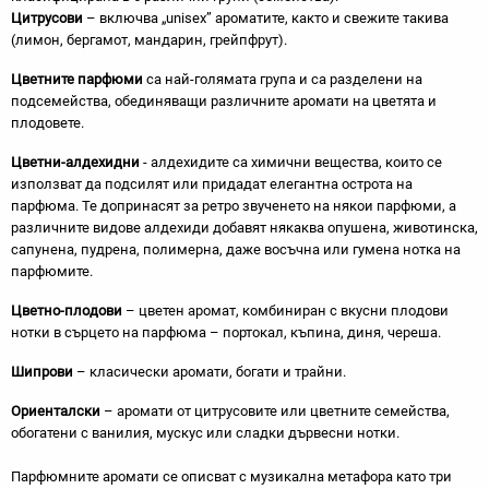
Цитрусови
– включва „unisex” ароматите, както и свежите такива
(лимон, бергамот, мандарин, грейпфрут).
Цветните парфюми
са най-голямата група и са разделени на
подсемейства, обединяващи различните аромати на цветята и
плодовете.
Цветни-алдехидни
- алдехидите са химични вещества, които се
използват да подсилят или придадат елегантна острота на
парфюма. Те допринасят за ретро звученето на някои парфюми, а
различните видове алдехиди добавят някаква опушена, животинска,
сапунена, пудрена, полимерна, даже восъчна или гумена нотка на
парфюмите.
Цветно-плодови
– цветен аромат, комбиниран с вкусни плодови
нотки в сърцето на парфюма – портокал, къпина, диня, череша.
Шипрови
– класически аромати, богати и трайни.
Ориенталски
– аромати от цитрусовите или цветните семейства,
обогатени с ванилия, мускус или сладки дървесни нотки.
Парфюмните аромати се описват с музикална метафора като три