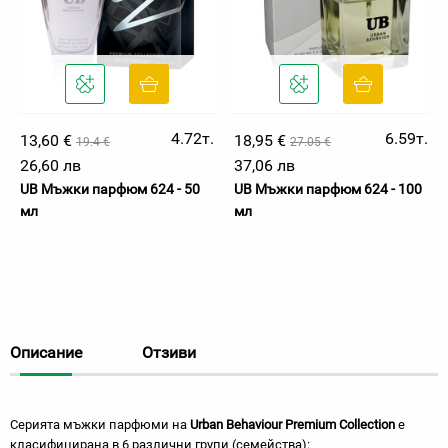
4.72т.
6.59т.
13,60 €
18,95 €
19.4 €
27.05 €
26,60 лв
37,06 лв
UB Мъжки парфюм 624 - 50
UB Мъжки парфюм 624 - 100
мл
мл
Описание
Отзиви
Серията мъжки парфюми на
Urban Behaviour Premium Collection
е
класифицирана в 6 различни групи (семейства):