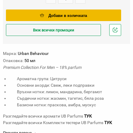
Добави в количката
Виж всички промоции
Добави
в
любими
Марка:
Urban Behaviour
Опаковка:
50 мл
Premium Collection For Men – 18% parfum
Ароматна група: Цитруси
Основни акорди: Свеж, леки подправки
Връхни нотки: лимон, мандарина, бергамот
Сърдечни нотки: жасмин, тагетис, бяла роза
Базисни нотки: праскова, амбра, мускус
Разгледайте всички аромати UB Parfums
ТУК
Разгледайте всички Комплекти тестери UB Parfums
ТУК
Прочети повече