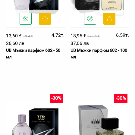
4.72т.
6.59т.
13,60 €
18,95 €
19.4 €
27.05 €
26,60 лв
37,06 лв
UB Мъжки парфюм 602 - 50
UB Мъжки парфюм 602 - 100
мл
мл
-30%
-30%