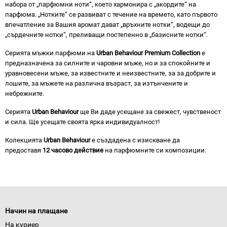
набора от „парфюмни ноти“, което хармонира с „акордите“ на
парфюма. „Нотките“ се развиват с течение на времето, като първото
впечатление за Вашия аромат дават „връхните нотки“, водещи до
„сърдечните нотки“, преливащи постепенно в „базисните нотки“.
Серията мъжки парфюми на
Urban Behaviour Premium Collection
е
предназначена за силните и чаровни мъже, но и за спокойните и
уравновесени мъже, за известните и неизвестните, за за добрите и
лошите, за мъжете на различна възраст, за изтънчените и
небрежните.
Серията
Urban Behaviour
ще Ви даде усещане за свежест, чувственост
и сила. Ще усещате своята ярка индивидуалност!
Колекцията
Urban Behaviour
е създадена с изискване да
предоставя
12 часово действие
на парфюмните си композиции.
Начин на плащане
На куриер