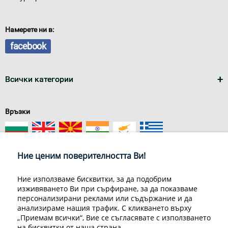
Намерете ни в:
facebook
Всички категории
Връзки
Ние ценим поверителността Ви!
Ние използваме бисквитки, за да подобрим
изживяването Ви при сърфиране, за да показваме
За нас
Условия за доставка
персонализирани реклами или съдържание и да
Конфиденциалност на информацията
Общи условия
анализираме нашия трафик. С кликването върху
Декларация за личните данни
Често задавани въпроси
„Приемам всички“, Вие се съгласявате с използването
Контакти
на бисквитки от наша страна.