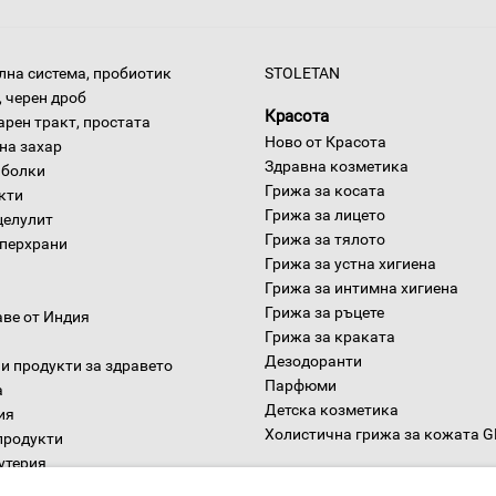
на система, пробиотик
STOLETAN
 черен дроб
Красота
арен тракт, простата
Ново от Красота
на захар
Здравна козметика
 болки
Грижа за косата
окти
Грижа за лицето
целулит
Грижа за тялото
уперхрани
Грижа за устна хигиена
Грижа за интимна хигиена
Грижа за ръцете
аве от Индия
Грижа за краката
Дезодоранти
и продукти за здравето
Парфюми
а
Детска козметика
ия
Холистична грижа за кожата 
продукти
утерия
Дом
ни