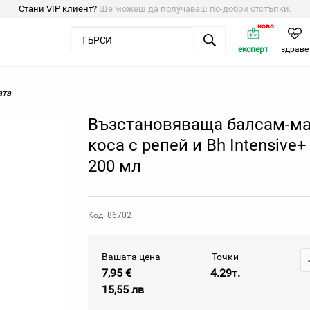
Стани VIP клиент?
Ще можеш да получаваш по-добри отстъпки.
ново
експерт
здраве
ата
Възстановяваща балсам-ма
коса с репей и Bh Intensive+
200 мл
Код: 86702
Вашата цена
Точки
7,95 €
4.29т.
15,55 лв