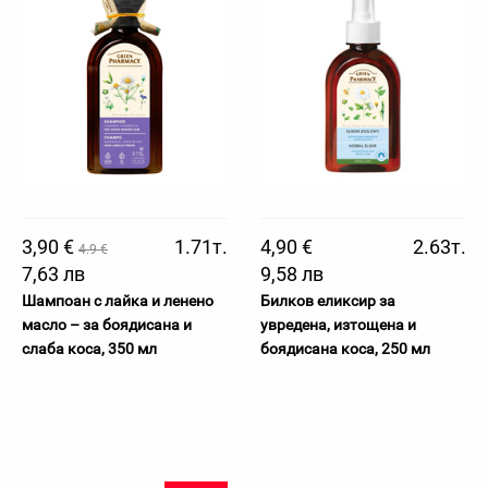
3,90 €
1.71т.
4,90 €
2.63т.
4.9 €
7,63 лв
9,58 лв
Шампоан с лайка и ленено
Билков еликсир за
масло – за боядисана и
увредена, изтощена и
слаба коса, 350 мл
боядисана коса, 250 мл