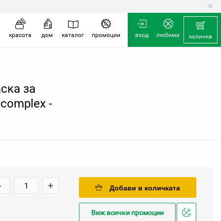
×
количка
красота
дом
каталог
промоции
вход
любими
количка
ска за
 complex -
-
+
Добави в количката
Виж всички промоции