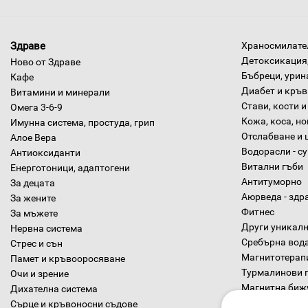
Здраве
Храносмилател
Детоксикация,
Ново от Здраве
Бъбреци, урин
Кафе
Диабет и кръв
Витамини и минерали
Стави, кости и
Омега 3-6-9
Кожа, коса, н
Имунна система, простуда, грип
Отслабване и 
Алое Вера
Водорасли - с
Антиоксиданти
Витални гъби
Енерготоници, адаптогени
Антитуморно
За децата
Аюрведа - здр
За жените
Фитнес
За мъжете
Други уникалн
Нервна система
Сребърна вод
Стрес и сън
Магнитотерап
Памет и кръвооросяване
Турмалинови 
Очи и зрение
Магнитна биж
Дихателна система
Диетични хра
Сърце и кръвоносни съдове