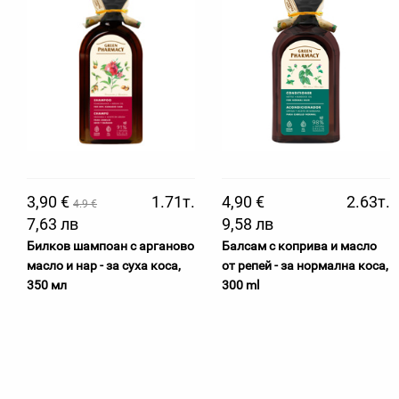
3,90 €
1.71т.
4,90 €
2.63т.
4.9 €
7,63 лв
9,58 лв
Билков шампоан с арганово
Балсам с коприва и масло
масло и нар - за суха коса,
от репей - за нормална коса,
350 мл
300 ml