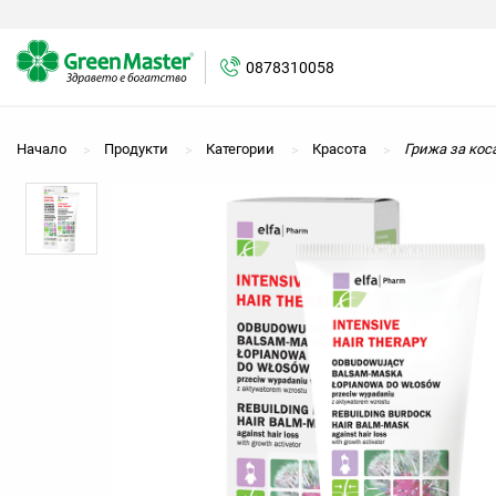
0878310058
0878310058
Начало
Продукти
Категории
Красота
Грижа за кос