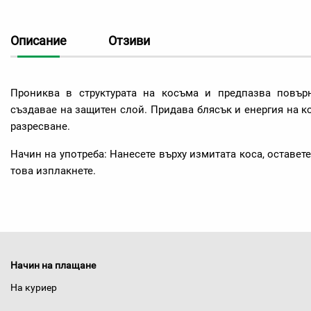
Описание
Отзиви
Прониква в структурата на косъма и предпазва повър
създавае на защитен слой. Придава блясък и енергия на ко
разресване.
Начин на употреба: Нанесете върху измитата коса, оставет
това изплакнете.
Начин на плащане
На куриер