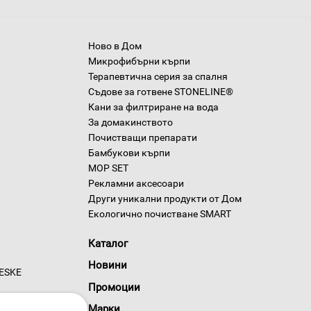
Ново в Дом
Микрофибърни кърпи
Терапевтична серия за спалня
Съдове за готвене STONELINE®
Кани за филтриране на вода
За домакинството
Почистващи препарати
Бамбукови кърпи
MOP SET
Рекламни аксесоари
Други уникални продукти от Дом
Екологично почистване SMART
Каталог
Новини
GESKE
Промоции
Марки