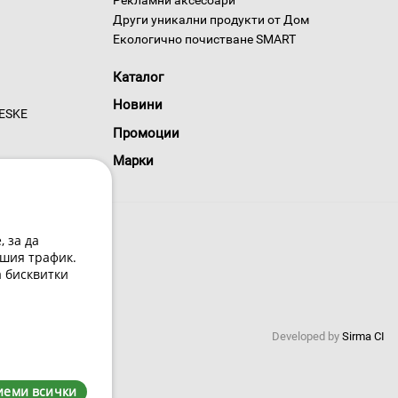
Рекламни аксесоари
Други уникални продукти от Дом
Екологично почистване SMART
Каталог
Новини
GESKE
Промоции
Марки
 за да
шия трафик.
а бисквитки
 условия
Developed by
Sirma CI
0220
иеми всички