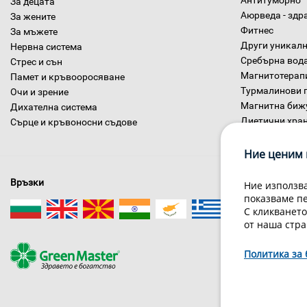
Антитуморно
За децата
Аюрведа - здр
За жените
Фитнес
За мъжете
Други уникалн
Нервна система
Сребърна вод
Стрес и сън
Магнитотерап
Памет и кръвооросяване
Турмалинови 
Очи и зрение
Магнитна биж
Дихателна система
Диетични хра
Сърце и кръвоносни съдове
Ние ценим 
Връзки
Ние използва
показваме п
С кликването
от наша стра
За нас
Политика за 
Гри