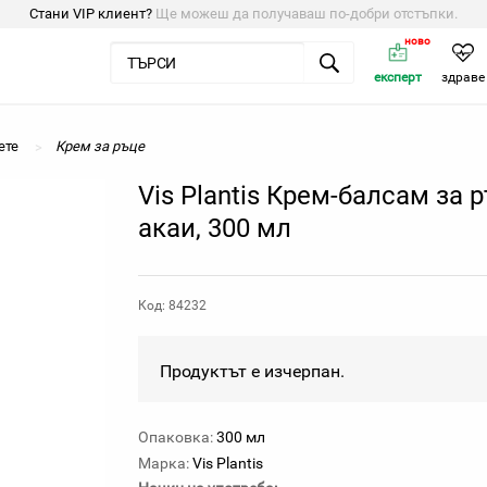
Стани VIP клиент?
Ще можеш да получаваш по-добри отстъпки.
ново
експерт
здраве
ете
Крем за ръце
Vis Plantis Крем-балсам за 
акаи, 300 мл
Код: 84232
Продуктът е изчерпан.
Опаковка:
300 мл
Марка:
Vis Plantis