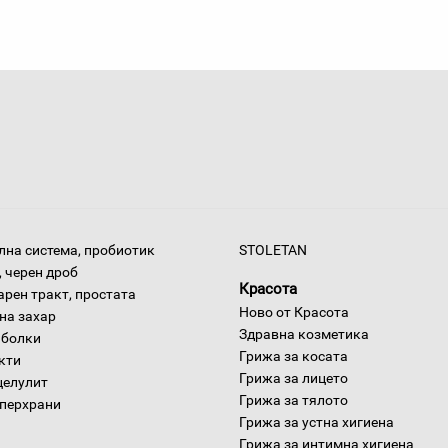
на система, пробиотик
STOLETAN
 черен дроб
Красота
арен тракт, простата
Ново от Красота
на захар
Здравна козметика
 болки
Грижа за косата
окти
Грижа за лицето
целулит
Грижа за тялото
уперхрани
Грижа за устна хигиена
Грижа за интимна хигиена