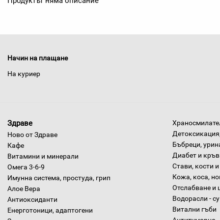
Продуктът няма описание
Начин на плащане
На куриер
Здраве
Храносмилател
Детоксикация,
Ново от Здраве
Бъбреци, урин
Кафе
Диабет и кръв
Витамини и минерали
Стави, кости и
Омега 3-6-9
Кожа, коса, н
Имунна система, простуда, грип
Отслабване и 
Алое Вера
Водорасли - с
Антиоксиданти
Витални гъби
Енерготоници, адаптогени