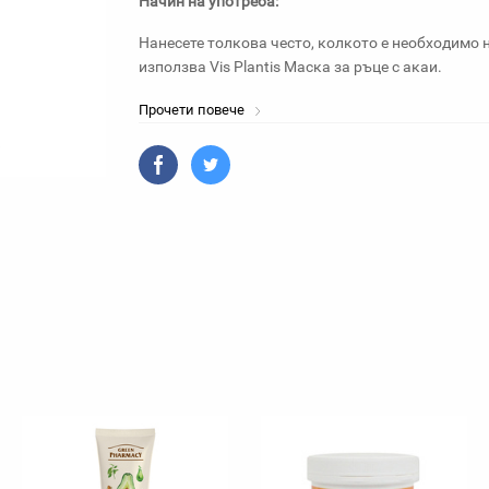
Начин на употреба:
Нанесете толкова често, колкото е необходимо н
използва Vis Plantis Маска за ръце с акаи.
Прочети повече