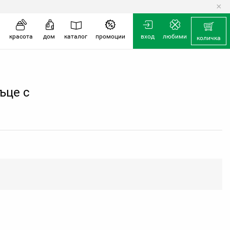
×
количка
красота
дом
каталог
промоции
вход
любими
количка
ръце с