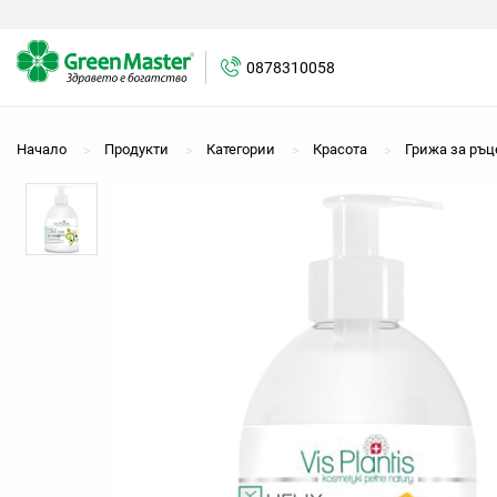
0878310058
0878310058
Начало
Продукти
Категории
Красота
Грижа за ръц