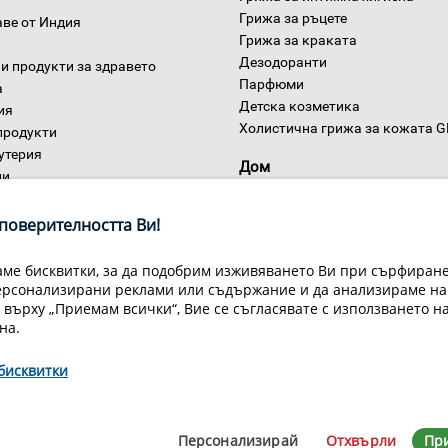
Грижа за ръцете
аве от Индия
Грижа за краката
Дезодоранти
и продукти за здравето
Парфюми
а
Детска козметика
ия
Холистична грижа за кожата 
продукти
утерия
Дом
ни
поверителността Ви!
ме бисквитки, за да подобрим изживяването Ви при сърфиране,
ерсонализирани реклами или съдържание и да анализираме на
 върху „Приемам всички“, Вие се съгласявате с използването н
на.
Условия за доставка
Конфиденциалност на информацията
Общи
бисквитки
Декларация за личните данни
Често задавани въпроси
Контакти
йн Мастър Груп ООД, 1309 София, ул. Пиротска 151, Телефон: 07007
Персонализирай
Отхвърли
Пр
© 1998-2020 Green Master Group Ltd, All rights reserved.