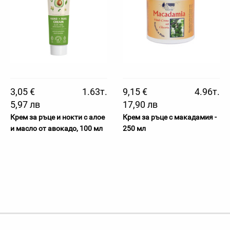
3,05 €
1.63т.
9,15 €
4.96т.
5,97 лв
17,90 лв
Крем за ръце и нокти с алое
Крем за ръце с макадамия -
и масло от авокадо, 100 мл
250 мл