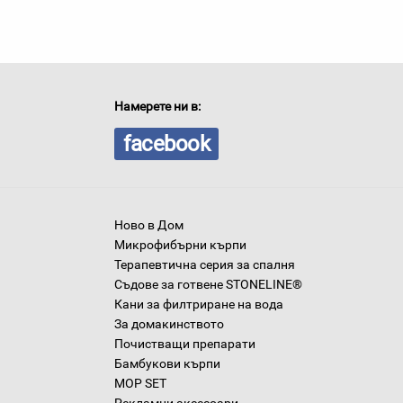
Намерете ни в:
facebook
Ново в Дом
Микрофибърни кърпи
Терапевтична серия за спалня
Съдове за готвене STONELINE®
Кани за филтриране на вода
За домакинството
Почистващи препарати
Бамбукови кърпи
MOP SET