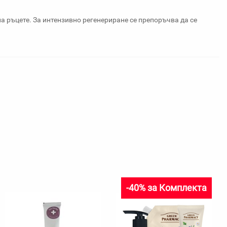
а ръцете. За интензивно регенериране се препоръчва да се
-40% за Комплекта