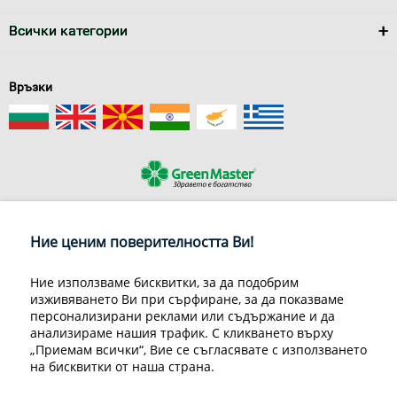
Всички категории
Връзки
За нас
Условия за доставка
Ние ценим поверителността Ви!
Конфиденциалност на информацията
Общи условия
Декларация за личните данни
Често задавани въпроси
Ние използваме бисквитки, за да подобрим
Контакти
изживяването Ви при сърфиране, за да показваме
Грийн Мастър Груп ООД, 1309 София, ул. Пиротска 151, Телефон:
персонализирани реклами или съдържание и да
070070220
анализираме нашия трафик. С кликването върху
© 1998-2020 Green Master Group Ltd, All rights reserved.
„Приемам всички“, Вие се съгласявате с използването
на бисквитки от наша страна.
Developed by
Sirma CI