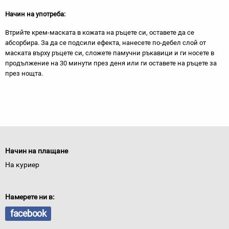
Начин на употреба:
Втрийте крем-маската в кожата на ръцете си, оставете да се
абсорбира. За да се подсили ефекта, нанесете по-дебел слой от
маската върху ръцете си, сложете памучни ръкавици и ги носете в
продължение на 30 минути през деня или ги оставете на ръцете за
през нощта.
Начин на плащане
На куриер
Намерете ни в:
facebook