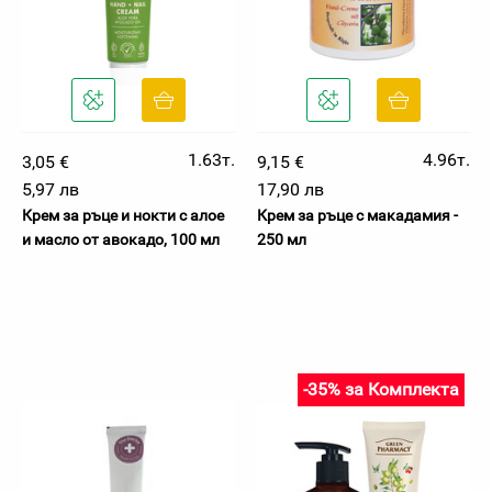
1.63т.
4.96т.
3,05 €
9,15 €
5,97 лв
17,90 лв
Крем за ръце и нокти с алое
Крем за ръце с макадамия -
и масло от авокадо, 100 мл
250 мл
-35% за Комплекта