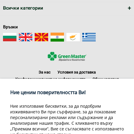
Всички категории
Връзки
За нас
Условия за доставка
Конфиденциалност на информацията
Общи условия
Декларация за личните данни
Често задавани въпроси
Ние ценим поверителността Ви!
Контакти
Грийн Мастър Груп ООД, 1309 София, ул. Пиротска 151, Телефон:
Ние използваме бисквитки, за да подобрим
070070220
изживяването Ви при сърфиране, за да показваме
© 1998-2020 Green Master Group Ltd, All rights reserved.
персонализирани реклами или съдържание и да
анализираме нашия трафик. С кликването върху
Developed by
Sirma CI
„Приемам всички“, Вие се съгласявате с използването