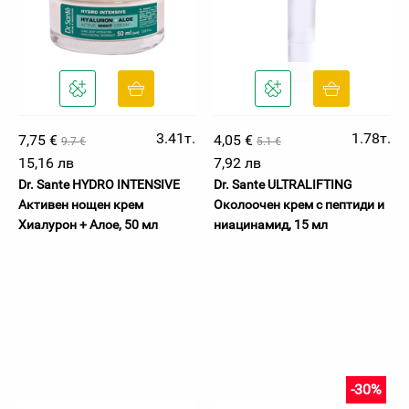
3.41т.
1.78т.
7,75 €
4,05 €
9.7 €
5.1 €
15,16 лв
7,92 лв
Dr. Sante HYDRO INTENSIVE
Dr. Sante ULTRALIFTING
Активен нощен крем
Околоочен крем с пептиди и
Хиалурон + Алое, 50 мл
ниацинамид, 15 мл
-30%