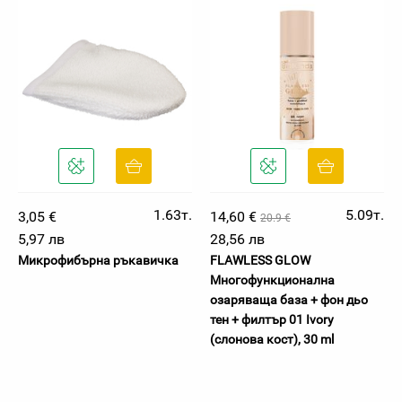
1.63т.
5.09т.
3,05 €
14,60 €
20.9 €
5,97 лв
28,56 лв
Микрофибърна ръкавичка
FLAWLESS GLOW
Многофункционална
озаряваща база + фон дьо
тен + филтър 01 Ivory
(слонова кост), 30 ml