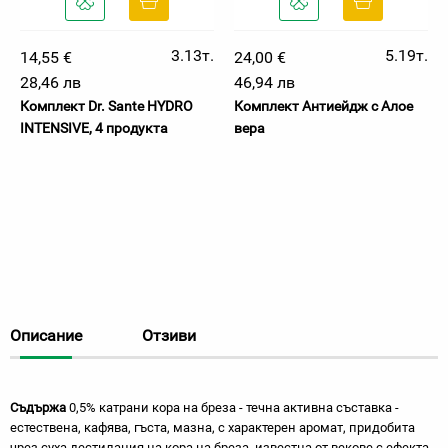
3.13т.
5.19т.
14,55 €
24,00 €
28,46 лв
46,94 лв
Комплект Dr. Sante HYDRO
Комплект Антиейдж с Алое
INTENSIVE, 4 продукта
вера
Описание
Отзиви
Съдържа
0,5% катрани кора на бреза - течна активна съставка -
естествена, кафява, гъста, мазна, с характерен аромат, придобита
чрез суха дестилация на кора на бреза, известна от векове с ефекта