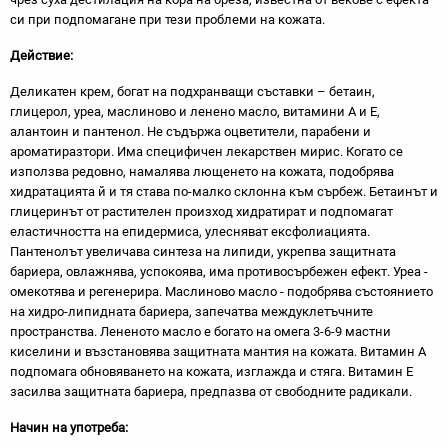
си при подпомагане при тези проблеми на кожата.
Действие:
Деликатен крем, богат на подхранващи съставки – бетаин,
глицерол, уреа, маслиново и ленено масло, витамини А и Е,
алантоин и пантенол. Не съдържа оцветители, парабени и
ароматиразтори. Има специфичен лекарствен мирис. Когато се
използва редовно, намалява лющенето на кожата, подобрява
хидратацията й и тя става по-малко склонна към сърбеж. Бетаинът и
глицеринът от растителен произход хидратират и подпомагат
еластичността на епидермиса, улесняват ексфолиацията.
Пантенолът увеличава синтеза на липиди, укрепва защитната
бариера, овлажнява, успокоява, има противосърбежен ефект. Уреа -
омекотява и регенерира. Маслиново масло - подобрява състоянието
на хидро-липидната бариера, запечатва междуклетъчните
пространства. Лененото масло е богато на омега 3-6-9 мастни
киселини и възстановява защитната мантия на кожата. Витамин А
подпомага обновяването на кожата, изглажда и стяга. Витамин Е
засилва защитната бариера, предпазва от свободните радикали.
Начин на употреба: