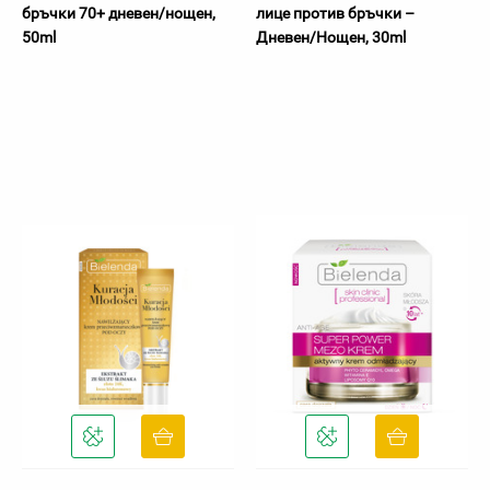
бръчки 70+ дневен/нощен,
лице против бръчки –
50ml
Дневен/Нощен, 30ml