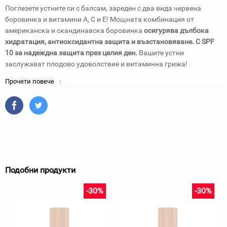
Поглезете устните си с балсам, зареден с два вида червена
боровинка и витамини А, С и Е! Мощната комбинация от
американска и скандинавска боровинка
осигурява дълбока
хидратация, антиоксидантна защита и възстановяване. С SPF
10 за надеждна защита през целия ден.
Вашите устни
заслужават плодово удоволствие и витаминна грижа!
Прочети повече
Подобни продукти
-30%
-30%