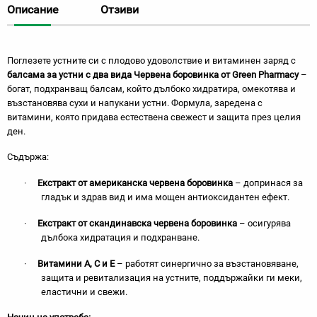
Описание
Отзиви
Поглезете устните си с плодово удоволствие и витаминен заряд с
балсама за устни с два вида Червена боровинка от Green Pharmacy
–
богат, подхранващ балсам, който дълбоко хидратира, омекотява и
възстановява сухи и напукани устни. Формула, заредена с
витамини, която придава естествена свежест и защита през целия
ден.
Съдържа:
·
Екстракт от
американска
червена боровинка
– допринася за
гладък и здрав вид
и има
мощен антиоксидант
ен ефект.
·
Екстракт от
скандинавска
червена боровинка
–
осигурява
дълбока хидратация и подхранване
.
·
Витамини A, C и E
– работят
синергично
за възстановяване,
защита и ревитализация на устните, поддържайки ги меки,
еластични и свежи.