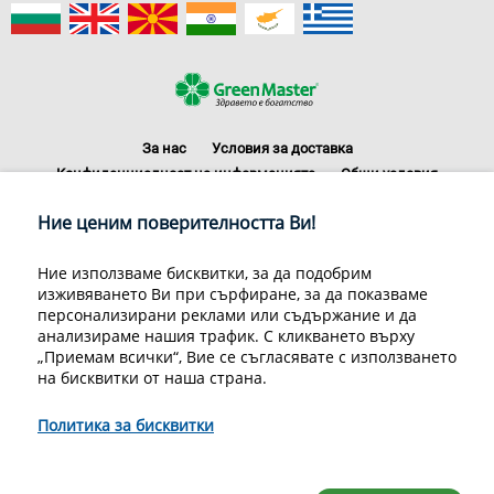
За нас
Условия за доставка
Конфиденциалност на информацията
Общи условия
Декларация за личните данни
Често задавани въпроси
Ние ценим поверителността Ви!
Контакти
Грийн Мастър Груп ООД, 1309 София, ул. Пиротска 151, Телефон:
Ние използваме бисквитки, за да подобрим
070070220
изживяването Ви при сърфиране, за да показваме
© 1998-2020 Green Master Group Ltd, All rights reserved.
персонализирани реклами или съдържание и да
анализираме нашия трафик. С кликването върху
Developed by
Sirma CI
„Приемам всички“, Вие се съгласявате с използването
на бисквитки от наша страна.
Политика за бисквитки