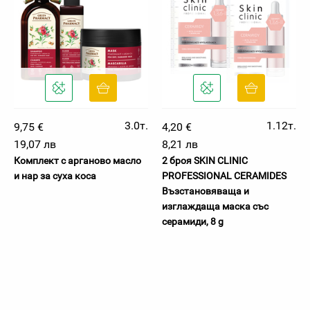
3.0т.
1.12т.
9,75 €
4,20 €
19,07 лв
8,21 лв
Комплект с арганово масло
2 броя SKIN CLINIC
и нар за суха коса
PROFESSIONAL CERAMIDES
Възстановяваща и
изглаждаща маска със
серамиди, 8 g