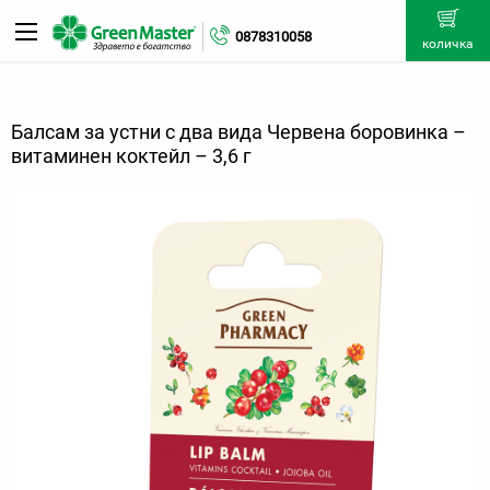
0878310058
количка
Балсам за устни с два вида Червена боровинка –
витаминен коктейл – 3,6 г