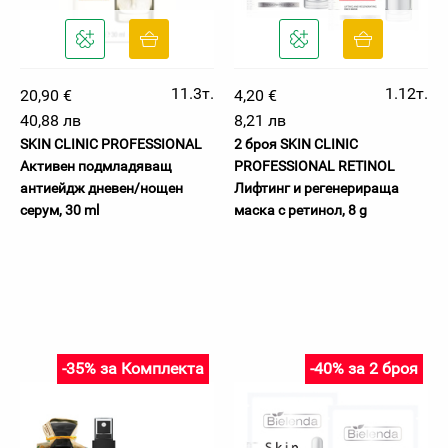
11.3т.
1.12т.
20,90 €
4,20 €
40,88 лв
8,21 лв
SKIN CLINIC PROFESSIONAL
2 броя SKIN CLINIC
Активен подмладяващ
PROFESSIONAL RETINOL
антиейдж дневен/нощен
Лифтинг и регенерираща
серум, 30 ml
маска с ретинол, 8 g
-35% за Комплекта
-40% за 2 броя