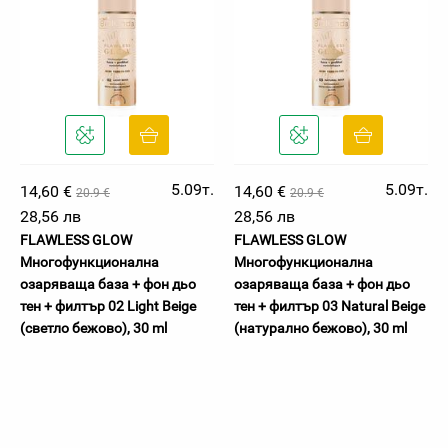
5.09т.
5.09т.
14,60 €
14,60 €
20.9 €
20.9 €
28,56 лв
28,56 лв
FLAWLESS GLOW
FLAWLESS GLOW
Многофункционална
Многофункционална
озаряваща база + фон дьо
озаряваща база + фон дьо
тен + филтър 02 Light Beige
тен + филтър 03 Natural Beige
(светло бежово), 30 ml
(натурално бежово), 30 ml