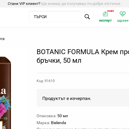
Стани VIP клиент?
Ще можеш да получаваш по-добри отстъпки.
ново
експерт
здраве
ота
BOTANIC FORMULA Крем пр
бръчки, 50 мл
Код: 91610
Продуктът е изчерпан.
Опаковка:
50 мл
Марка:
Bielenda