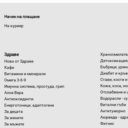
Начин на плащане
На куриер
Здраве
Храносмилател
Детоксикация,
Ново от Здраве
Бъбреци, урин
Кафе
Диабет и кръв
Витамини и минерали
Стави, кости и
Омега 3-6-9
Кожа, коса, н
Имунна система, простуда, грип
Отслабване и 
Алое Вера
Водорасли - с
Антиоксиданти
Витални гъби
Енерготоници, адаптогени
Антитуморно
За децата
Аюрведа - здр
За жените
Фитнес
За мъжете