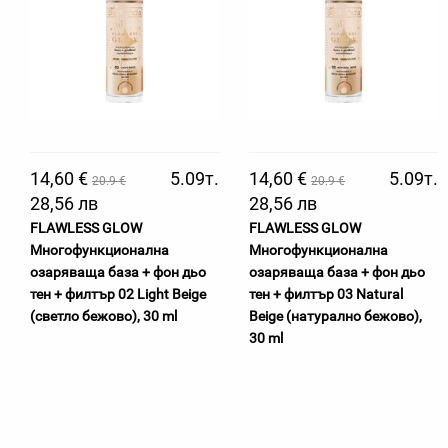
14,60 €
5.09т.
14,60 €
5.09т.
20.9 €
20.9 €
28,56 лв
28,56 лв
FLAWLESS GLOW
FLAWLESS GLOW
Многофункционална
Многофункционална
озаряваща база + фон дьо
озаряваща база + фон дьо
тен + филтър 02 Light Beige
тен + филтър 03 Natural
(светло бежово), 30 ml
Beige (натурално бежово),
30 ml