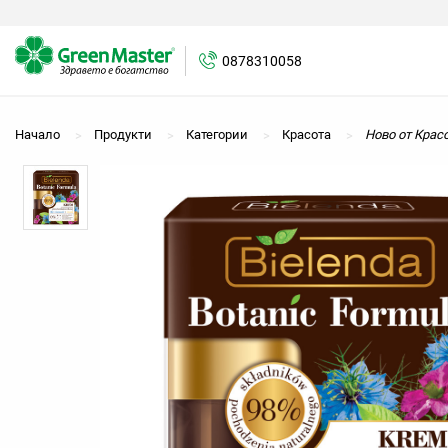
0878310058
0878310058
Начало
Продукти
Категории
Красота
Ново от Крас