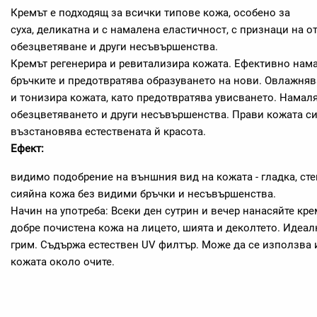
Кремът е подходящ за всички типове кожа, особено за
суха, деликатна и с намалена еластичност, с признаци на о
обезцветяване и други несъвършенства.
Кремът регенерира и ревитализира кожата. Ефективно нам
бръчките и предотвратява образуването на нови. Овлажняв
и тонизира кожата, като предотвратява увисването. Нама
обезцветяването и други несъвършенства. Прави кожата с
възстановява естествената й красота.
Ефект:
видимо подобрение на външния вид на кожата - гладка, сте
сияйна кожа без видими бръчки и несъвършенства.
Начин на употреба: Всеки ден сутрин и вечер нанасяйте кре
добре почистена кожа на лицето, шията и деколтето. Идеал
грим. Съдържа естествен UV филтър. Може да се използва и
кожата около очите.