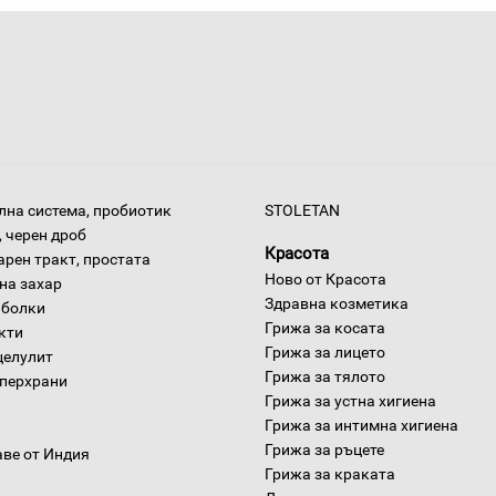
на система, пробиотик
STOLETAN
 черен дроб
Красота
арен тракт, простата
Ново от Красота
на захар
Здравна козметика
 болки
Грижа за косата
окти
Грижа за лицето
целулит
Грижа за тялото
уперхрани
Грижа за устна хигиена
Грижа за интимна хигиена
Грижа за ръцете
аве от Индия
Грижа за краката