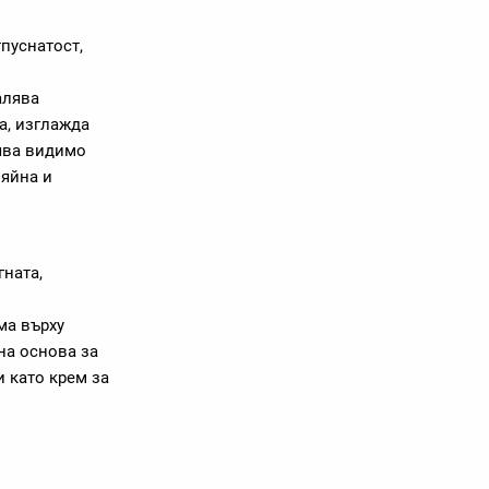
тпуснатост,
алява
а, изглажда
лява видимо
ияйна и
гната,
ма върху
на основа за
 като крем за