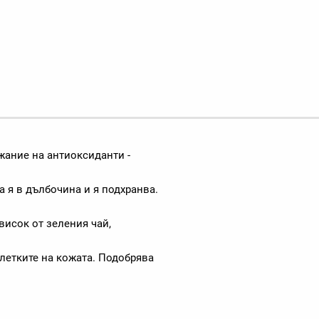
жание на антиоксиданти -
а я в дълбочина и я подхранва.
исок от зеления чай,
летките на кожата. Подобрява