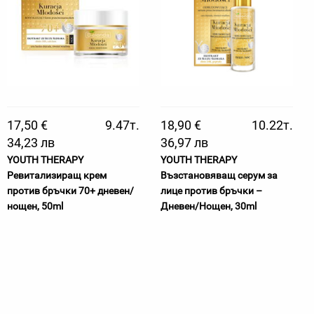
17,50 €
9.47т.
18,90 €
10.22т.
34,23 лв
36,97 лв
YOUTH THERAPY
YOUTH THERAPY
Ревитализиращ крем
Възстановяващ серум за
против бръчки 70+ дневен/
лице против бръчки –
нощен, 50ml
Дневен/Нощен, 30ml