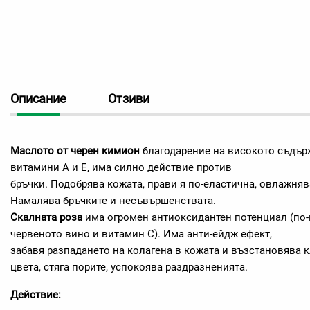
Описание
Отзиви
Маслото от черен кимион
благодарение на високото съдър
витамини А и Е, има силно действие против
бръчки. Подобрява кожата, прави я по-еластична, овлажняв
Намалява бръчките и несъвършенствата.
Скалната роза
има огромен антиоксидантен потенциал (по-в
червеното вино и витамин С). Има анти-ейдж ефект,
забавя разпадането на колагена в кожата и възстановява к
цвета, стяга порите, успокоява раздразненията.
Действие: