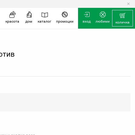
×
количка
красота
дом
каталог
промоции
вход
любими
количка
отив