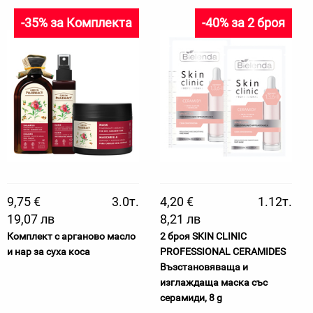
-35% за Комплекта
-40% за 2 броя
9,75 €
3.0т.
4,20 €
1.12т.
19,07 лв
8,21 лв
Комплект с арганово масло
2 броя SKIN CLINIC
и нар за суха коса
PROFESSIONAL CERAMIDES
Възстановяваща и
изглаждаща маска със
серамиди, 8 g