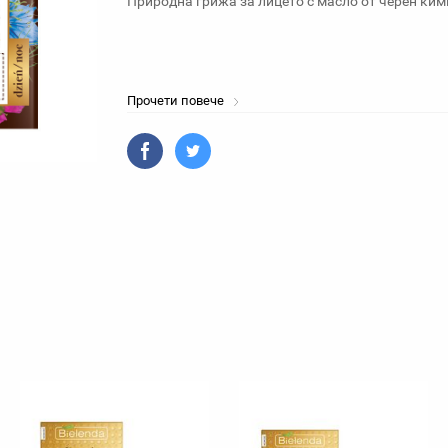
Природна грижа за лицето с масло от черен ким
Прочети повече