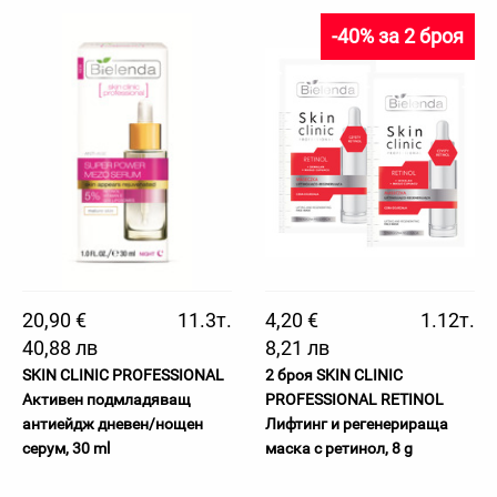
-40% за 2 броя
20,90 €
11.3т.
4,20 €
1.12т.
40,88 лв
8,21 лв
SKIN CLINIC PROFESSIONAL
2 броя SKIN CLINIC
Активен подмладяващ
PROFESSIONAL RETINOL
антиейдж дневен/нощен
Лифтинг и регенерираща
серум, 30 ml
маска с ретинол, 8 g