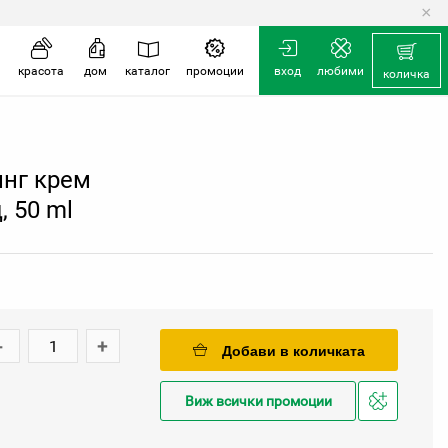
×
количка
красота
дом
каталог
промоции
вход
любими
количка
нг крем
, 50 ml
-
+
Добави в количката
Виж всички промоции
Добави
в