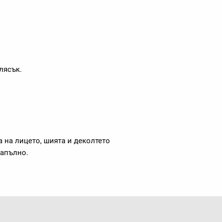
лясък.
а на лицето, шията и деколтето
напълно.