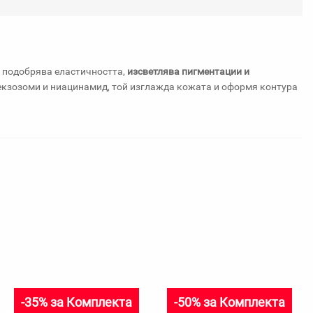
любими
о подобрява еластичността,
изсветлява пигментации и
 екзозоми и ниацинамид, той изглажда кожата и оформя контура
-35% за Комплекта
-50% за Комплекта