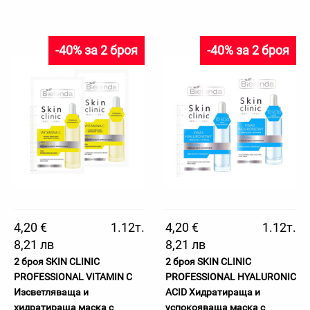
-40% за 2 броя
-40% за 2 броя
4,20 €
1.12т.
4,20 €
1.12т.
8,21 лв
8,21 лв
2 броя SKIN CLINIC
2 броя SKIN CLINIC
PROFESSIONAL VITAMIN C
PROFESSIONAL HYALURONIC
Изсветляваща и
ACID Хидратираща и
хидратираща маска с
успокояваща маска с