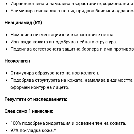
Изравнява тена и намалява възрастовите, хормонални и
Елиминира сивкавия оттенък, придава блясък и здравос
Ниацинамид (5%)
Намалява пигментациите и възрастовите петна.
Изглажда кожата и подобрява нейната структура.
Подсилва естествената защитна бариера и има противов
Неоколаген
Стимулира образуването на нов колаген.
Подобрява структурата на кожата, намалява видимостта
оформен контур на лицето.
Резултати от изследванията:
След само 1 нанасяне:
100% подобрена хидратация и освежен тен на кожата.
97% по-гладка кожа.*