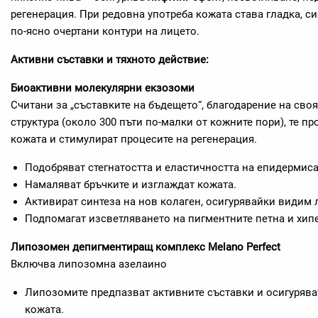
регенерация. При редовна употреба кожата става гладка, с
по-ясно очертани контури на лицето.
Активни съставки и тяхното действие:
Биоактивни молекулярни екзозоми
Считани за „съставките на бъдещето“, благодарение на св
структура (около 300 пъти по-малки от кожните пори), те п
кожата и стимулират процесите на регенерация.
Подобряват стегнатостта и еластичността на епидермиса
Намаляват бръчките и изглаждат кожата.
Активират синтеза на нов колаген, осигурявайки видим 
Подпомагат изсветляването на пигментните петна и хип
Липозомен депигментиращ комплекс Melano Perfect
Включва липозомна азелаино
Липозомите предпазват активните съставки и осигурява
кожата.