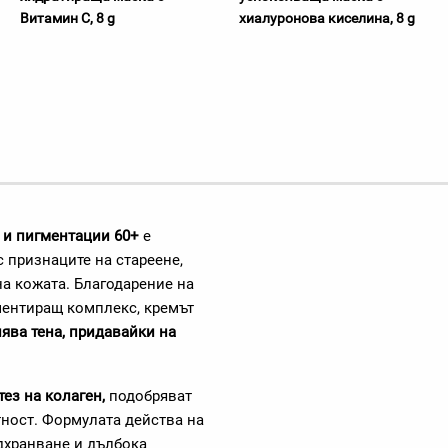
Витамин С, 8 g
хиалуронова киселина, 8 g
 и пигментации 60+
е
с признаците на стареене,
на кожата. Благодарение на
ентиращ комплекс, кремът
ява тена, придавайки на
тез на колаген,
подобряват
тност. Формулата действа на
дхранване и дълбока