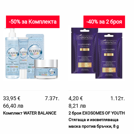
-50% за Комплекта
-40% за 2 броя
33,95 €
7.37т.
4,20 €
1.12т.
66,40 лв
8,21 лв
Комплект WATER BALANCE
2 броя EXOSOMES OF YOUTH
Стягаща и изсветляваща
маска против бръчки, 8 g