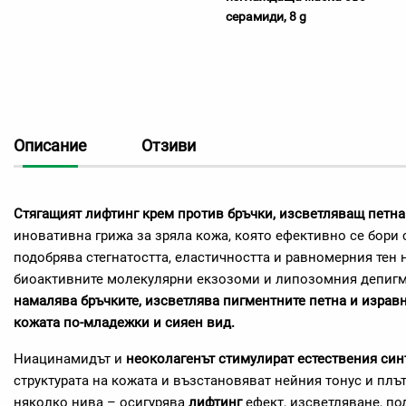
серамиди, 8 g
Описание
Отзиви
Стягащият лифтинг крем против бръчки, изсветляващ петна
иновативна грижа за зряла кожа, която ефективно се бори 
подобрява стегнатостта, еластичността и равномерния тен 
биоактивните молекулярни екзозоми и липозомния депигм
намалява бръчките, изсветлява пигментните петна и изравн
кожата по-младежки и сияен вид.
Ниацинамидът и
неоколагенът стимулират естествения син
структурата на кожата и възстановяват нейния тонус и плъ
няколко нива – осигурява
лифтинг
ефект, изсветляване, по