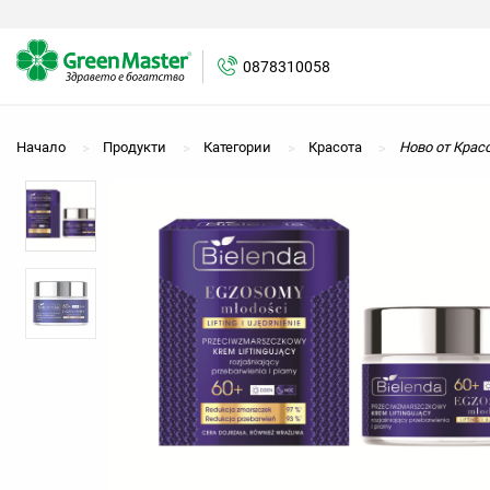
0878310058
0878310058
Начало
Продукти
Категории
Красота
Ново от Крас