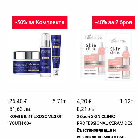
-50% за Комплекта
-40% за 2 броя
26,40 €
5.71т.
4,20 €
1.12т.
51,63 лв
8,21 лв
КОМПЛЕКТ EXOSOMES OF
2 броя SKIN CLINIC
YOUTH 60+
PROFESSIONAL CERAMIDES
Възстановяваща и
изглаждаща маска със