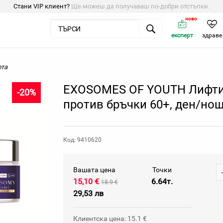
Стани VIP клиент?
Ще можеш да получаваш по-добри отстъпки.
ново
експерт
здраве
ота
EXOSOMES OF YOUTH Лифти
-20%
против бръчки 60+, ден/нощ
Код: 9410620
Вашата цена
Точки
15,10 €
6.64т.
18.9 €
29,53 лв
Клиентска цена: 15.1 €