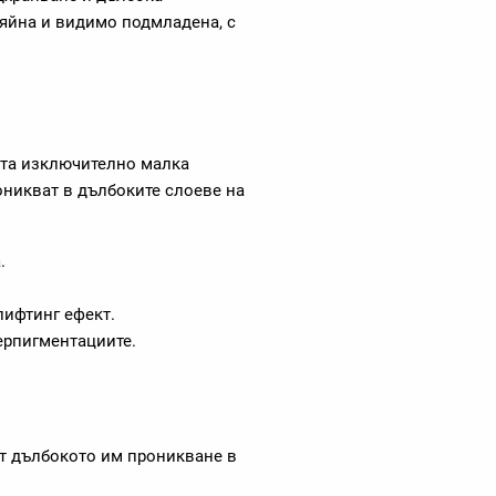
ияйна и видимо подмладена, с
оята изключително малка
роникват в дълбоките слоеве на
.
лифтинг ефект.
ерпигментациите.
т дълбокото им проникване в