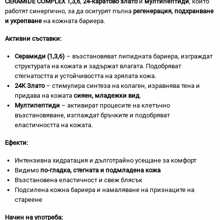
CERAMIDE COMPLEX 1,3,6
,
24-каратово злато
и
мултипептиди
, които
работят синергично, за да осигурят пълна
регенерация, подхранване
и укрепване
на кожната бариера.
Активни съставки:
С
ерамиди (1,3,6)
– възстановяват липидната бариера, изграждат
структурата на кожата и задържат влагата. Подобряват
стегнатостта и устойчивостта на зрялата кожа.
24K Злато
– стимулира синтеза на колаген, изравнява тена и
придава на кожата
сияен, младежки вид
.
Мултипептиди
– активират процесите на клетъчно
възстановяване, изглаждат бръчките и подобряват
еластичността на кожата.
Ефекти:
Интензивна хидратация и дълготрайно усещане за комфорт
Видимо
по-гладка, стегната и подмладена кожа
Възстановена еластичност и свеж блясък
Подсилена кожна бариера и намаляване на признаците на
стареене
Начин на употреба: