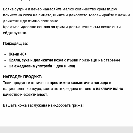
Всяка сутрин и вечер нанасяйте малко количество крем върху
почистена кожа на лицето, шията и деколтето. Масажирайте с нежни
движения до пълно попиване.
Кремът е
идеална основа за грим
и допълнение към всяка анти-
ейдж рутина.
Подходящ за:
Жени 40+
Зряла, суха и деликатна кожа
с първи признаци на стареене
За
ежедневна употреба – ден и нощ
Н
АГРАДЕН ПРОДУКТ
:
Този продукт е отличен с
престижна козметична награда
в
национален конкурс, което потвърждава неговото
изключително
качество и ефективност
.
Вашата кожа заслужава най-добрата грижа!