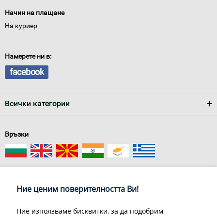
Начин на плащане
На куриер
Намерете ни в:
facebook
Всички категории
Връзки
Ние ценим поверителността Ви!
За нас
Условия за доставка
Ние използваме бисквитки, за да подобрим