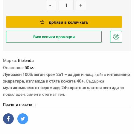
-
+
Добави в количката
Виж всички промоции
Добави
в
любими
Марка:
Bielenda
Опаковка:
50 мл
Луксозен 100% веган крем 2в1 – за ден и нощ
, който
интензивно
хидратира, изглажда и стяга кожата 40+
. Съдържа
мултикомплекс от
с
ерамиди, 24-каратово злато и пептиди
за
подмладен, сияен и стегнат тен.
Прочети повече