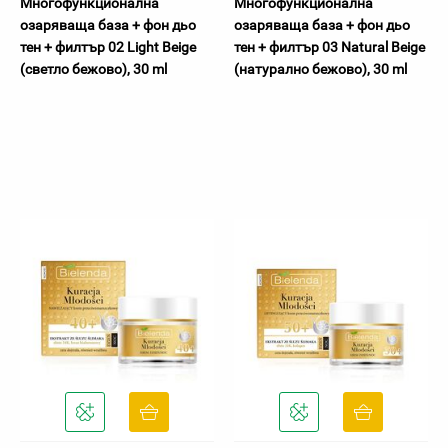
Многофункционална
Многофункционална
озаряваща база + фон дьо
озаряваща база + фон дьо
тен + филтър 02 Light Beige
тен + филтър 03 Natural Beige
(светло бежово), 30 ml
(натурално бежово), 30 ml