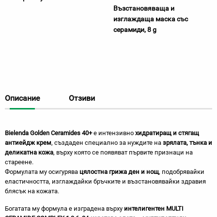
Възстановяваща и
изглаждаща маска със
серамиди, 8 g
Описание
Отзиви
Bielenda Golden Ceramides 40+
е интензивно
хидратиращ и стягащ
антиейдж крем
, създаден специално за нуждите на
зрялата, тънка и
деликатна кожа
, върху която се появяват първите признаци на
стареене.
Формулата му осигурява
цялостна грижа ден и нощ
, подобрявайки
еластичността, изглаждайки бръчките и възстановявайки здравия
блясък на кожата.
Богатата му формула е изградена върху
интелигентен MULTI