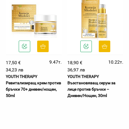
9.47т.
10.22т.
17,50 €
18,90 €
34,23 лв
36,97 лв
YOUTH THERAPY
YOUTH THERAPY
Ревитализиращ крем против
Възстановяващ серум за
бръчки 70+ дневен/нощен,
лице против бръчки –
50ml
Дневен/Нощен, 30ml