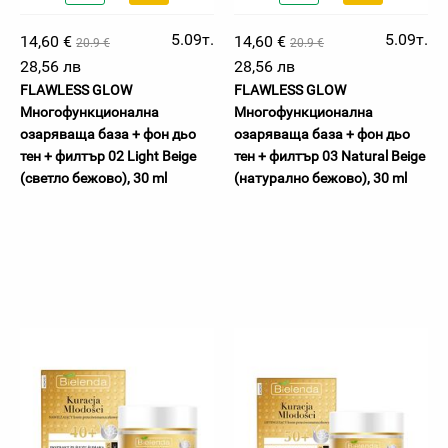
5.09т.
5.09т.
14,60 €
14,60 €
20.9 €
20.9 €
28,56 лв
28,56 лв
FLAWLESS GLOW
FLAWLESS GLOW
Многофункционална
Многофункционална
озаряваща база + фон дьо
озаряваща база + фон дьо
тен + филтър 02 Light Beige
тен + филтър 03 Natural Beige
(светло бежово), 30 ml
(натурално бежово), 30 ml