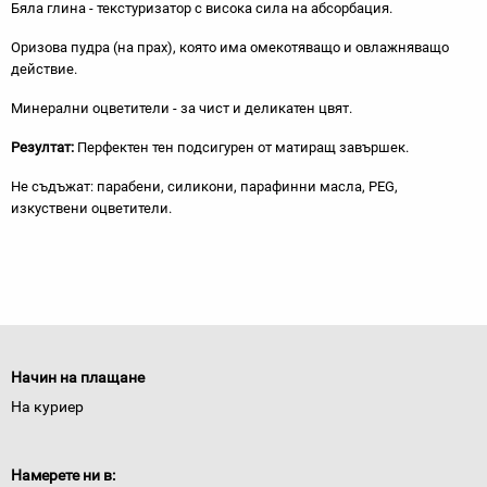
Бяла глина - текстуризатор с висока сила на абсорбация.
Оризова пудра (на прах), която има омекотяващо и овлажняващо
действие.
Минерални оцветители - за чист и деликатен цвят.
Резултат:
Перфектен тен подсигурен от матиращ завършек.
Не съдъжат: парабени, силикони, парафинни масла, PEG,
изкуствени оцветители.
Начин на плащане
На куриер
Намерете ни в: