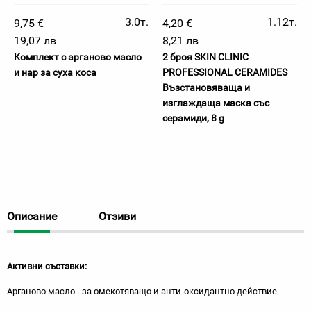
3.0т.
1.12т.
9,75 €
4,20 €
19,07 лв
8,21 лв
Комплект с арганово масло
2 броя SKIN CLINIC
и нар за суха коса
PROFESSIONAL CERAMIDES
Възстановяваща и
изглаждаща маска със
серамиди, 8 g
Описание
Отзиви
Активни съставки:
Арганово масло - за омекотяващо и анти-оксидантно действие.