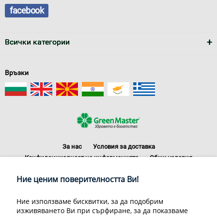
facebook
Всички категории
Връзки
За нас
Условия за доставка
Конфиденциалност на информацията
Общи условия
Декларация за личните данни
Често задавани въпроси
Ние ценим поверителността Ви!
Контакти
Грийн Мастър Груп ООД, 1309 София, ул. Пиротска 151, Телефон:
Ние използваме бисквитки, за да подобрим
070070220
изживяването Ви при сърфиране, за да показваме
© 1998-2020 Green Master Group Ltd, All rights reserved.