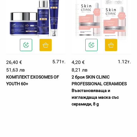
5.71т.
1.12т.
26,40 €
4,20 €
51,63 лв
8,21 лв
КОМПЛЕКТ EXOSOMES OF
2 броя SKIN CLINIC
YOUTH 60+
PROFESSIONAL CERAMIDES
Възстановяваща и
изглаждаща маска със
серамиди, 8 g