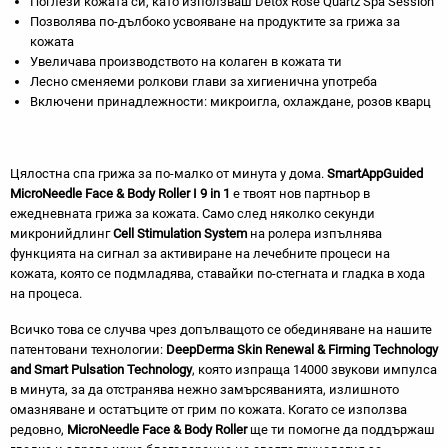
Поглези кожата си, като използваш Detox Rose Quartz Spa Session
Позволява по-дълбоко усвояване на продуктите за грижа за
кожата
Увеличава производството на колаген в кожата ти
Лесно сменяеми ролкови глави за хигиенична употреба
Включени принадлежности: микроигла, охлаждане, розов кварц
Цялостна спа грижа за по-малко от минута у дома.
SmartAppGuided
MicroNееdle Face & Body Roller I 9 in 1
е твоят нов партньор в
ежедневната грижа за кожата. Само след няколко секунди
микронийдлинг
Cell Stimulation System
на ролера изпълнява
функцията на сигнал за активиране на лечебните процеси на
кожата, която се подмладява, ставайки по-стегната и гладка в хода
на процеса.
Всичко това се случва чрез допълващото се обединяване на нашите
патентовани технологии:
DeepDerma Skin Renewal & Firming Technology
and Smart Pulsation Technology
, която изпраща 14000 звукови импулса
в минута, за да отстранява нежно замърсяванията, излишното
омазняване и остатъците от грим по кожата. Когато се използва
редовно,
MicroNeedle Face & Body Roller
ще ти помогне да поддържаш