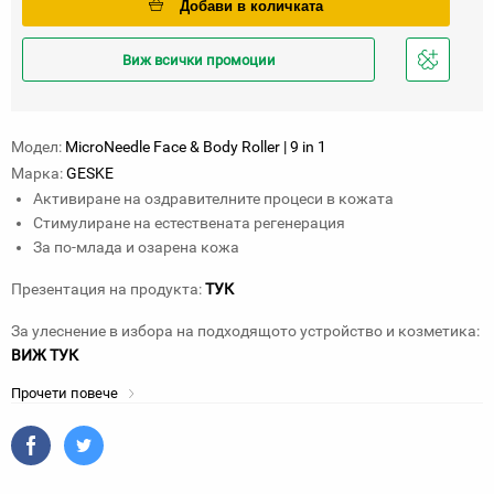
Добави в количката
Виж всички промоции
Добави
в
любими
Модел:
MicroNeedle Face & Body Roller | 9 in 1
Марка:
GESKE
Активиране на оздравителните процеси в кожата
Стимулиране на естествената регенерация
За по-млада и озарена кожа
Презентация на продукта:
ТУК
За улеснение в избора на подходящото устройство и козметика:
ВИЖ ТУК
Прочети повече