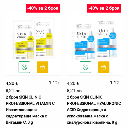
-40% за 2 броя
-40% за 2 броя
1.12т.
1.12т.
4,20 €
4,20 €
8,21 лв
8,21 лв
2 броя SKIN CLINIC
2 броя SKIN CLINIC
PROFESSIONAL VITAMIN C
PROFESSIONAL HYALURONIC
Изсветляваща и
ACID Хидратираща и
хидратираща маска с
успокояваща маска с
Витамин С, 8 g
хиалуронова киселина, 8 g