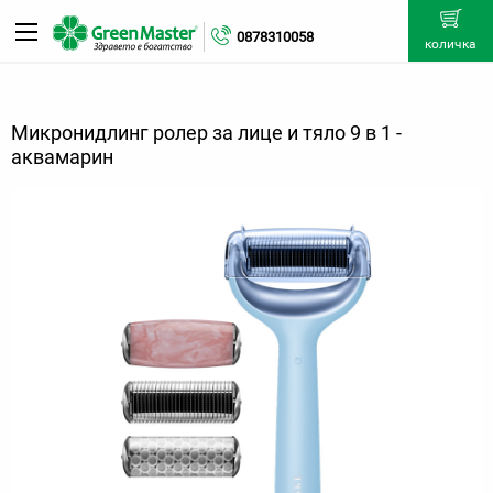
0878310058
количка
Микронидлинг ролер за лице и тяло 9 в 1 -
аквамарин