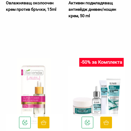
Овлажняващ околоочен
Активен подмладяващ
крем против бръчки, 15ml
антиейдж дневен/нощен
крем, 50 ml
-50% за Комплекта