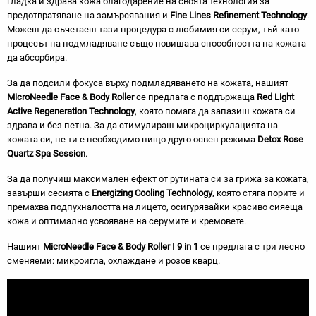
гладка и здрава кожа благодарение на своята технология за
предотвратяване на замърсявания и
Fine Lines Refinement Technology
.
Можеш да съчетаеш тази процедура с любимия си серум, тъй като
процесът на подмладяване също повишава способността на кожата
да абсорбира.
За да подсили фокуса върху подмладяването на кожата, нашият
MicroNeedle Face & Body Roller
се предлага с поддържаща
Red Light
Active Regeneration Technology
, която помага да запазиш кожата си
здрава и без петна. За да стимулираш микроциркулацията на
кожата си, не ти е необходимо нищо друго освен режима
Detox Rose
Quartz Spa Session
.
За да получиш максимален ефект от рутината си за грижа за кожата,
завърши сесията с
Energizing Cooling Technology
, която стяга порите и
премахва подпухналостта на лицето, осигурявайки красиво сияеща
кожа и оптимално усвояване на серумите и кремовете.
Нашият
MicroNeedle Face & Body Roller I 9 in 1
се предлага с три лесно
сменяеми: микроигла, охлаждане и розов кварц.