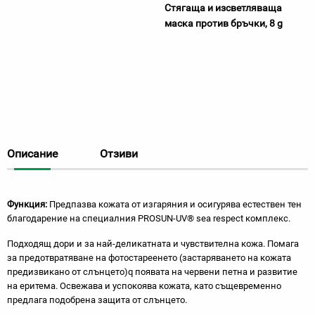
Стягаща и изсветляваща
маска против бръчки, 8 g
Описание
Отзиви
Функция:
Предпазва кожата от изгаряния и осигурява естествен тен
благодарение на специалния PROSUN-UV® sea respect комплекс.
Подходящ дори и за най-деликатната и чувствителна кожа. Помага
за предотвратяване на фотостареенето (застаряването на кожата
предизвикано от слънцето)q появата на червени петна и развитие
на еритема. Освежава и успокоява кожата, като същевременно
предлага подобрена защита от слънцето.