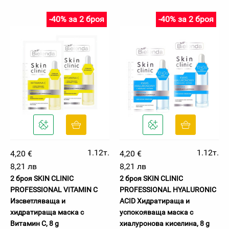
-40% за 2 броя
-40% за 2 броя
1.12т.
1.12т.
4,20 €
4,20 €
8,21 лв
8,21 лв
2 броя SKIN CLINIC
2 броя SKIN CLINIC
PROFESSIONAL VITAMIN C
PROFESSIONAL HYALURONIC
Изсветляваща и
ACID Хидратираща и
хидратираща маска с
успокояваща маска с
Витамин С, 8 g
хиалуронова киселина, 8 g