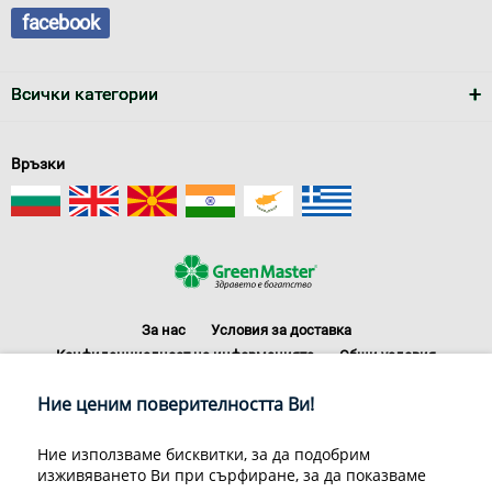
facebook
Всички категории
Връзки
За нас
Условия за доставка
Конфиденциалност на информацията
Общи условия
Декларация за личните данни
Често задавани въпроси
Ние ценим поверителността Ви!
Контакти
Грийн Мастър Груп ООД, 1309 София, ул. Пиротска 151, Телефон:
Ние използваме бисквитки, за да подобрим
070070220
изживяването Ви при сърфиране, за да показваме
© 1998-2020 Green Master Group Ltd, All rights reserved.