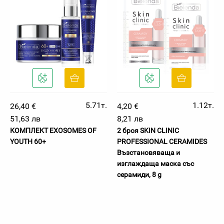
5.71т.
1.12т.
26,40 €
4,20 €
51,63 лв
8,21 лв
КОМПЛЕКТ EXOSOMES OF
2 броя SKIN CLINIC
YOUTH 60+
PROFESSIONAL CERAMIDES
Възстановяваща и
изглаждаща маска със
серамиди, 8 g