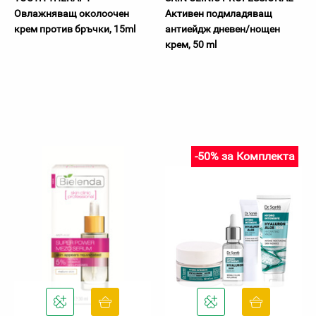
Овлажняващ околоочен
Активен подмладяващ
крем против бръчки, 15ml
антиейдж дневен/нощен
крем, 50 ml
-50% за Комплекта