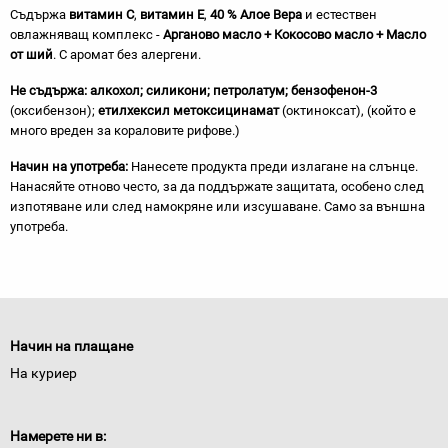
Съдържа
витамин C
,
витамин E
,
40 % Алое Вера
и естествен
овлажняващ комплекс -
Арганово масло + Кокосово масло + Масло
от ший
. С аромат без алергени.
Не съдържа: алкохол; силикони; петролатум; бензофенон-3
(оксибензон);
етилхексил метоксицинамат
(октиноксат), (който е
много вреден за кораловите рифове.)
Начин на употреба:
Нанесете продукта преди излагане на слънце.
Нанасяйте отново често, за да поддържате защитата, особено след
изпотяване или след намокряне или изсушаване. Само за външна
употреба.
Начин на плащане
На куриер
Намерете ни в: