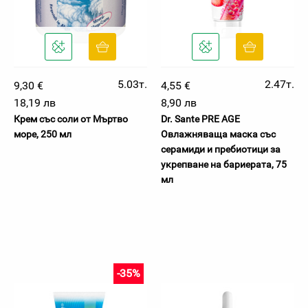
5.03т.
2.47т.
9,30 €
4,55 €
18,19 лв
8,90 лв
Крем със соли от Мъртво
Dr. Sante PRE AGE
море, 250 мл
Овлажняваща маска със
серамиди и пребиотици за
укрепване на бариерата, 75
мл
-35%