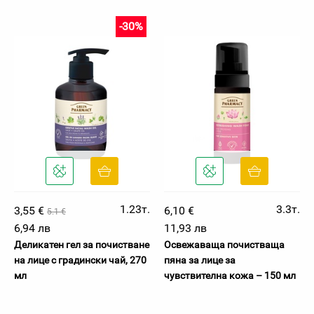
-30%
1.23т.
3.3т.
3,55 €
6,10 €
5.1 €
6,94 лв
11,93 лв
Деликатен гел за почистване
Освежаваща почистваща
на лице с градински чай, 270
пяна за лице за
мл
чувствителна кожа – 150 мл