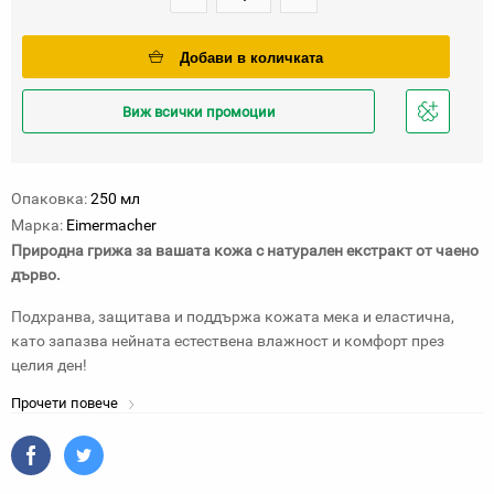
Добави в количката
Виж всички промоции
Добави
в
любими
Опаковка:
250 мл
Марка:
Eimermacher
Природна грижа за вашата кожа
с натурален екстракт от чаено
дърво.
Подхранва, защитава и поддържа кожата мека и еластична,
като запазва нейната естествена влажност и комфорт през
целия ден!
Прочети повече