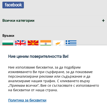
facebook
Всички категории
Връзки
Ние ценим поверителността Ви!
Ние използваме бисквитки, за да подобрим
изживяването Ви при сърфиране, за да показваме
За нас
Условия за доставка
персонализирани реклами или съдържание и да
Конфиденциалност на информацията
Общи условия
анализираме нашия трафик. С кликването върху
Декларация за личните данни
Често задавани въпроси
„Приемам всички“, Вие се съгласявате с използването
Контакти
на бисквитки от наша страна.
Грийн Мастър Груп ООД, 1309 София, ул. Пиротска 151, Телефон:
070070220
Политика за бисквитки
© 1998-2020 Green Master Group Ltd, All rights reserved.