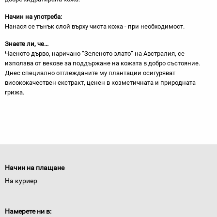
Начин на употреба:
Нанася се тънък слой върху чиста кожа - при необходимост.
Знаете ли, че...
Чаеното дърво, наричано “Зеленото злато” на Австралия, се
използва от векове за поддържане на кожата в добро състояние.
Днес специално отглежданите му плантации осигуряват
висококачествен екстракт, ценен в козметичната и природната
грижа.
Начин на плащане
На куриер
Намерете ни в: