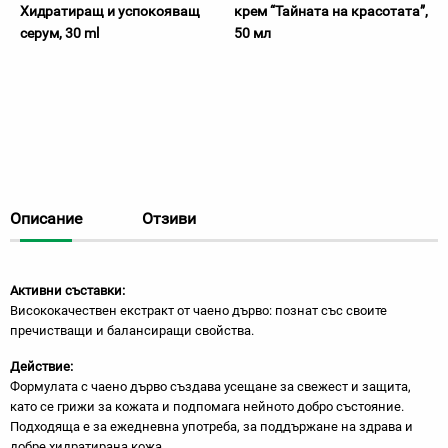
Хидратиращ и успокояващ
крем “Тайната на красотата”,
серум, 30 ml
50 мл
Описание
Отзиви
Активни съставки:
Висококачествен екстракт от чаено дърво: познат със своите
пречистващи и балансиращи свойства.
Действие:
Формулата с чаено дърво създава усещане за свежест и защита,
като се грижи за кожата и подпомага нейното добро състояние.
Подходяща е за ежедневна употреба, за поддържане на здрава и
добре хидратирана кожа.