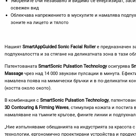
Уморените очи незабавно и видимо се енергизират, зас
освежен вид
Облекчава напрежението в мускулите и намалява подпу
зоните на лицето и тялото
Нашият
SmartAppGuided Sonic Facial Roller
е предназначен з
подпухналостта и за стягане на деликатната зона в тази об
Патентованата
SmartSonic Pulsation Technology
осигурява
Sm
Massage
чрез над 14 000 звукови пулсации в минута. Ефект
намалена поява на мимически бръчки и в по-деликатни кон
(костта около окото).
В комбинация с
SmartSonic Pulsation Technology
, патентова
3D Contouring & Firming Waves
, стимулира кожата и постига 
намаляване на тъмните кръгове, фините линии и подпухнал
„Ние изпълняваме обещанията на индустрията за красота с
технологии, ергономично проектирани устройства и продукт