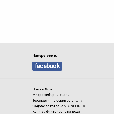
Намерете ни в:
facebook
Ново в Дом
Микрофибърни кърпи
Терапевтична серия за спалня
Съдове за готвене STONELINE®
Кани за филтриране на вода