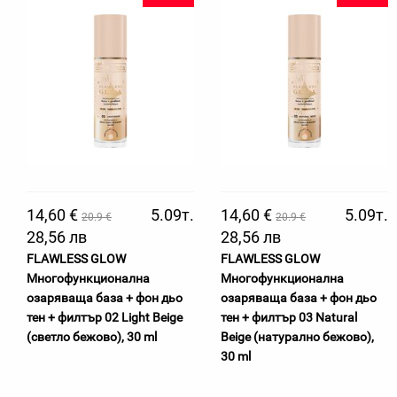
14,60 €
5.09т.
14,60 €
5.09т.
20.9 €
20.9 €
28,56 лв
28,56 лв
FLAWLESS GLOW
FLAWLESS GLOW
Многофункционална
Многофункционална
озаряваща база + фон дьо
озаряваща база + фон дьо
тен + филтър 02 Light Beige
тен + филтър 03 Natural
(светло бежово), 30 ml
Beige (натурално бежово),
30 ml