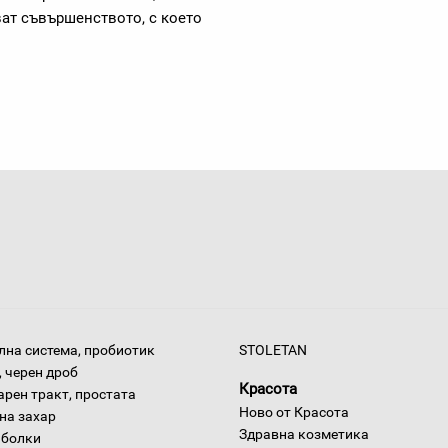
ват съвършенството, с което
на система, пробиотик
STOLETAN
 черен дроб
Красота
арен тракт, простата
Ново от Красота
на захар
Здравна козметика
 болки