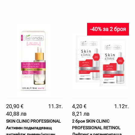
-40% за 2 броя
20,90 €
11.3т.
4,20 €
1.12т.
40,88 лв
8,21 лв
SKIN CLINIC PROFESSIONAL
2 броя SKIN CLINIC
Активен подмладяващ
PROFESSIONAL RETINOL
антиейдж дневен/нощен
Лифтинг и регенерираща