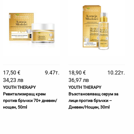
17,50 €
9.47т.
18,90 €
10.22т.
34,23 лв
36,97 лв
YOUTH THERAPY
YOUTH THERAPY
Ревитализиращ крем
Възстановяващ серум за
против бръчки 70+ дневен/
лице против бръчки –
нощен, 50ml
Дневен/Нощен, 30ml