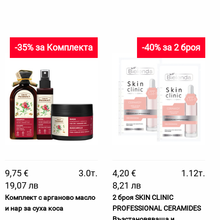
-35% за Комплекта
-40% за 2 броя
9,75 €
3.0т.
4,20 €
1.12т.
19,07 лв
8,21 лв
Комплект с арганово масло
2 броя SKIN CLINIC
и нар за суха коса
PROFESSIONAL CERAMIDES
Възстановяваща и