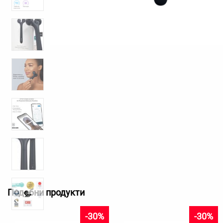
Подобни продукти
-30%
-30%