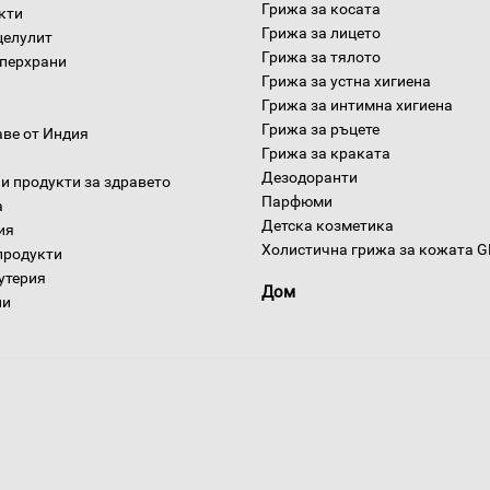
Грижа за косата
окти
Грижа за лицето
целулит
Грижа за тялото
уперхрани
Грижа за устна хигиена
Грижа за интимна хигиена
Грижа за ръцете
аве от Индия
Грижа за краката
Дезодоранти
и продукти за здравето
Парфюми
а
Детска козметика
ия
Холистична грижа за кожата 
продукти
утерия
Дом
ни