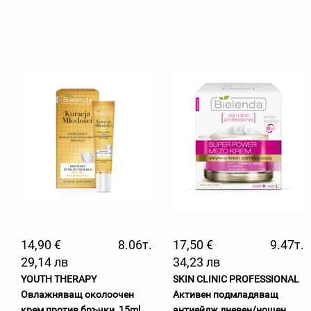
14,90 €
8.06т.
17,50 €
9.47т.
29,14 лв
34,23 лв
YOUTH THERAPY
SKIN CLINIC PROFESSIONAL
Овлажняващ околоочен
Активен подмладяващ
крем против бръчки, 15ml
антиейдж дневен/нощен