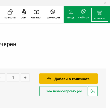
×
количка
красота
дом
каталог
промоции
вход
любими
количка
 черен
-
+
Добави в количката
Виж всички промоции
Добави
в
любими