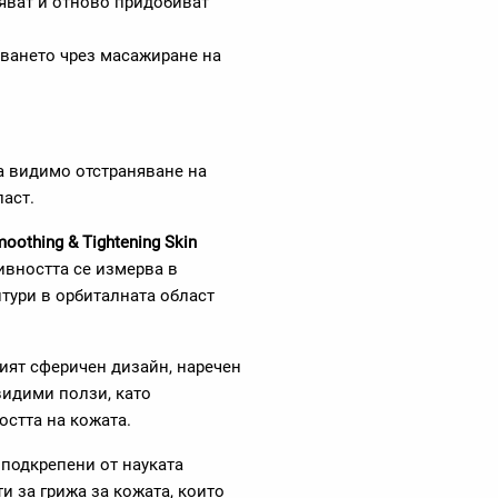
ияват и отново придобиват
хването чрез масажиране на
а видимо отстраняване на
ласт.
oothing & Tightening Skin
ивността се измерва в
тури в орбиталната област
ният сферичен дизайн, наречен
видими ползи, като
остта на кожата.
 подкрепени от науката
и за грижа за кожата, които