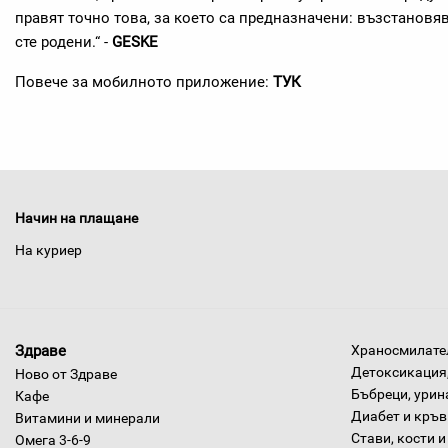
правят точно това, за което са предназначени: възстановя
сте родени.“ -
GESKE
Повече за мобилното приложение:
ТУК
Начин на плащане
На куриер
Здраве
Храносмилател
Детоксикация,
Ново от Здраве
Бъбреци, урин
Кафе
Диабет и кръв
Витамини и минерали
Стави, кости и
Омега 3-6-9