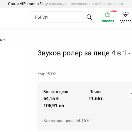
Стани VIP клиент?
Ще можеш да получаваш по-добри отстъпки.
ново
експерт
здраве
ота
Звуков ролер за лице 4 в 1 -
Код: 95092
Вашата цена
Точки
54,15 €
11.65т.
105,91 лв
Клиентска цена: 54.15 €