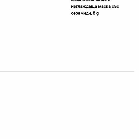
изглаждаща маска със
серамиди, 8 g