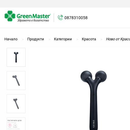
0878310058
0878310058
Начало
Продукти
Категории
Красота
Ново от Крас