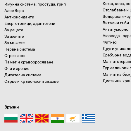
Кожа, коса, н
Имунна система, простуда, грип
Отслабване и 
Алое Вера
Водорасли - с
Антиоксиданти
Витални гъби
Енерготоници, адаптогени
Антитуморно
За децата
Аюрведа - здр
За жените
Фитнес
За мъжете
Други уникалн
Нервна система
Сребърна вод
Стрес и сън
Магнитотерап
Памет и кръвооросяване
Турмалинови 
Очи и зрение
Магнитна биж
Дихателна система
Диетични хра
Сърце и кръвоносни съдове
Връзки